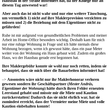
Hausbau in der Straße informiert hat, da der Kollege nur an
diesem Tag anwesend war!
Aber auch das ist nicht wahr und nur eine weitere Täuschung,
um vermutlich 1) nicht auf ihre Maklerprovision verzichten zu
müssen und 2) die Beziehung mit dem Eigentümer nicht zu
gefährden!
Ruhe ist mir aufgrund von gesundheitlichen Problemen und meiner
Arbeit im Home-Office besonders wichtig. Deshalb kam für mich
nur eine ruhige Wohnung in Frage und ich hätte niemals diese
Wohnung bezogen, wenn ich gewusst hätte, dass ein paar Meter
weiter von der Wohnung ein Haus gebaut wird. Zudem ein großes
Haus, wo der Hausbau gerade erst begonnen hat.
Ihre Maklergebühr konnte sie wohl nur noch retten, indem sie
behauptet, dass sie mich über die Bauarbeiten informiert hat!
–>
Ansonsten wäre nicht nur ihr Maklerhonorar verloren
gewesen sondern ihr Geschäftspartner (
Mester András,
Eigentümer der Wohnung
) hätte durch ihren Fehler erneuten
Leerstand gehabt und müsste mir die Miete und Kaution
zurückerstatten!
Dadurch das sie nicht ehrlich war, hat sie
zumindest erreicht, dass der Vermieter meine Miete und volle
Kaution einbehalten konnte!