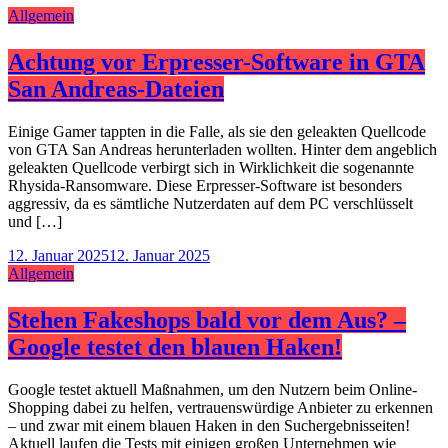
Allgemein
Achtung vor Erpresser-Software in GTA
San Andreas-Dateien
Einige Gamer tappten in die Falle, als sie den geleakten Quellcode
von GTA San Andreas herunterladen wollten. Hinter dem angeblich
geleakten Quellcode verbirgt sich in Wirklichkeit die sogenannte
Rhysida-Ransomware. Diese Erpresser-Software ist besonders
aggressiv, da es sämtliche Nutzerdaten auf dem PC verschlüsselt
und […]
12. Januar 2025
12. Januar 2025
Allgemein
Stehen Fakeshops bald vor dem Aus? –
Google testet den blauen Haken!
Google testet aktuell Maßnahmen, um den Nutzern beim Online-
Shopping dabei zu helfen, vertrauenswürdige Anbieter zu erkennen
– und zwar mit einem blauen Haken in den Suchergebnisseiten!
Aktuell laufen die Tests mit einigen großen Unternehmen wie