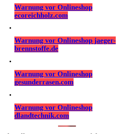
Warnung vor Onlineshop
ecoreichholz.com
Warnung vor Onlineshop jaeger-
brennstoffe.de
Warnung vor Onlineshop
gesunderrasen.com
Warnung vor Onlineshop
dlandtechnik.com