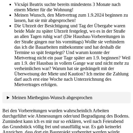
Vicsápi Beatrix suchte bereits mindestens 3 Monate nach
einem Mieter für die Wohnung!
Meinen Wunsch, den Mietvertrag zum 1.9.2024 beginnen zu
lassen, hat sie mir abgesprochen!
Die Uhrzeit der Besichtigung und Tag der Übergabe waren
beide Male zu später Uhrzeit festgelegt, wo es in der Straße
an allen Tagen ruhig war! (Die Hausbau-Vorbereitungen in
der Straße gingen nur bis vormittags) Wollte sie verhindern
das ich die Bauarbeiten mitbekomme und hat deshalb die
Termine so spät festgelegt? Und warum konnte der
Mietvertrag nicht ein paar Tage später am 1.9. beginnen? Weil
am 1.9. der Hausbau in vollem Gange war und nicht mehr zu
verheimlichen war? Warum hat sie gedrängelt mit der
Überweisung der Miete und Kaution? Ich meine die Zahlung
darf auch erst eine Woche nach Unterzeichnung des
Mietvertrages erfolgen.
Meinen Mietbeginn-Wunsch abgesprochen
Bei den Vorbereitungen wurden wahrscheinlich Arbeiten
durchgeführt wie Abmessungen oder/und Begradigung des Bodens.
Zumindest kann ich es mir nur so erklären, weil nach Feierabend
das Grundstück völlig frei und unauffällig war. Es gab keinerlei
Anzeichen, dass dort ein Bauprojekt vorbereitet werden würde.