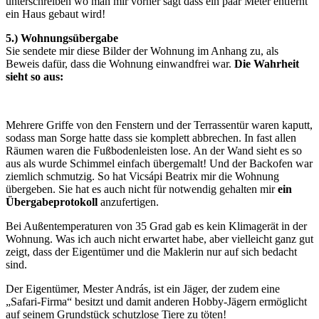
unterschreiben wo man mir vorher sagt dass ein paar Meter entfernt
ein Haus gebaut wird!
5.) Wohnungsübergabe
Sie sendete mir diese Bilder der Wohnung im Anhang zu, als
Beweis dafür, dass die Wohnung einwandfrei war.
Die Wahrheit
sieht so aus:
Mehrere Griffe von den Fenstern und der Terrassentür waren kaputt,
sodass man Sorge hatte dass sie komplett abbrechen. In fast allen
Räumen waren die Fußbodenleisten lose. An der Wand sieht es so
aus als wurde Schimmel einfach übergemalt! Und der Backofen war
ziemlich schmutzig. So hat Vicsápi Beatrix mir die Wohnung
übergeben. Sie hat es auch nicht für notwendig gehalten mir
ein
Übergabeprotokoll
anzufertigen.
Bei Außentemperaturen von 35 Grad gab es kein Klimagerät in der
Wohnung. Was ich auch nicht erwartet habe, aber vielleicht ganz gut
zeigt, dass der Eigentümer und die Maklerin nur auf sich bedacht
sind.
Der Eigentümer, Mester András, ist ein Jäger, der zudem eine
„Safari-Firma“ besitzt und damit anderen Hobby-Jägern ermöglicht
auf seinem Grundstück schutzlose Tiere zu töten!