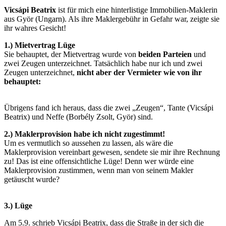
Vicsápi Beatrix
ist für mich eine hinterlistige Immobilien-Maklerin
aus Györ (Ungarn). Als ihre Maklergebühr in Gefahr war, zeigte sie
ihr wahres Gesicht!
1.) Mietvertrag Lüge
Sie behauptet, der Mietvertrag wurde von
beiden Parteien
und
zwei Zeugen unterzeichnet. Tatsächlich habe nur ich und zwei
Zeugen unterzeichnet,
nicht aber der Vermieter wie von ihr
behauptet:
Übrigens fand ich heraus, dass die zwei „Zeugen“, Tante (Vicsápi
Beatrix) und Neffe (Borbély Zsolt, Györ) sind.
2.) Maklerprovision habe ich nicht zugestimmt!
Um es vermutlich so aussehen zu lassen, als wäre die
Maklerprovision vereinbart gewesen, sendete sie mir ihre Rechnung
zu! Das ist eine offensichtliche Lüge! Denn wer würde eine
Maklerprovision zustimmen, wenn man von seinem Makler
getäuscht wurde?
3.) Lüge
Am 5.9. schrieb Vicsápi Beatrix, dass die Straße in der sich die