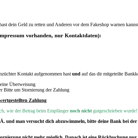
ce hast dein Geld zu retten und Anderen vor dem Fakeshop warnen kannst
 Impressum vorhanden, nur Kontaktdaten):
nzüchter Kontakt aufgenommen hast
und
auf das dir mitgeteilte Bank
 deine Überweisung
r Bitte um Stornierung der Zahlung
wertgestellten Zahlung
lich, wie der Betrag beim Empfänger
noch nicht
gutgeschrieben wurde!
. Ä. und man versucht dich abzuwimmeln, bitte deine Bank bei d
Stornierung nicht mehr möglich. Danach ist eine Rückbuchung nu