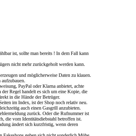
ar ist, sollte man bereits ! In dem Fall kann
ügers nicht mehr zurückgeholt werden kann.
 erzeugen und möglicherweise Daten zu klauen.
n aufzubauen.
eisung, PayPal oder Klarna anbietet, achte
n der Regel handelt es sich um eine Kopie, die
irekt in die Hände der Betrüger.
eiten im Index, ist der Shop noch relativ neu.
eichzeitig auch einen Gasgrill anzubieten.
ehlermeldung zurück. Oder die Rufnummer ist
die vom Identitätsdiebstahl betroffen ist.
dung ändert sich kurzfristig, wenn deren
on Fakeshops geben sich nicht sonderlich Mühe