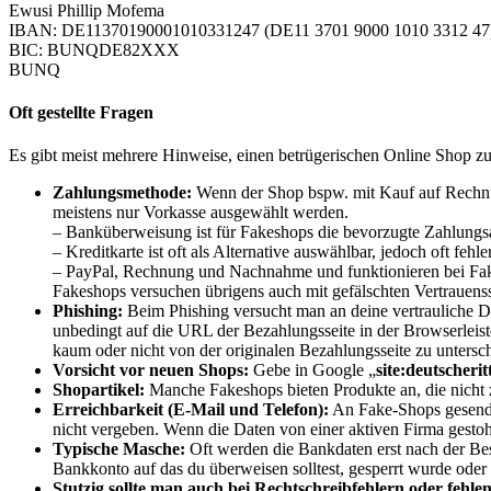
Ewusi Phillip Mofema
IBAN: DE11370190001010331247 (DE11 3701 9000 1010 3312 47
BIC: BUNQDE82XXX
BUNQ
Oft gestellte Fragen
Es gibt meist mehrere Hinweise, einen betrügerischen Online Shop z
Zahlungsmethode:
Wenn der Shop bspw. mit Kauf auf Rechnung
meistens nur Vorkasse ausgewählt werden.
– Banküberweisung ist für Fakeshops die bevorzugte Zahlungs
– Kreditkarte ist oft als Alternative auswählbar, jedoch oft feh
– PayPal, Rechnung und Nachnahme und funktionieren bei Fake
Fakeshops versuchen übrigens auch mit gefälschten Vertrauens
Phishing:
Beim Phishing versucht man an deine vertrauliche
unbedingt auf die URL der Bezahlungsseite in der Browserleiste
kaum oder nicht von der originalen Bezahlungsseite zu untersche
Vorsicht vor neuen Shops:
Gebe in Google „
site:deutscherit
Shopartikel:
Manche Fakeshops bieten Produkte an, die nicht z
Erreichbarkeit (E-Mail und Telefon):
An Fake-Shops gesende
nicht vergeben. Wenn die Daten von einer aktiven Firma gestohl
Typische Masche:
Oft werden die Bankdaten erst nach der Bes
Bankkonto auf das du überweisen solltest, gesperrt wurde oder 
Stutzig sollte man auch bei Rechtschreibfehlern oder feh