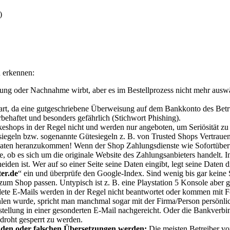
)
u erkennen:
 oder Nachnahme wirbt, aber es im Bestellprozess nicht mehr auswählb
art, da eine gutgeschriebene Überweisung auf dem Bankkonto des Betr
lerbehaftet und besonders gefährlich (Stichwort Phishing).
shops in der Regel nicht und werden nur angeboten, um Seriösität zu
siegeln bzw. sogenannte Gütesiegeln z. B. von Trusted Shops Vertraue
 Daten heranzukommen
!
Wenn der Shop Zahlungsdienste wie Sofortüberw
, ob es sich um die originale Website des Zahlungsanbieters handelt. I
iden ist. Wer auf so einer Seite seine Daten eingibt, legt seine Daten d
ter.de
“ ein und überprüfe den Google-Index. Sind wenig bis gar keine S
um Shop passen. Untypisch ist z. B. eine Playstation 5 Konsole aber gl
te E-Mails werden in der Regel nicht beantwortet oder kommen mit F
en wurde, spricht man manchmal sogar mit der Firma/Person persönlich, 
tellung in einer gesonderten E-Mail nachgereicht. Oder die Bankverbin
droht gesperrt zu werden.
lenden oder falschen Übersetzungen werden:
Die meisten Betreiber v