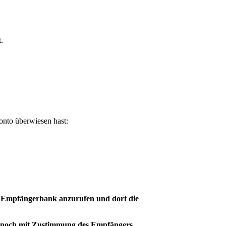
.
konto überwiesen hast:
er Empfängerbank anzurufen und dort die
r noch mit Zustimmung des Empfängers