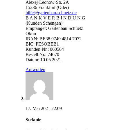
Alexej-Leonow-Str. 2A
15236 Frankfurt (Oder)
hilfe@gartenbau-schuetz.de
B A N K V E R B I N D U N G
(Kunden Schengen):
Empfänger: Gartenbau Schuetz
Okon
IBAN: BE38 9740 4814 7072
BIC: PESOBEB1
Kunden-Nr.: 060564
Bestell-Nr.: 74670
Datum: 10.05.2021
Antworten
17. Mai 2021 22:09
Stefanie