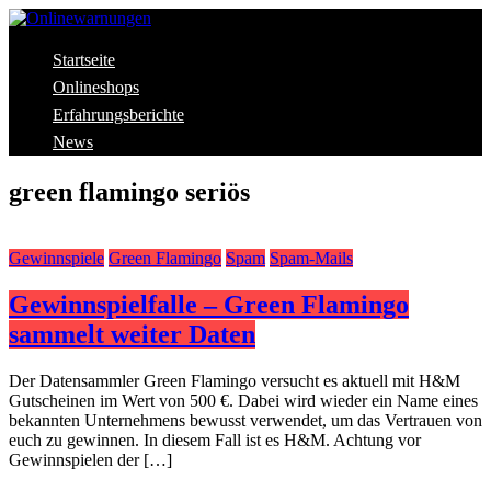
Skip
to
content
Aktuelle Warnungen vor Gefahren im Internet
Startseite
Onlinewarnungen
Onlineshops
Erfahrungsberichte
News
green flamingo seriös
Gewinnspiele
Green Flamingo
Spam
Spam-Mails
Gewinnspielfalle – Green Flamingo
sammelt weiter Daten
Der Datensammler Green Flamingo versucht es aktuell mit H&M
Gutscheinen im Wert von 500 €. Dabei wird wieder ein Name eines
bekannten Unternehmens bewusst verwendet, um das Vertrauen von
euch zu gewinnen. In diesem Fall ist es H&M. Achtung vor
Gewinnspielen der […]