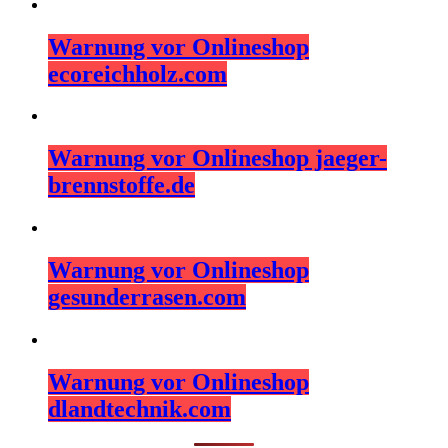
Warnung vor Onlineshop
ecoreichholz.com
Warnung vor Onlineshop jaeger-
brennstoffe.de
Warnung vor Onlineshop
gesunderrasen.com
Warnung vor Onlineshop
dlandtechnik.com