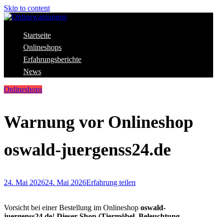
Skip to content
Aktuelle Warnungen vor Gefahren im Internet
Startseite
Onlinewarnungen
Onlineshops
Erfahrungsberichte
News
Onlineshops
Warnung vor Onlineshop
oswald-juergenss24.de
24. Mai 2026
24. Mai 2026
Erfahrung teilen
Vorsicht bei einer Bestellung im Onlineshop
oswald-
juergenss24.de
!
Dieser Shop (Tiermöbel, Beleuchtung,