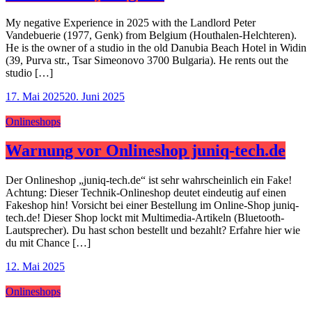
My negative Experience in 2025 with the Landlord Peter
Vandebuerie (1977, Genk) from Belgium (Houthalen-Helchteren).
He is the owner of a studio in the old Danubia Beach Hotel in Widin
(39, Purva str., Tsar Simeonovo 3700 Bulgaria). He rents out the
studio […]
17. Mai 2025
20. Juni 2025
Onlineshops
Warnung vor Onlineshop juniq-tech.de
Der Onlineshop „juniq-tech.de“ ist sehr wahrscheinlich ein Fake!
Achtung: Dieser Technik-Onlineshop deutet eindeutig auf einen
Fakeshop hin! Vorsicht bei einer Bestellung im Online-Shop juniq-
tech.de! Dieser Shop lockt mit Multimedia-Artikeln (Bluetooth-
Lautsprecher). Du hast schon bestellt und bezahlt? Erfahre hier wie
du mit Chance […]
12. Mai 2025
Onlineshops