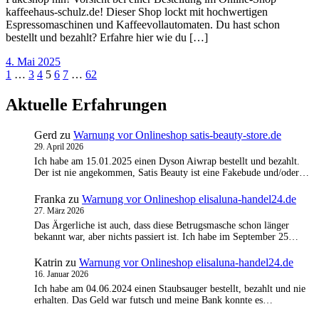
kaffeehaus-schulz.de! Dieser Shop lockt mit hochwertigen
Espressomaschinen und Kaffeevollautomaten. Du hast schon
bestellt und bezahlt? Erfahre hier wie du […]
4. Mai 2025
Seitennummerierung
1
…
3
4
5
6
7
…
62
der
Aktuelle Erfahrungen
Beiträge
Gerd
zu
Warnung vor Onlineshop satis-beauty-store.de
29. April 2026
Ich habe am 15.01.2025 einen Dyson Aiwrap bestellt und bezahlt.
Der ist nie angekommen, Satis Beauty ist eine Fakebude und/oder…
Franka
zu
Warnung vor Onlineshop elisaluna-handel24.de
27. März 2026
Das Ärgerliche ist auch, dass diese Betrugsmasche schon länger
bekannt war, aber nichts passiert ist. Ich habe im September 25…
Katrin
zu
Warnung vor Onlineshop elisaluna-handel24.de
16. Januar 2026
Ich habe am 04.06.2024 einen Staubsauger bestellt, bezahlt und nie
erhalten. Das Geld war futsch und meine Bank konnte es…