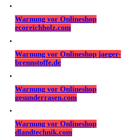
Warnung vor Onlineshop
ecoreichholz.com
Warnung vor Onlineshop jaeger-
brennstoffe.de
Warnung vor Onlineshop
gesunderrasen.com
Warnung vor Onlineshop
dlandtechnik.com