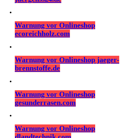
Warnung vor Onlineshop
ecoreichholz.com
Warnung vor Onlineshop jaeger-
brennstoffe.de
Warnung vor Onlineshop
gesunderrasen.com
Warnung vor Onlineshop
dlandtechnik.com