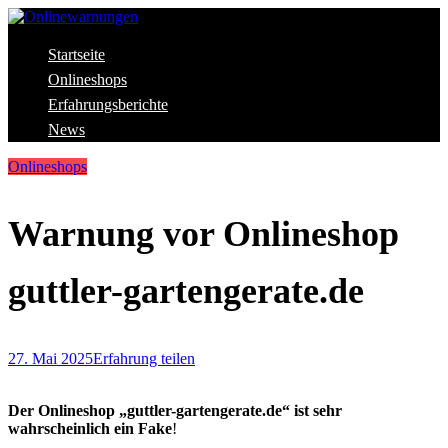
Skip
to
content
Aktuelle Warnungen vor Gefahren im Internet
Startseite
Onlinewarnungen
Onlineshops
Erfahrungsberichte
News
Onlineshops
Warnung vor Onlineshop
guttler-gartengerate.de
27. Mai 2025
Erfahrung teilen
Der Onlineshop „guttler-gartengerate.de“ ist sehr
wahrscheinlich ein Fake
!