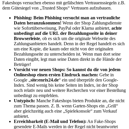
Fakeshops versuchen ebenso mit gefälschten Vertrauenssiegeln z.B.
dem Gütesiegel von „Trusted Shops“ Vertrauen aufzubauen.
Phishing:
Beim Phishing versucht man an vertrauliche
Daten heranzukommen
!
Wenn der Shop Zahlungsdienste
wie Sofortüberweisung, PayPal oder Klarna anbietet,
achte
unbedingt auf die URL der Bezahlungsseite in deiner
Browserleiste
, ob es sich um die originale Webseite des
Zahlungsanbieters handelt. Denn in der Regel handelt es sich
um eine Kopie, die kaum oder nicht von der originalen
Bezahlungsseite zu unterscheiden ist. Wenn man dort seine
Daten eingibt, legt man seine Daten direkt in die Hände der
Betrüger!
Vorsicht vor neuen Shops:
So kannst du dir von jedem
Onlineshop einen ersten Eindruck machen:
Gebe in
Google „
site:enrix24.de
“ ein und überprüfe den Google-
Index. Sind wenig bis keine Seiten im Index, ist der Shop
noch relativ neu und weitere Recherchen vor einer Bestellung
unbedingt zu empfehlen.
Untypisch:
Manche Fakeshops bieten Produkte an, die nicht
zum Thema passen. Z. B. wenn Garten-Shops ein „Grill“
aber gleichzeitig auch eine „Spielekonsole“ zum Verkauf
anbietet.
Erreichbarkeit (E-Mail und Telefon):
An Fake-Shops
gesendete E-Mails werden in der Regel nicht beantwortet