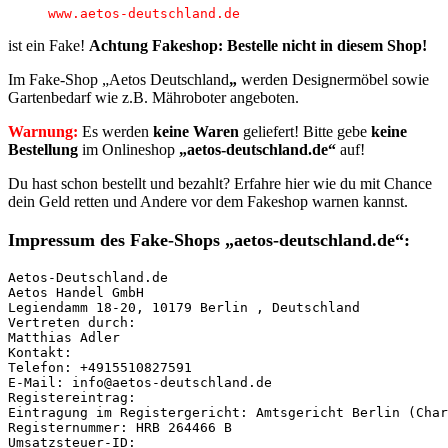
www.aetos-deutschland.de
ist ein Fake!
Achtung Fakeshop: Bestelle nicht in diesem Shop!
Im Fake-Shop „Aetos Deutschland
„
werden Designermöbel sowie
Gartenbedarf wie z.B. Mähroboter angeboten.
Warnung:
Es werden
keine Waren
geliefert! Bitte gebe
keine
Bestellung
im Onlineshop
„aetos-deutschland.de“
auf!
Du hast schon bestellt und bezahlt? Erfahre hier wie du mit Chance
dein Geld retten und Andere vor dem Fakeshop warnen kannst.
Impressum des Fake-Shops „aetos-deutschland.de“:
Aetos-Deutschland.de 

Aetos Handel GmbH

Legiendamm 18-20, 10179 Berlin , Deutschland 

Vertreten durch:

Matthias Adler

Kontakt:

Telefon: +4915510827591

E-Mail: info@aetos-deutschland.de

Registereintrag:

Eintragung im Registergericht: Amtsgericht Berlin (Char
Registernummer: HRB 264466 B

Umsatzsteuer-ID:
