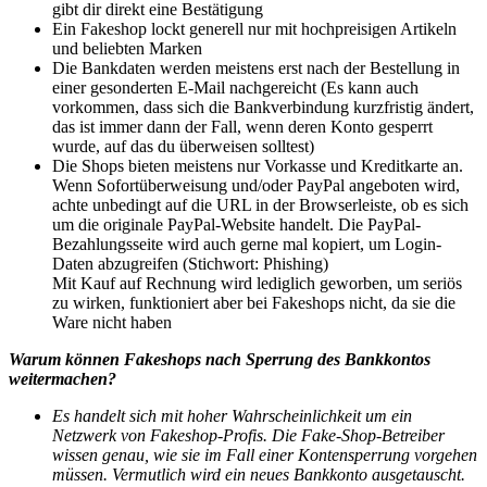
gibt dir direkt eine Bestätigung
Ein Fakeshop lockt generell nur mit hochpreisigen Artikeln
und beliebten Marken
Die Bankdaten werden meistens erst nach der Bestellung in
einer gesonderten E-Mail nachgereicht (Es kann auch
vorkommen, dass sich die Bankverbindung kurzfristig ändert,
das ist immer dann der Fall, wenn deren Konto gesperrt
wurde, auf das du überweisen solltest)
Die Shops bieten meistens nur Vorkasse und Kreditkarte an.
Wenn Sofortüberweisung und/oder PayPal angeboten wird,
achte unbedingt auf die URL in der Browserleiste, ob es sich
um die originale PayPal-Website handelt. Die PayPal-
Bezahlungsseite wird auch gerne mal kopiert, um Login-
Daten abzugreifen (Stichwort: Phishing)
Mit Kauf auf Rechnung wird lediglich geworben, um seriös
zu wirken, funktioniert aber bei Fakeshops nicht, da sie die
Ware nicht haben
Warum können Fakeshops nach Sperrung des Bankkontos
weitermachen?
Es handelt sich mit hoher Wahrscheinlichkeit um ein
Netzwerk von Fakeshop-Profis. Die Fake-Shop-Betreiber
wissen genau, wie sie im Fall einer Kontensperrung vorgehen
müssen. Vermutlich wird ein neues Bankkonto ausgetauscht.