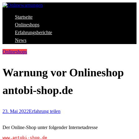
Skip
to
content
Aktuelle Warnungen vor Gefahren im Internet
Startseite
Onlinewarnungen
Onlineshops
Erfahrungsberichte
News
Onlineshops
Warnung vor Onlineshop
antobi-shop.de
23. Mai 2022
Erfahrung teilen
Der Online-Shop unter folgender Internetadresse
www.antobi-shop.de