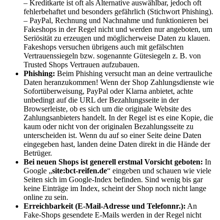
– Kreditkarte ist oft als Alternative auswählbar, jedoch oft
fehlerbehaftet und besonders gefährlich (Stichwort Phishing).
– PayPal, Rechnung und Nachnahme und funktionieren bei
Fakeshops in der Regel nicht und werden nur angeboten, um
Seriösität zu erzeugen und möglicherweise Daten zu klauen.
Fakeshops versuchen übrigens auch mit gefälschten
Vertrauenssiegeln bzw. sogenannte Gütesiegeln z. B. von
Trusted Shops Vertrauen aufzubauen.
Phishing:
Beim Phishing versucht man an deine vertrauliche
Daten heranzukommen
!
Wenn der Shop Zahlungsdienste wie
Sofortüberweisung, PayPal oder Klarna anbietet, achte
unbedingt auf die URL der Bezahlungsseite in der
Browserleiste, ob es sich um die originale Website des
Zahlungsanbieters handelt. In der Regel ist es eine Kopie, die
kaum oder nicht von der originalen Bezahlungsseite zu
unterscheiden ist. Wenn du auf so einer Seite deine Daten
eingegeben hast, landen deine Daten direkt in die Hände der
Betrüger.
Bei neuen Shops ist generell erstmal Vorsicht geboten:
In
Google „
site:bct-reifen.de
“ eingeben und schauen wie viele
Seiten sich im Google-Index befinden. Sind wenig bis gar
keine Einträge im Index, scheint der Shop noch nicht lange
online zu sein.
Erreichbarkeit (E-Mail-Adresse und Telefonnr.):
An
Fake-Shops gesendete E-Mails werden in der Regel nicht