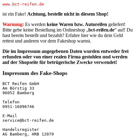
www.bct-reifen.de
ist ein Fake!
Achtung, bestelle nicht in diesem Shop!
Warnung:
Es werden
keine Waren bzw. Autoreifen
geliefert!
Bitte gebe keine Bestellung im Onlineshop „
bct-reifen.de
“ auf! Du
hast bereits bestellt und bezahlt? Erfahre hier wie du dein Geld
rettest und anderen vor dem Fakeshop warnst.
Die im Impressum angegebenen Daten wurden entweder frei
erfunden oder von einer realen Firma gestohlen
und werden
auf der Shopseite für betrügerische Zwecke verwendet!
Impressum des Fake-Shops
BCT Reifen GmbH

Am Börstig 33

96052 Bamberg

Telefon

0951-16096746

E-Mail

service@bct-reifen.de

Handelsregister

AG Bamberg, HRB 12079
