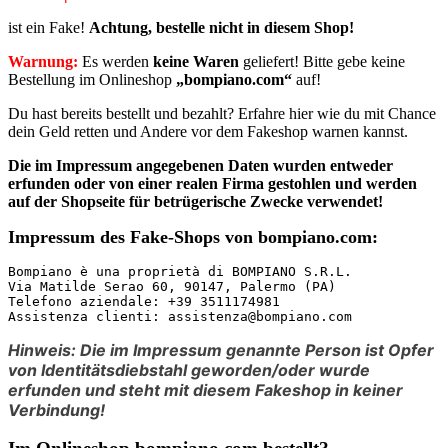
ist ein Fake!
Achtung, bestelle nicht in diesem Shop!
Warnung:
Es werden
keine Waren
geliefert! Bitte gebe keine
Bestellung im Onlineshop
„bompiano.com“
auf!
Du hast bereits bestellt und bezahlt? Erfahre hier wie du mit Chance
dein Geld retten und Andere vor dem Fakeshop warnen kannst.
Die im Impressum angegebenen Daten
wurden entweder
erfunden oder von einer realen Firma gestohlen
und werden
auf der Shopseite für betrügerische Zwecke verwendet!
Impressum des Fake-Shops von bompiano.com:
Bompiano è una proprietà di BOMPIANO S.R.L.

Via Matilde Serao 60, 90147, Palermo (PA)

Telefono aziendale: +39 3511174981

Assistenza clienti: assistenza@bompiano.com
Hinweis: Die im Impressum genannte Person ist Opfer
von Identitätsdiebstahl geworden/oder wurde
erfunden und steht mit diesem Fakeshop in keiner
Verbindung!