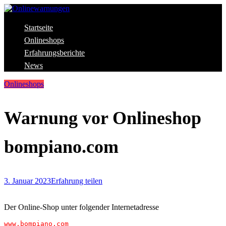
Skip
to
content
Aktuelle Warnungen vor Gefahren im Internet
Startseite
Onlinewarnungen
Onlineshops
Erfahrungsberichte
News
Onlineshops
Warnung vor Onlineshop
bompiano.com
3. Januar 2023
Erfahrung teilen
Der Online-Shop unter folgender Internetadresse