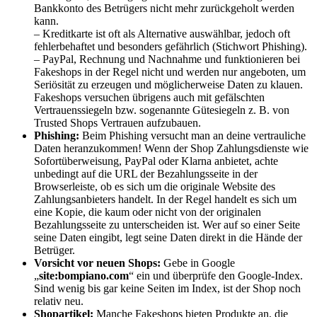
Bankkonto des Betrügers nicht mehr zurückgeholt werden
kann.
– Kreditkarte ist oft als Alternative auswählbar, jedoch oft
fehlerbehaftet und besonders gefährlich (Stichwort Phishing).
– PayPal, Rechnung und Nachnahme und funktionieren bei
Fakeshops in der Regel nicht und werden nur angeboten, um
Seriösität zu erzeugen und möglicherweise Daten zu klauen.
Fakeshops versuchen übrigens auch mit gefälschten
Vertrauenssiegeln bzw. sogenannte Gütesiegeln z. B. von
Trusted Shops Vertrauen aufzubauen.
Phishing:
Beim Phishing versucht man an deine vertrauliche
Daten heranzukommen
!
Wenn der Shop Zahlungsdienste wie
Sofortüberweisung, PayPal oder Klarna anbietet, achte
unbedingt auf die URL der Bezahlungsseite in der
Browserleiste, ob es sich um die originale Website des
Zahlungsanbieters handelt. In der Regel handelt es sich um
eine Kopie, die kaum oder nicht von der originalen
Bezahlungsseite zu unterscheiden ist. Wer auf so einer Seite
seine Daten eingibt, legt seine Daten direkt in die Hände der
Betrüger.
Vorsicht vor neuen Shops:
Gebe in Google
„
site:bompiano.com
“ ein und überprüfe den Google-Index.
Sind wenig bis gar keine Seiten im Index, ist der Shop noch
relativ neu.
Shopartikel:
Manche Fakeshops bieten Produkte an, die