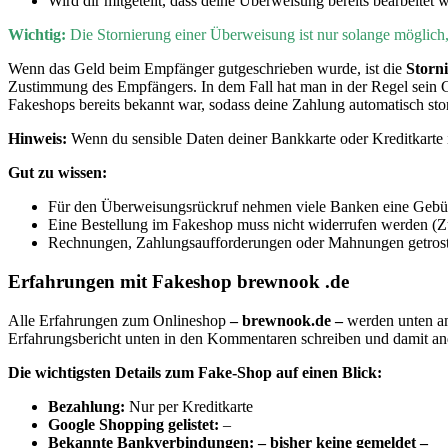
Wird dir mitgeteilt, dass deine Überweisung bereits bearbeitet 
Wichtig:
D
ie Stornierung einer Überweisung ist nur solange möglic
Wenn
das Geld beim Empfänger gutgeschrieben wurde, ist die
Storn
Zustimmung des Empfängers. In dem Fall hat man in der Regel sein 
Fakeshops bereits bekannt war, sodass deine Zahlung automatisch sto
Hinweis:
Wenn du sensible Daten deiner Bankkarte oder Kreditkarte i
Gut zu wissen:
Für den Überweisungsrückruf nehmen viele Banken eine Gebühr
Eine Bestellung im Fakeshop muss nicht widerrufen werden (Zu
Rechnungen, Zahlungsaufforderungen oder Mahnungen getrost i
Erfahrungen mit Fakeshop brewnook .de
Alle Erfahrungen zum Onlineshop
– brewnook.de –
werden unten am
Erfahrungsbericht unten in den Kommentaren schreiben und damit a
Die wichtigsten Details zum Fake-Shop auf einen Blick:
B
ezahlung:
Nur per Kreditkarte
Google Shopping gelistet:
–
Bekannte Bankverbindungen: – bisher keine gemeldet –