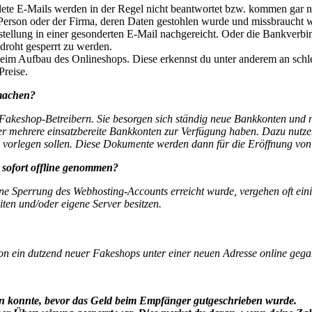
e E-Mails werden in der Regel nicht beantwortet bzw. kommen gar nic
Person oder der Firma, deren Daten gestohlen wurde und missbraucht 
tellung in einer gesonderten E-Mail nachgereicht. Oder die Bankverbin
droht gesperrt zu werden.
eim Aufbau des Onlineshops. Diese erkennst du unter anderem an schlec
Preise.
machen?
 Fakeshop-Betreibern. Sie besorgen sich ständig neue Bankkonten und 
mmer mehrere einsatzbereite Bankkonten zur Verfügung haben. Dazu nutze
 vorlegen sollen. Diese Dokumente werden dann für die Eröffnung vo
sofort offline genommen?
ine Sperrung des Webhosting-Accounts erreicht wurde, vergehen oft ein
ten und/oder eigene Server besitzen.
chon ein dutzend neuer Fakeshops unter einer neuen Adresse online geg
en konnte, bevor das Geld beim Empfänger gutgeschrieben wurde.