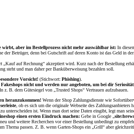
rbt, aber im Bestellprozess nicht mehr auswählbar ist:
In diese
e der Betrüger, denn bei Gutschrift auf deren Konto ist das Geld in de
rt „Kauf auf Rechnung“ akzeptiert wird. Kurz nach der Bestellung erhä
ng steht und man daher per Banküberweisung bezahlen soll.
besondere Vorsicht!
(Stichwort:
Phishing
).
akeshops nicht und werden nur angeboten, um bei dir Seriosität
ln z. B. dem Gütesiegel von „Trusted Shops“ Vertrauen aufzubauen.
aten heranzukommen
!
Wenn der Shop Zahlungsdienste wie Sofortüberw
erleiste
, ob es sich um die originale Webseite des Zahlungsanbieters h
zu unterscheiden ist. Wenn man dort seine Daten eingibt, legt man sein
ineshop einen ersten Eindruck machen:
Gebe in Google „
site:bre
iv neu und weitere Recherchen vor einer Bestellung unbedingt zu empfeh
um Thema passen. Z. B. wenn Garten-Shops ein „Grill“ aber gleichzei