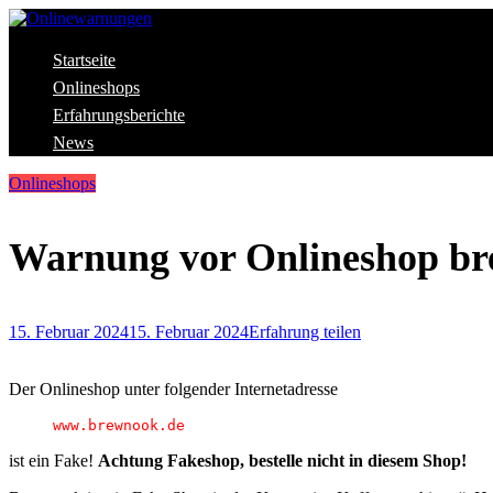
Skip
to
content
Aktuelle Warnungen vor Gefahren im Internet
Startseite
Onlinewarnungen
Onlineshops
Erfahrungsberichte
News
Onlineshops
Warnung vor Onlineshop br
15. Februar 2024
15. Februar 2024
Erfahrung teilen
Der Onlineshop unter folgender Internetadresse
www.brewnook.de
ist ein Fake!
Achtung Fakeshop, bestelle nicht in diesem Shop!