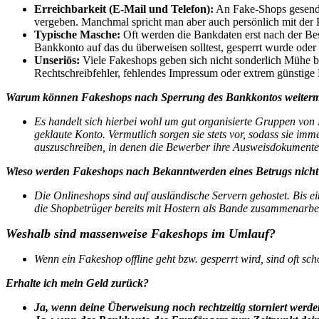
Erreichbarkeit (E-Mail und Telefon):
An Fake-Shops gesendet
vergeben. Manchmal spricht man aber auch persönlich mit der 
Typische Masche:
Oft werden die Bankdaten erst nach der Bes
Bankkonto auf das du überweisen solltest, gesperrt wurde oder 
Unseriös:
Viele Fakeshops geben sich nicht sonderlich Mühe b
Rechtschreibfehler, fehlendes Impressum oder extrem günstige 
Warum können Fakeshops nach Sperrung des Bankkontos weiter
Es handelt sich hierbei wohl um gut organisierte Gruppen von
geklaute Konto. Vermutlich sorgen sie stets vor, sodass sie i
auszuschreiben, in denen die Bewerber ihre Ausweisdokumente
Wieso werden Fakeshops nach Bekanntwerden eines Betrugs nicht 
Die Onlineshops sind auf ausländische Servern gehostet. Bis e
die Shopbetrüger bereits mit Hostern als Bande zusammenarbei
Weshalb sind massenweise Fakeshops im Umlauf?
Wenn ein Fakeshop offline geht bzw. gesperrt wird, sind oft s
Erhalte ich mein Geld zurück?
Ja, wenn deine Überweisung noch rechtzeitig storniert werd