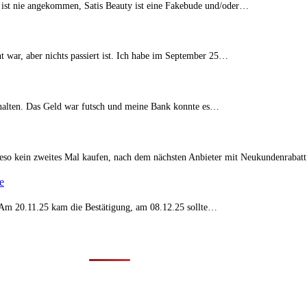
 ist nie angekommen, Satis Beauty ist eine Fakebude und/oder…
t war, aber nichts passiert ist. Ich habe im September 25…
erhalten. Das Geld war futsch und meine Bank konnte es…
eso kein zweites Mal kaufen, nach dem nächsten Anbieter mit Neukundenraba
e
t. Am 20.11.25 kam die Bestätigung, am 08.12.25 sollte…