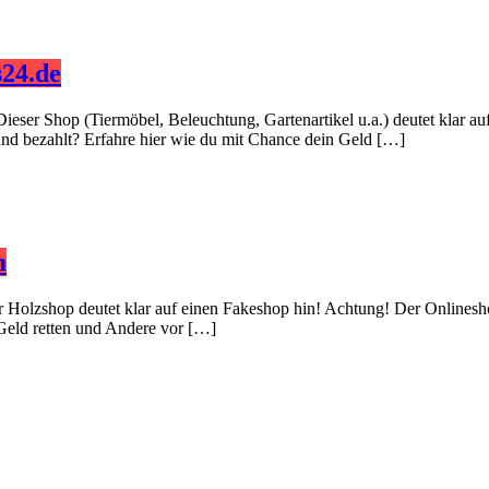
24.de
Dieser Shop (Tiermöbel, Beleuchtung, Gartenartikel u.a.) deutet klar 
 und bezahlt? Erfahre hier wie du mit Chance dein Geld […]
m
er Holzshop deutet klar auf einen Fakeshop hin! Achtung! Der Onlinesh
 Geld retten und Andere vor […]