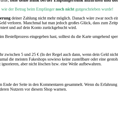
wurde,
bitte deine Bank bei der Empfängerbank anzurufen und dort
h, wie der Betrag beim Empfänger
noch nicht
gutgeschrieben wurde!
ierung
deiner Zahlung nicht mehr möglich. Danach wäre zwar noch e
Geld verloren. Manchmal hat man jedoch großes Glück, dass zum Zeit
rniert und auf dein Konto zurückgebucht wird.
m Bestellprozess eingegeben hast, solltest du die Karte umgehend sper
 zwischen 5 und 25 € (In der Regel auch dann, wenn dein Geld nicht
mal die meisten Fakeshops sowieso keine zustellbare oder eine gesto
gnorieren, aber nicht löschen bzw. eine Weile aufbewahren.
 Ende der Seite in den Kommentaren gesammelt. Wenn du Erfahrung m
nderen Nutzern vor diesem Shop warnen.