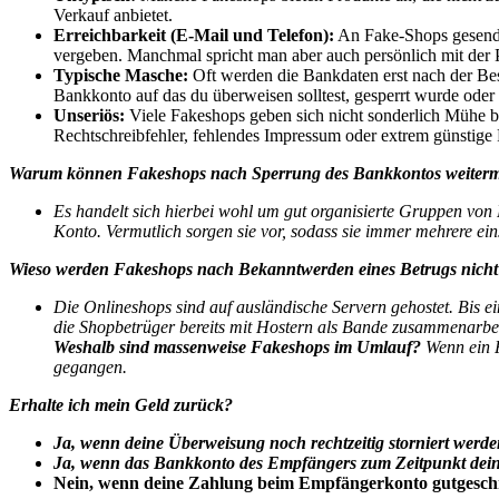
Verkauf anbietet.
Erreichbarkeit (E-Mail und Telefon):
An Fake-Shops gesendet
vergeben. Manchmal spricht man aber auch persönlich mit der
Typische Masche:
Oft werden die Bankdaten erst nach der Bes
Bankkonto auf das du überweisen solltest, gesperrt wurde oder 
Unseriös:
Viele Fakeshops geben sich nicht sonderlich Mühe b
Rechtschreibfehler, fehlendes Impressum oder extrem günstige 
Warum können Fakeshops nach Sperrung des Bankkontos weiter
Es handelt sich hierbei wohl um gut organisierte Gruppen von
Konto. Vermutlich sorgen sie vor, sodass sie immer mehrere ei
Wieso werden Fakeshops nach Bekanntwerden eines Betrugs nicht 
Die Onlineshops sind auf ausländische Servern gehostet. Bis e
die Shopbetrüger bereits mit Hostern als Bande zusammenarbei
Weshalb sind massenweise Fakeshops im Umlauf?
Wenn ein F
gegangen.
Erhalte ich mein Geld zurück?
Ja, wenn deine Überweisung noch rechtzeitig storniert werde
Ja, wenn das Bankkonto des Empfängers zum Zeitpunkt deine
Nein, wenn deine Zahlung beim Empfängerkonto gutgesch