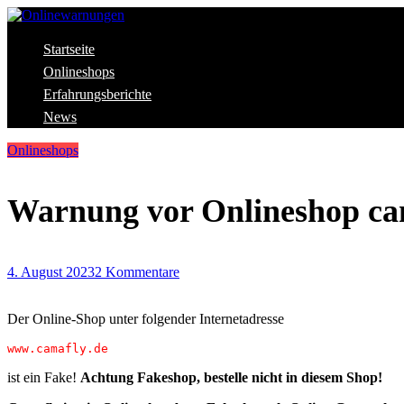
Skip
to
content
Aktuelle Warnungen vor Gefahren im Internet
Startseite
Onlinewarnungen
Onlineshops
Erfahrungsberichte
News
Onlineshops
Warnung vor Onlineshop ca
4. August 2023
2 Kommentare
Der Online-Shop unter folgender Internetadresse
www.camafly.de
ist ein Fake!
Achtung Fakeshop, bestelle nicht in diesem Shop!