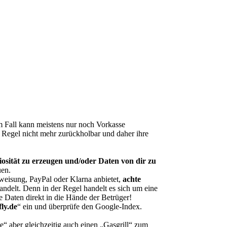
m Fall kann meistens nur noch Vorkasse
r Regel nicht mehr zurückholbar und daher ihre
sität zu erzeugen und/oder Daten von dir zu
uen.
eisung, PayPal oder Klarna anbietet,
achte
andelt. Denn in der Regel handelt es sich um eine
e Daten direkt in die Hände der Betrüger!
fly.de
“ ein und überprüfe den Google-Index.
 aber gleichzeitig auch einen „Gasgrill“ zum