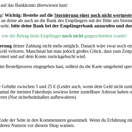
d
auf das Bankkonto überwiesen hast:
ng!
Wichtig:
Bestehe auf die
Stornierung einer noch nicht wertgeste
 an deine als auch an die Bank des Empfängers mit der Bitte um Storni
wurde,
bitte deine Bank bei der Empfängerbank anzurufen und dort
h, wie der Betrag beim Empfänger
noch nicht
gutgeschrieben wurde!
ierung
deiner Zahlung nicht mehr möglich. Danach wäre zwar noch e
Geld verloren. Manchmal hat man jedoch großes Glück, dass zum Zeit
rniert und auf dein Konto zurückgebucht wird.
m Bestellprozess eingegeben hast, solltest du die Karte umgehend sper
 Gebühr zwischen 5 und 25 € (Leider auch, wenn dein Geld nicht zur
mal die meisten Fakeshops sowieso keine zustellbare Adresse haben od
en (Nur sicherheitshalber aufbewahren)
nde der Seite in den Kommentaren gesammelt. Wenn du Erfahrung mit
nderen Nutzern vor diesem Shop warnen.