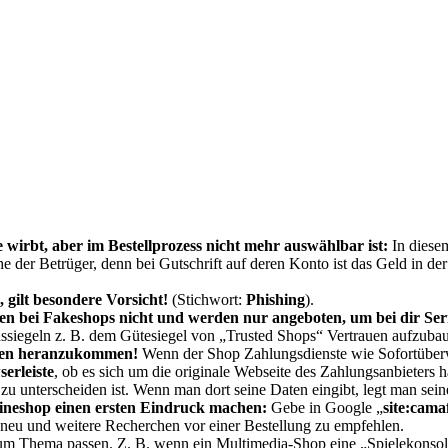
rbt, aber im Bestellprozess nicht mehr auswählbar ist:
In diese
 der Betrüger, denn bei Gutschrift auf deren Konto ist das Geld in de
 gilt besondere Vorsicht!
(Stichwort:
Phishing
).
 bei Fakeshops nicht und werden nur angeboten, um bei dir Serio
ssiegeln z. B. dem Gütesiegel von „Trusted Shops“ Vertrauen aufzuba
aten heranzukommen
!
Wenn der Shop Zahlungsdienste wie Sofortüberw
erleiste
, ob es sich um die originale Webseite des Zahlungsanbieters h
zu unterscheiden ist. Wenn man dort seine Daten eingibt, legt man sein
ineshop einen ersten Eindruck machen:
Gebe in Google „
site:cama
v neu und weitere Recherchen vor einer Bestellung zu empfehlen.
um Thema passen. Z. B. wenn ein Multimedia-Shop eine „Spielekonsole“