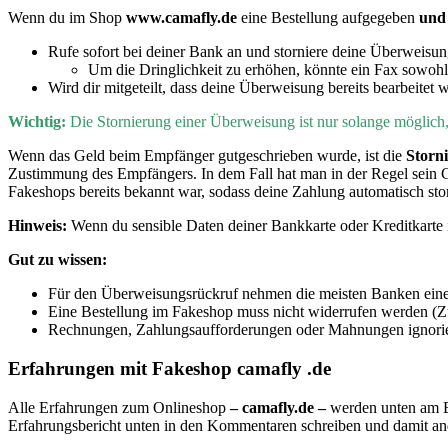
Wenn du im Shop
www.camafly.de
eine Bestellung aufgegeben
un
Rufe sofort bei deiner Bank an und storniere deine Überweisu
Um die Dringlichkeit zu erhöhen, könnte ein Fax sowohl
Wird dir mitgeteilt, dass deine Überweisung bereits bearbeitet 
Wichtig:
D
ie Stornierung einer Überweisung ist nur solange möglic
Wenn
das Geld beim Empfänger gutgeschrieben wurde, ist die
Storn
Zustimmung des Empfängers. In dem Fall hat man in der Regel sein 
Fakeshops bereits bekannt war, sodass deine Zahlung automatisch sto
Hinweis:
Wenn du sensible Daten deiner Bankkarte oder Kreditkarte i
Gut zu wissen:
Für den Überweisungsrückruf nehmen die meisten Banken eine
Eine Bestellung im Fakeshop muss nicht widerrufen werden (Zu
Rechnungen, Zahlungsaufforderungen oder Mahnungen ignorier
Erfahrungen mit Fakeshop camafly .de
Alle Erfahrungen zum Onlineshop
– camafly.de –
werden unten am E
Erfahrungsbericht unten in den Kommentaren schreiben und damit a