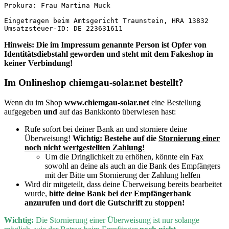
Prokura: Frau Martina Muck

Eingetragen beim Amtsgericht Traunstein, HRA 13832

Umsatzsteuer-ID: DE 223631611
Hinweis: Die im Impressum genannte Person ist Opfer von
Identitätsdiebstahl geworden und steht mit dem Fakeshop in
keiner Verbindung!
Im Onlineshop chiemgau-solar.net bestellt?
Wenn du im Shop
www.chiemgau-solar.net
eine Bestellung
aufgegeben
und
auf das Bankkonto überwiesen hast:
Rufe sofort bei deiner Bank an und storniere deine
Überweisung!
Wichtig:
Bestehe auf die
Stornierung einer
noch nicht wertgestellten Zahlung!
Um die Dringlichkeit zu erhöhen, könnte ein Fax
sowohl an deine als auch an die Bank des Empfängers
mit der Bitte um Stornierung der Zahlung helfen
Wird dir mitgeteilt, dass deine Überweisung bereits bearbeitet
wurde,
bitte deine Bank bei der Empfängerbank
anzurufen und dort die Gutschrift zu stoppen!
Wichtig:
D
ie Stornierung einer Überweisung ist nur solange