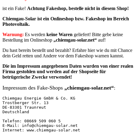
ist ein Fake!
Achtung Fakeshop, bestelle nicht in diesem Shop!
Chiemgau-Solar ist ein Onlineshop bzw. Fakeshop im Bereich
Photovoltaik.
Warnung:
Es werden
keine Waren
geliefert! Bitte gebe keine
Bestellung im Onlineshop
„chiemgau-solar.net“
auf!
Du hast bereits bestellt und bezahlt? Erfahre hier wie du mit Chance
dein Geld retten und Andere vor dem Fakeshop warnen kannst.
Die im Impressum angegebenen
Daten
wurden von einer realen
Firma
gestohlen und
werden auf der Shopseite für
betrügerische Zwecke verwendet!
Impressum des Fake-Shops
„chiemgau-solar.net“
:
Chiemgau Energie GmbH & Co. KG

Trostberger Str. 13

DE-83301 Traunreut

Deutschland

Telefon: 08669 509 060 5

E-Mail: info@chiemgau-solar.net

Internet: www.chiemgau-solar.net
