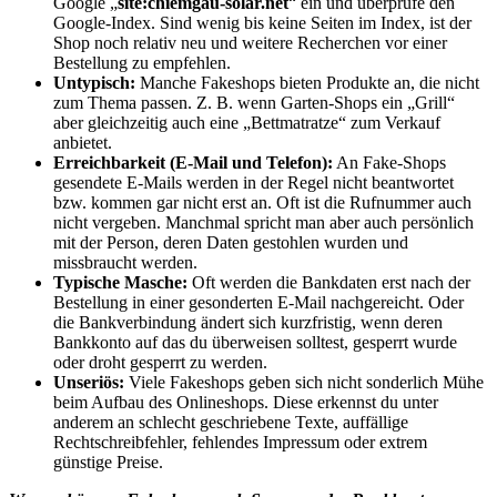
Google „
site:chiemgau-solar.net
“ ein und überprüfe den
Google-Index. Sind wenig bis keine Seiten im Index, ist der
Shop noch relativ neu und weitere Recherchen vor einer
Bestellung zu empfehlen.
Untypisch:
Manche Fakeshops bieten Produkte an, die nicht
zum Thema passen. Z. B. wenn Garten-Shops ein „Grill“
aber gleichzeitig auch eine „Bettmatratze“ zum Verkauf
anbietet.
Erreichbarkeit (E-Mail und Telefon):
An Fake-Shops
gesendete E-Mails werden in der Regel nicht beantwortet
bzw. kommen gar nicht erst an. Oft ist die Rufnummer auch
nicht vergeben. Manchmal spricht man aber auch persönlich
mit der Person, deren Daten gestohlen wurden und
missbraucht werden.
Typische Masche:
Oft werden die Bankdaten erst nach der
Bestellung in einer gesonderten E-Mail nachgereicht. Oder
die Bankverbindung ändert sich kurzfristig, wenn deren
Bankkonto auf das du überweisen solltest, gesperrt wurde
oder droht gesperrt zu werden.
Unseriös:
Viele Fakeshops geben sich nicht sonderlich Mühe
beim Aufbau des Onlineshops. Diese erkennst du unter
anderem an schlecht geschriebene Texte, auffällige
Rechtschreibfehler, fehlendes Impressum oder extrem
günstige Preise.