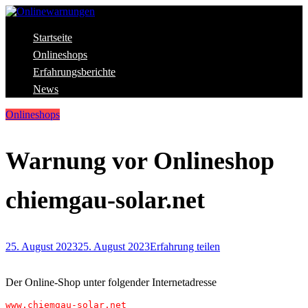
Skip
to
content
Aktuelle Warnungen vor Gefahren im Internet
Startseite
Onlinewarnungen
Onlineshops
Erfahrungsberichte
News
Onlineshops
Warnung vor Onlineshop
chiemgau-solar.net
25. August 2023
25. August 2023
Erfahrung teilen
Der Online-Shop unter folgender Internetadresse
www.chiemgau-solar.net