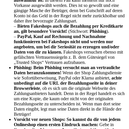
auswählbar ist:
In diesem Fall kann meistens nur noch
Vorkasse ausgewählt werden. Dies ist so gewollt und eine
gängige Masche der Betrüger, denn bei Gutschrift auf deren
Konto ist das Geld in der Regel nicht mehr zurückholbar und
daher ihre bevorzugte Zahlungsart.
–
Bieten Fakeshops auch die Bezahlung per Kreditkarte
an, gilt besondere Vorsicht!
(Stichwort:
Phishing
).
–
PayPal, Kauf auf Rechnung und Nachnahme
funktionieren bei Fakeshops nicht und werden nur
angeboten, um bei dir Seriosität zu erzeugen und/oder
Daten von dir zu klauen.
Fakeshops versuchen ebenso mit
gefälschten Vertrauenssiegeln z. B. dem Gütesiegel von
„Trusted Shops“ Vertrauen aufzubauen.
Phishing:
Beim Phishing versucht man an vertrauliche
Daten heranzukommen
!
Wenn der Shop Zahlungsdienste
wie Sofortüberweisung, PayPal oder Klarna anbietet,
achte
unbedingt auf die URL der Bezahlungsseite in deiner
Browserleiste
, ob es sich um die originale Webseite des
Zahlungsanbieters handelt. Denn in der Regel handelt es sich
um eine Kopie, die kaum oder nicht von der originalen
Bezahlungsseite zu unterscheiden ist. Wenn man dort seine
Daten eingibt, legt man seine Daten direkt in die Hände der
Betrüger!
Vorsicht vor neuen Shops:
So kannst du dir von jedem
Onlineshop einen ersten Eindruck machen:
Gebe in