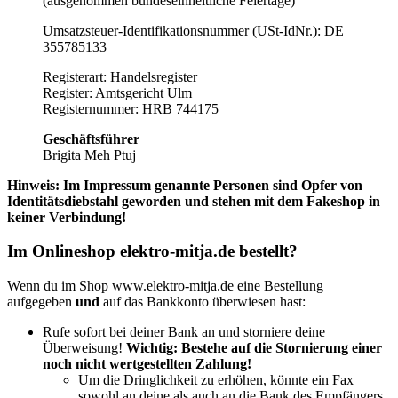
(ausgenommen bundeseinheitliche Feiertage)
Umsatzsteuer-Identifikationsnummer (USt-IdNr.): DE
355785133
Registerart: Handelsregister
Register: Amtsgericht Ulm
Registernummer: HRB 744175
Geschäftsführer
Brigita Meh Ptuj
Hinweis: Im Impressum genannte Personen sind Opfer von
Identitätsdiebstahl geworden und stehen mit dem Fakeshop in
keiner Verbindung!
Im Onlineshop elektro-mitja.de bestellt?
Wenn du im Shop www.elektro-mitja.de eine Bestellung
aufgegeben
und
auf das Bankkonto überwiesen hast:
Rufe sofort bei deiner Bank an und storniere deine
Überweisung!
Wichtig:
Bestehe auf die
Stornierung einer
noch nicht wertgestellten Zahlung!
Um die Dringlichkeit zu erhöhen, könnte ein Fax
sowohl an deine als auch an die Bank des Empfängers