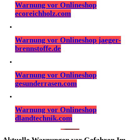
Warnung vor Onlineshop
ecoreichholz.com
Warnung vor Onlineshop jaeger-
brennstoffe.de
Warnung vor Onlineshop
gesunderrasen.com
Warnung vor Onlineshop
dlandtechnik.com