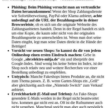
Phishing:
Beim Phishing versucht man an vertrauliche
Daten heranzukommen
!
Wenn der Shop Zahlungsdienste
wie Sofortüberweisung, PayPal oder Klarna anbietet,
achte
unbedingt auf die URL der Bezahlungsseite in deiner
Browserleiste
, ob es sich um die originale Webseite des
Zahlungsanbieters handelt. Denn in der Regel handelt es sich
um eine Kopie, die kaum oder nicht von der originalen
Bezahlungsseite zu unterscheiden ist. Wenn man dort seine
Daten eingibt, legt man seine Daten direkt in die Hände der
Betrüger!
Vorsicht vor neuen Shops:
So kannst du dir von jedem
Onlineshop einen ersten Eindruck machen:
Gebe in
Google „
site:elektro-mitja.de
“ ein und überprüfe den
Google-Index. Sind wenig bis keine Seiten im Index, ist der
Shop noch relativ neu und weitere Recherchen vor einer
Bestellung unbedingt zu empfehlen.
Untypisch:
Manche Fakeshops bieten Produkte an, die nicht
zum Thema passen. Z. B. wenn Garten-Shops ein „Grill“
aber gleichzeitig auch eine „Nintendo Switch“ zum Verkauf
anbietet.
Erreichbarkeit (E-Mail und Telefon):
An Fake-Shops
gesendete E-Mails werden in der Regel nicht beantwortet
bzw. kommen gar nicht erst an. Oft ist die Rufnummer auch
nicht vergeben. Manchmal spricht man aber auch persönlich