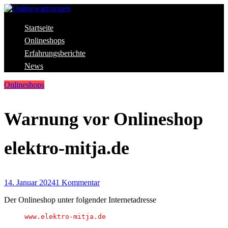
Skip
to
content
Aktuelle Warnungen vor Gefahren im Internet
Startseite
Onlinewarnungen
Onlineshops
Erfahrungsberichte
News
Onlineshops
Warnung vor Onlineshop
elektro-mitja.de
14. Januar 2024
1 Kommentar
Der Onlineshop unter folgender Internetadresse
www.elektro-mitja.de