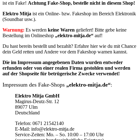
ist ein Fake!
Achtung Fake-Shop, bestelle nicht in diesem Shop!
Elektro Mitja
ist ein Online- bzw. Fakeshop im Bereich Elektronik
(Soundbar usw.).
Warnung:
Es werden
keine Waren
geliefert! Bitte gebe keine
Bestellung im Onlineshop
„elektro-mitja.de“
auf!
Du hast bereits bestellt und bezahlt? Erfahre hier wie du mit Chance
dein Geld retten und Andere vor dem Fakeshop warnen kannst.
Die im Impressum angegebenen Daten wurden entweder
erfunden oder von einer realen Firma gestohlen und werden
auf der Shopseite für betrügerische Zwecke verwendet!
Impressum des Fake-Shops
„elektro-mitja.de“
:
Elektro Mitja GmbH
Magirus-Deutz-Str. 12
89077 Ulm
Deutschland
Telefon: 0671 21542140
E-Mail: info@elektro-mitja.de
Service-Zeiten: Mo. – So. 10:00 – 17:00 Uhr