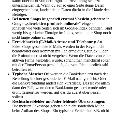
kaum oder nicht von der originalen Bezahlungsseite zu
unterscheiden ist. Wenn du auf so einer Seite deine Daten
eingegeben hast, landen deine Daten direkt in die Hände der
Betrüger.
Bei neuen Shops ist generell erstmal Vorsicht geboten:
In
Google „
site:elektro-products-online.de
“ eingeben und
schauen wie viele Seiten sich im Google-Index befinden. Sind
wenig bis gar keine Einträge im Index, scheint der Shop noch
nicht lange online zu sein.
Erreichbarkeit (E-Mail-Adresse und Telefonnr.):
An
Fake-Shops gesendete E-Mails werden in der Regel nicht
beantwortet oder kommen mit Fehlermeldung zurück. Oder
die Rufnummer ist nicht vergeben. Wenn die Daten von einer
aktiven Firma gestohlen wurde, spricht man manchmal sogar
mit der Firma/Person persönlich, die vom Identitätsdiebstahl
betroffen ist.
Typische Masche:
Oft werden die Bankdaten erst nach der
Bestellung in einer gesonderten E-Mail nachgereicht. Oder
die Bankverbindung ändert sich kurzfristig. Das ist vor allem
dann der Fall, wenn deren Bankkonto gesperrt wurde oder
droht gesperrt zu werden, auf das du zuerst überweisen
solltest.
Rechtschreibfehler und/oder fehlende Übersetzungen:
Die meisten Fakeshops geben sich nicht sonderlich Mühe
beim Aufbau des Shops. Ein typischer Fehler sind z.B. nicht