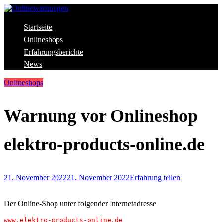
Skip
to
content
Aktuelle Warnungen vor Gefahren im Internet
Startseite
Onlinewarnungen
Onlineshops
Erfahrungsberichte
News
Onlineshops
Warnung vor Onlineshop
elektro-products-online.de
21. November 2022
21. November 2022
Erfahrung teilen
Der Online-Shop unter folgender Internetadresse
www.elektro-products-online.de