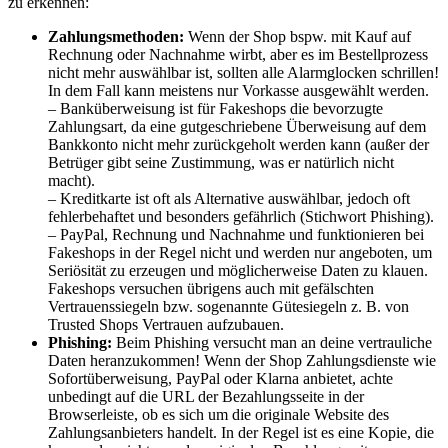
zu erkennen:
Zahlungsmethoden:
Wenn der Shop bspw. mit Kauf auf
Rechnung oder Nachnahme wirbt, aber es im Bestellprozess
nicht mehr auswählbar ist, sollten alle Alarmglocken schrillen!
In dem Fall kann meistens nur Vorkasse ausgewählt werden.
– Banküberweisung ist für Fakeshops die bevorzugte
Zahlungsart, da eine gutgeschriebene Überweisung auf dem
Bankkonto nicht mehr zurückgeholt werden kann (außer der
Betrüger gibt seine Zustimmung, was er natürlich nicht
macht).
– Kreditkarte ist oft als Alternative auswählbar, jedoch oft
fehlerbehaftet und besonders gefährlich (Stichwort Phishing).
– PayPal, Rechnung und Nachnahme und funktionieren bei
Fakeshops in der Regel nicht und werden nur angeboten, um
Seriösität zu erzeugen und möglicherweise Daten zu klauen.
Fakeshops versuchen übrigens auch mit gefälschten
Vertrauenssiegeln bzw. sogenannte Gütesiegeln z. B. von
Trusted Shops Vertrauen aufzubauen.
Phishing:
Beim Phishing versucht man an deine vertrauliche
Daten heranzukommen
!
Wenn der Shop Zahlungsdienste wie
Sofortüberweisung, PayPal oder Klarna anbietet, achte
unbedingt auf die URL der Bezahlungsseite in der
Browserleiste, ob es sich um die originale Website des
Zahlungsanbieters handelt. In der Regel ist es eine Kopie, die