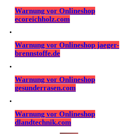
Warnung vor Onlineshop
ecoreichholz.com
Warnung vor Onlineshop jaeger-
brennstoffe.de
Warnung vor Onlineshop
gesunderrasen.com
Warnung vor Onlineshop
dlandtechnik.com