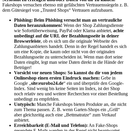
Fakeshops versuchen ebenso mit gefälschten Vertrauenssiegeln z. B.
dem Gütesiegel von „Trusted Shops“ Vertrauen aufzubauen.
Phishing:
Beim Phishing versucht man an vertrauliche
Daten heranzukommen
!
Wenn der Shop Zahlungsdienste
wie Sofortüberweisung, PayPal oder Klarna anbietet,
achte
unbedingt auf die URL der Bezahlungsseite in deiner
Browserleiste
, ob es sich um die originale Webseite des
Zahlungsanbieters handelt. Denn in der Regel handelt es sich
um eine Kopie, die kaum oder nicht von der originalen
Bezahlungsseite zu unterscheiden ist. Wenn man dort seine
Daten eingibt, legt man seine Daten direkt in die Hände der
Betrüger!
Vorsicht vor neuen Shops:
So kannst du dir von jedem
Onlineshop einen ersten Eindruck machen:
Gebe in
Google „
site:eurobo24.de
“ ein und überprüfe den Google-
Index. Sind wenig bis keine Seiten im Index, ist der Shop
noch relativ neu und weitere Recherchen vor einer Bestellung
unbedingt zu empfehlen.
Untypisch:
Manche Fakeshops bieten Produkte an, die nicht
zum Thema passen. Z. B. wenn Garten-Shops ein „Grill“
aber gleichzeitig auch eine „Bettmatratze“ zum Verkauf
anbietet.
Erreichbarkeit (E-Mail und Telefon):
An Fake-Shops
gesendete E-Mails werden in der Regel nicht beantwortet