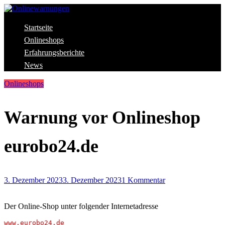
Skip
to
content
Aktuelle Warnungen vor Gefahren im Internet
Startseite
Onlinewarnungen
Onlineshops
Erfahrungsberichte
News
Onlineshops
Warnung vor Onlineshop
eurobo24.de
3. Dezember 2023
3. Dezember 2023
1 Kommentar
Der Online-Shop unter folgender Internetadresse
www.eurobo24.de