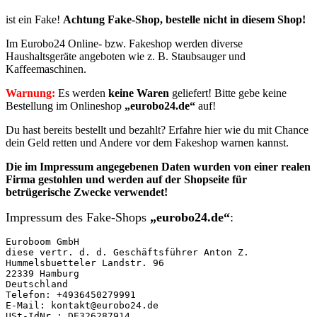
ist ein Fake!
Achtung Fake-Shop, bestelle nicht in diesem Shop!
Im Eurobo24 Online- bzw. Fakeshop werden diverse
Haushaltsgeräte angeboten wie z. B. Staubsauger und
Kaffeemaschinen.
Warnung:
Es werden
keine Waren
geliefert! Bitte gebe keine
Bestellung im Onlineshop
„eurobo24.de“
auf!
Du hast bereits bestellt und bezahlt? Erfahre hier wie du mit Chance
dein Geld retten und Andere vor dem Fakeshop warnen kannst.
Die im Impressum angegebenen Daten wurden von einer realen
Firma gestohlen und werden auf der Shopseite für
betrügerische Zwecke verwendet!
Impressum des Fake-Shops
„eurobo24.de“
:
Euroboom GmbH

diese vertr. d. d. Geschäftsführer Anton Z.

Hummelsbuetteler Landstr. 96

22339 Hamburg

Deutschland

Telefon: +4936450279991

E-Mail: kontakt@eurobo24.de

USt-IdNr.: DE326287914
