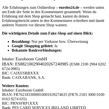
Alle Erfahrungen zum Onlineshop
– eurobo24.de –
werden unten
am Ende der Seite in den Kommentaren gesammelt. Wenn du
Erfahrung mit dem Shop gemacht hast, kannst du deinen
Erfahrungsbericht unten in den Kommentaren schreiben und damit
anderen Nutzern vor diesem Shop warnen.
Die wichtigsten Details zum Fake-Shop auf einen Blick:
B
ezahlung:
Nur per Vorkasse bzw. Überweisung
Google Shopping gelistet:
Ja
Bekannte Bankverbindungen:
Euroboom GmbH
Inhaber:
IBAN: ES8821002904020267240985 (
ES88 2100 2904 0202
6724 0985)
BIC: CAIXESBBXXX
Bank: CAIXABANK, S.A.
Weitere Konten:
Inhaber: Euroboom GmbH
IBAN: FR7621833000010001639274635 (FR76 2183 3000 0100
0163 9274 635)
BIC: PRNSFRP1XXX
Bank: PFS CARD SERVICES IRELAND LIMITED