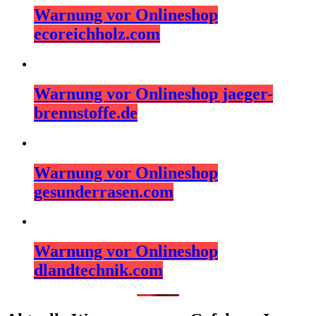
Warnung vor Onlineshop
ecoreichholz.com
Warnung vor Onlineshop jaeger-
brennstoffe.de
Warnung vor Onlineshop
gesunderrasen.com
Warnung vor Onlineshop
dlandtechnik.com