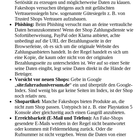
Seriösität zu erzeugen und möglicherweise Daten zu klauen.
Fakeshops versuchen übrigens auch mit gefälschten
Vertrauenssiegeln bzw. sogenannte Gütesiegeln z. B. von
Trusted Shops Vertrauen aufzubauen.
Phishing:
Beim Phishing versucht man an deine vertrauliche
Daten heranzukommen
!
Wenn der Shop Zahlungsdienste wie
Sofortüberweisung, PayPal oder Klarna anbietet, achte
unbedingt auf die URL der Bezahlungsseite in der
Browserleiste, ob es sich um die originale Website des
Zahlungsanbieters handelt. In der Regel handelt es sich um
eine Kopie, die kaum oder nicht von der originalen
Bezahlungsseite zu unterscheiden ist. Wer auf so einer Seite
seine Daten eingibt, legt seine Daten direkt in die Hände der
Betrüger.
Vorsicht vor neuen Shops:
Gebe in Google
„
site:fahrraduniversum.de
“ ein und überprüfe den Google-
Index. Sind wenig bis gar keine Seiten im Index, ist der Shop
noch relativ neu.
Shopartikel:
Manche Fakeshops bieten Produkte an, die
nicht zum Shop passen. Untypisch ist z. B. eine Playstation 5
Konsole aber gleichzeitig auch einen Gasgrill anzubieten.
Erreichbarkeit (E-Mail und Telefon):
An Fake-Shops
gesendete E-Mails werden in der Regel nicht beantwortet
oder kommen mit Fehlermeldung zurück. Oder die
Rufnummer ist nicht vergeben. Wenn die Daten von einer