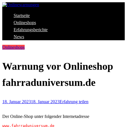
Skip
to
content
Aktuelle Warnungen vor Gefahren im Internet
Startseite
Onlinewarnungen
Onlineshops
Erfahrungsberichte
News
Onlineshops
Warnung vor Onlineshop
fahrraduniversum.de
18. Januar 2023
18. Januar 2023
Erfahrung teilen
Der Online-Shop unter folgender Internetadresse