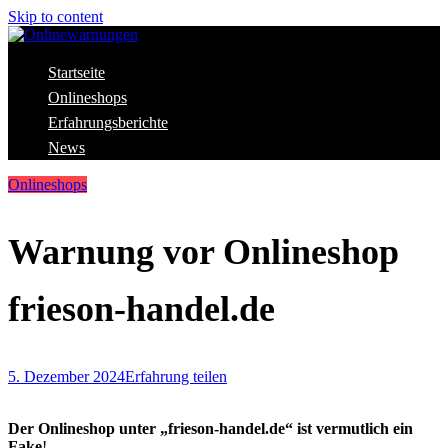
Skip to content
Aktuelle Warnungen vor Gefahren im Internet
Startseite
Onlinewarnungen
Onlineshops
Erfahrungsberichte
News
Onlineshops
Warnung vor Onlineshop
frieson-handel.de
5. Dezember 2024
Erfahrung teilen
Der Onlineshop unter „frieson-handel.de“ ist vermutlich ein
Fake
!