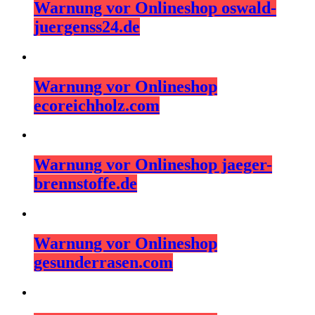
Warnung vor Onlineshop oswald-
juergenss24.de
Warnung vor Onlineshop
ecoreichholz.com
Warnung vor Onlineshop jaeger-
brennstoffe.de
Warnung vor Onlineshop
gesunderrasen.com