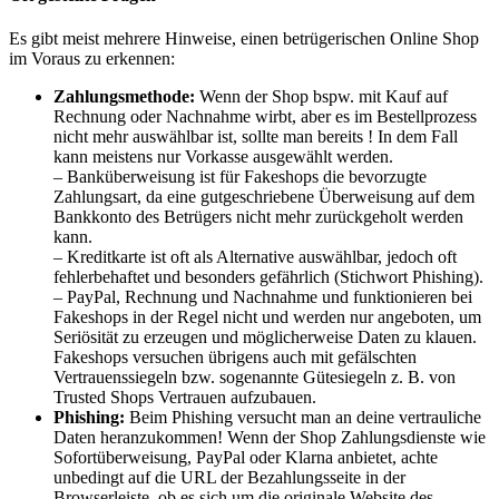
Es gibt meist mehrere Hinweise, einen betrügerischen Online Shop
im Voraus zu erkennen:
Zahlungsmethode:
Wenn der Shop bspw. mit Kauf auf
Rechnung oder Nachnahme wirbt, aber es im Bestellprozess
nicht mehr auswählbar ist, sollte man bereits ! In dem Fall
kann meistens nur Vorkasse ausgewählt werden.
– Banküberweisung ist für Fakeshops die bevorzugte
Zahlungsart, da eine gutgeschriebene Überweisung auf dem
Bankkonto des Betrügers nicht mehr zurückgeholt werden
kann.
– Kreditkarte ist oft als Alternative auswählbar, jedoch oft
fehlerbehaftet und besonders gefährlich (Stichwort Phishing).
– PayPal, Rechnung und Nachnahme und funktionieren bei
Fakeshops in der Regel nicht und werden nur angeboten, um
Seriösität zu erzeugen und möglicherweise Daten zu klauen.
Fakeshops versuchen übrigens auch mit gefälschten
Vertrauenssiegeln bzw. sogenannte Gütesiegeln z. B. von
Trusted Shops Vertrauen aufzubauen.
Phishing:
Beim Phishing versucht man an deine vertrauliche
Daten heranzukommen
!
Wenn der Shop Zahlungsdienste wie
Sofortüberweisung, PayPal oder Klarna anbietet, achte
unbedingt auf die URL der Bezahlungsseite in der
Browserleiste, ob es sich um die originale Website des