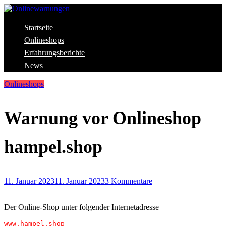
Skip
to
content
Aktuelle Warnungen vor Gefahren im Internet
Startseite
Onlinewarnungen
Onlineshops
Erfahrungsberichte
News
Onlineshops
Warnung vor Onlineshop
hampel.shop
11. Januar 2023
11. Januar 2023
3 Kommentare
Der Online-Shop unter folgender Internetadresse