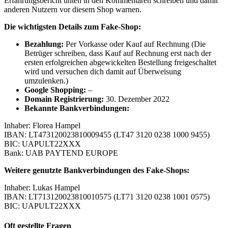
Erfahrungsbericht unten in den Kommentaren schreiben und damit
anderen Nutzern vor diesem Shop warnen.
Die wichtigsten Details zum Fake-Shop:
Bezahlung:
Per Vorkasse oder Kauf auf Rechnung (Die
Betrüger schreiben, dass Kauf auf Rechnung erst nach der
ersten erfolgreichen abgewickelten Bestellung freigeschaltet
wird und versuchen dich damit auf Überweisung
umzulenken.)
Google Shopping:
–
Domain Registrierung:
30. Dezember 2022
Bekannte Bankverbindungen:
Inhaber: Florea Hampel
IBAN: LT473120023810009455 (LT47 3120 0238 1000 9455)
BIC: UAPULT22XXX
Bank: UAB PAYTEND EUROPE
Weitere genutzte Bankverbindungen des Fake-Shops:
Inhaber: Lukas Hampel
IBAN: LT713120023810010575 (LT71 3120 0238 1001 0575)
BIC: UAPULT22XXX
Oft gestellte Fragen