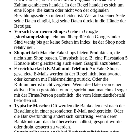
Zahlungsanbieters handelt. In der Regel handelt es sich um
eine Kopie, die kaum oder nicht von der originalen
Bezahlungsseite zu unterscheiden ist. Wer auf so einer Seite
seine Daten eingibt, legt seine Daten direkt in die Hände der
Betrüger.
Vorsicht vor neuen Shops:
Gebe in Google
„
site:hampel.shop
“ ein und überprüfe den Google-Index.
Sind wenig bis gar keine Seiten im Index, ist der Shop noch
relativ neu.
Shopartikel:
Manche Fakeshops bieten Produkte an, die
nicht zum Shop passen. Untypisch ist z. B. eine Playstation 5
Konsole aber gleichzeitig auch einen Gasgrill anzubieten.
Erreichbarkeit (E-Mail und Telefon):
An Fake-Shops
gesendete E-Mails werden in der Regel nicht beantwortet
oder kommen mit Fehlermeldung zurück. Oder die
Rufnummer ist nicht vergeben. Wenn die Daten von einer
aktiven Firma gestohlen wurde, spricht man manchmal sogar
mit der Firma/Person persönlich, die vom Identitätsdiebstahl
betroffen ist.
Typische Masche:
Oft werden die Bankdaten erst nach der
Bestellung in einer gesonderten E-Mail nachgereicht. Oder
die Bankverbindung ändert sich kurzfristig, wenn deren
Bankkonto auf das du überweisen solltest, gesperrt wurde
oder droht gesperrt zu werden.