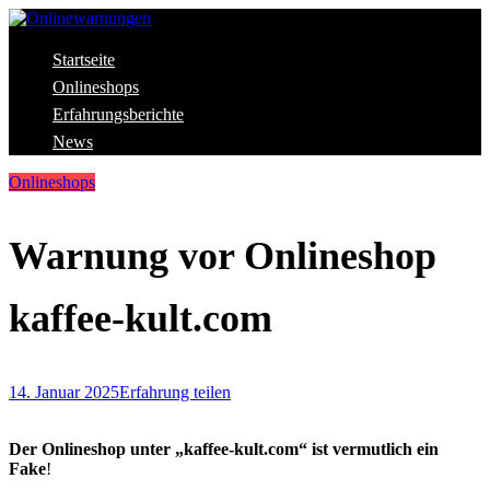
Skip
to
content
Aktuelle Warnungen vor Gefahren im Internet
Startseite
Onlinewarnungen
Onlineshops
Erfahrungsberichte
News
Onlineshops
Warnung vor Onlineshop
kaffee-kult.com
14. Januar 2025
Erfahrung teilen
Der Onlineshop unter „kaffee-kult.com“ ist vermutlich ein
Fake
!