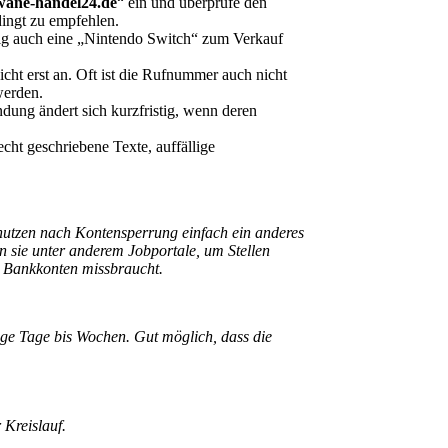
awane-handel24.de
“ ein und überprüfe den
dingt zu empfehlen.
tig auch eine „Nintendo Switch“ zum Verkauf
ht erst an. Oft ist die Rufnummer auch nicht
werden.
dung ändert sich kurzfristig, wenn deren
ht geschriebene Texte, auffällige
nutzen nach Kontensperrung einfach ein anderes
n sie unter anderem Jobportale, um Stellen
n Bankkonten missbraucht.
ige Tage bis Wochen. Gut möglich, dass die
 Kreislauf.