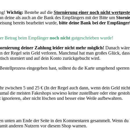
ng!
Wichtig:
Bestehe auf die
Stornierung einer noch nicht wertgeste
an deine als auch an die Bank des Empfängers mit der Bitte um
Storni
eisung bereits bearbeitet wurde,
bitte deine Bank bei der Empfänger
 der Betrag beim Empfänger
noch nicht
gutgeschrieben wurde!
ornierung deiner Zahlung leider nicht mehr möglich!
Danach wäre 
 in der Regel sein Geld verloren. Manchmal hat man großes Glück, da
tisch storniert und auf dein Konto zurückgebucht wird.
estellprozess eingegeben hast, solltest du die Karte umgehend sperren 
 zwischen 5 und 25 € (In der Regel auch dann, wenn dein Geld nicht
mal die meisten Fakeshops sowieso keine zustellbare oder eine gesto
gnorieren, aber nicht löschen und besser eine Weile aufbewahren.
n unten am Ende der Seite in den Kommentaren gesammelt. Wenn du E
damit anderen Nutzern vor diesem Shop warnen.