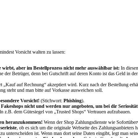
indest Vorsicht walten zu lassen:
rbt, aber im Bestellprozess nicht mehr auswählbar ist:
In diese
e der Betrüger, denn bei Gutschrift auf deren Konto ist das Geld in de
rt „Kauf auf Rechnung“ akzeptiert wird. Kurz nach der Bestellung erhä
g steht und man bitte auf Vorkasse ausweichen soll.
besondere Vorsicht!
(Stichwort:
Phishing
).
akeshops nicht und werden nur angeboten, um bei dir Seriosität
ln z.B. dem Gütesiegel von „Trusted Shops“ Vertrauen aufzubauen.
aten heranzukommen
!
Wenn der Shop Zahlungsdienste wie Sofortüberw
erleiste
, ob es sich um die originale Webseite des Zahlungsanbieters h
zu unterscheiden ist. Wenn man dort seine Daten eingibt, legt man sein