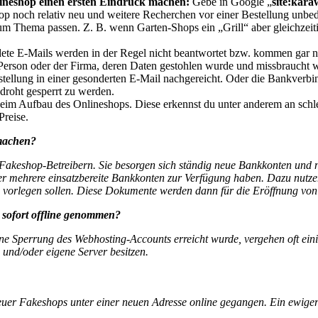
ineshop einen ersten Eindruck machen:
Gebe in Google „
site:kar
hop noch relativ neu und weitere Recherchen vor einer Bestellung unbe
um Thema passen. Z. B. wenn Garten-Shops ein „Grill“ aber gleichzei
e E-Mails werden in der Regel nicht beantwortet bzw. kommen gar nic
Person oder der Firma, deren Daten gestohlen wurde und missbraucht 
tellung in einer gesonderten E-Mail nachgereicht. Oder die Bankverbin
droht gesperrt zu werden.
eim Aufbau des Onlineshops. Diese erkennst du unter anderem an schlec
Preise.
machen?
 Fakeshop-Betreibern. Sie besorgen sich ständig neue Bankkonten und 
mmer mehrere einsatzbereite Bankkonten zur Verfügung haben. Dazu nutze
 vorlegen sollen. Diese Dokumente werden dann für die Eröffnung vo
sofort offline genommen?
ine Sperrung des Webhosting-Accounts erreicht wurde, vergehen oft ein
und/oder eigene Server besitzen.
euer Fakeshops unter einer neuen Adresse online gegangen. Ein ewiger