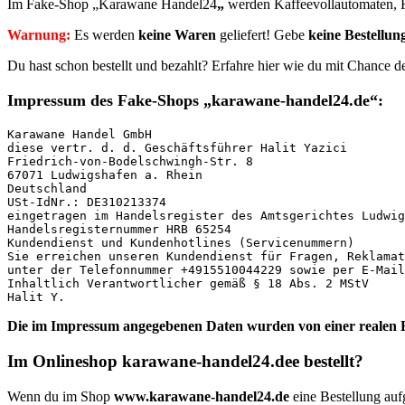
Im Fake-Shop „Karawane Handel24
„
werden Kaffeevollautomaten, 
Warnung:
Es werden
keine Waren
geliefert! Gebe
keine Bestellun
Du hast schon bestellt und bezahlt? Erfahre hier wie du mit Chance
Impressum des Fake-Shops
„karawane-handel24.de“:
Karawane Handel GmbH

diese vertr. d. d. Geschäftsführer Halit Yazici

Friedrich-von-Bodelschwingh-Str. 8

67071 Ludwigshafen a. Rhein

Deutschland

USt-IdNr.: DE310213374

eingetragen im Handelsregister des Amtsgerichtes Ludwig
Handelsregisternummer HRB 65254

Kundendienst und Kundenhotlines (Servicenummern)

Sie erreichen unseren Kundendienst für Fragen, Reklamat
unter der Telefonnummer +4915510044229 sowie per E-Mail
Inhaltlich Verantwortlicher gemäß § 18 Abs. 2 MStV

Halit Y.
Die im Impressum angegebenen Daten wurden von einer realen F
Im Onlineshop karawane-handel24.dee bestellt?
Wenn du im Shop
www.karawane-handel24.de
eine Bestellung auf