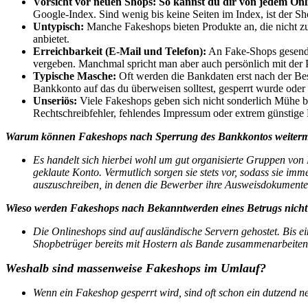
Vorsicht vor neuen Shops:
So kannst du dir von jedem Onl
Google-Index. Sind wenig bis keine Seiten im Index, ist der S
Untypisch:
Manche Fakeshops bieten Produkte an, die nicht z
anbietet.
Erreichbarkeit (E-Mail und Telefon):
An Fake-Shops gesendet
vergeben. Manchmal spricht man aber auch persönlich mit der 
Typische Masche:
Oft werden die Bankdaten erst nach der Bes
Bankkonto auf das du überweisen solltest, gesperrt wurde oder 
Unseriös:
Viele Fakeshops geben sich nicht sonderlich Mühe b
Rechtschreibfehler, fehlendes Impressum oder extrem günstige 
Warum können Fakeshops nach Sperrung des Bankkontos weiter
Es handelt sich hierbei wohl um gut organisierte Gruppen von
geklaute Konto. Vermutlich sorgen sie stets vor, sodass sie i
auszuschreiben, in denen die Bewerber ihre Ausweisdokumente
Wieso werden Fakeshops nach Bekanntwerden eines Betrugs nicht 
Die Onlineshops sind auf ausländische Servern gehostet. Bis e
Shopbetrüger bereits mit Hostern als Bande zusammenarbeiten 
Weshalb sind massenweise Fakeshops im Umlauf?
Wenn ein Fakeshop gesperrt wird, sind oft schon ein dutzend n