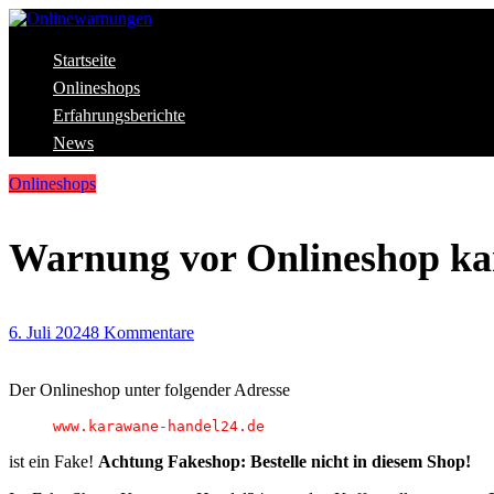
Skip
to
content
Aktuelle Warnungen vor Gefahren im Internet
Startseite
Onlinewarnungen
Onlineshops
Erfahrungsberichte
News
Onlineshops
Warnung vor Onlineshop ka
6. Juli 2024
8 Kommentare
Der Onlineshop unter folgender Adresse
www.karawane-handel24.de
ist ein Fake!
Achtung Fakeshop: Bestelle nicht in diesem Shop!