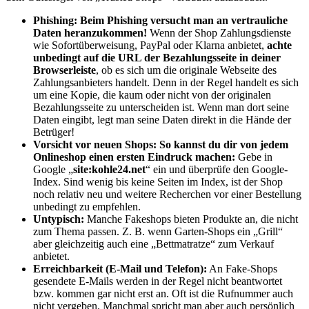
Phishing:
Beim Phishing versucht man an vertrauliche
Daten heranzukommen
!
Wenn der Shop Zahlungsdienste
wie Sofortüberweisung, PayPal oder Klarna anbietet,
achte
unbedingt auf die URL der Bezahlungsseite in deiner
Browserleiste
, ob es sich um die originale Webseite des
Zahlungsanbieters handelt. Denn in der Regel handelt es sich
um eine Kopie, die kaum oder nicht von der originalen
Bezahlungsseite zu unterscheiden ist. Wenn man dort seine
Daten eingibt, legt man seine Daten direkt in die Hände der
Betrüger!
Vorsicht vor neuen Shops:
So kannst du dir von jedem
Onlineshop einen ersten Eindruck machen:
Gebe in
Google „
site:kohle24.net
“ ein und überprüfe den Google-
Index. Sind wenig bis keine Seiten im Index, ist der Shop
noch relativ neu und weitere Recherchen vor einer Bestellung
unbedingt zu empfehlen.
Untypisch:
Manche Fakeshops bieten Produkte an, die nicht
zum Thema passen. Z. B. wenn Garten-Shops ein „Grill“
aber gleichzeitig auch eine „Bettmatratze“ zum Verkauf
anbietet.
Erreichbarkeit (E-Mail und Telefon):
An Fake-Shops
gesendete E-Mails werden in der Regel nicht beantwortet
bzw. kommen gar nicht erst an. Oft ist die Rufnummer auch
nicht vergeben. Manchmal spricht man aber auch persönlich