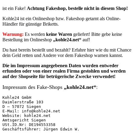
ist ein Fake!
Achtung Fakeshop, bestelle nicht in diesem Shop!
Kohle24 ist ein Onlineshop bzw. Fakeshop getarnt als Online-
Händler für günstige Briketts.
Warnung:
Es werden
keine Waren
geliefert! Bitte gebe keine
Bestellung im Onlineshop
„kohle24.net“
auf!
Du hast bereits bestellt und bezahlt? Erfahre hier wie du mit Chance
dein Geld retten und Andere vor dem Fakeshop warnen kannst.
Die im Impressum angegebenen
Daten
wurden entweder
erfunden oder von einer realen Firma
gestohlen und
werden
auf der Shopseite für betrügerische Zwecke verwendet!
Impressum des Fake-Shops
„kohle24.net“
:
Kohle24 GmbH

Daimlerstraße 103

D – 57072 Siegen

E-Mail: info@kohle24.net

Website: kohle24.net

Amtsgericht Siegen

USt.ID.Nr: DE194553358

Geschäftsführer: Jürgen Edwin W.