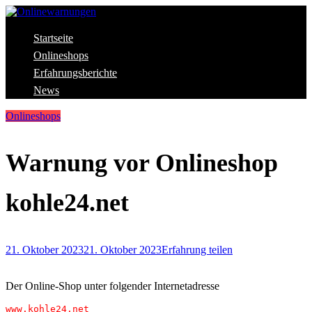
Skip
to
content
Aktuelle Warnungen vor Gefahren im Internet
Startseite
Onlinewarnungen
Onlineshops
Erfahrungsberichte
News
Onlineshops
Warnung vor Onlineshop
kohle24.net
21. Oktober 2023
21. Oktober 2023
Erfahrung teilen
Der Online-Shop unter folgender Internetadresse
www.kohle24.net