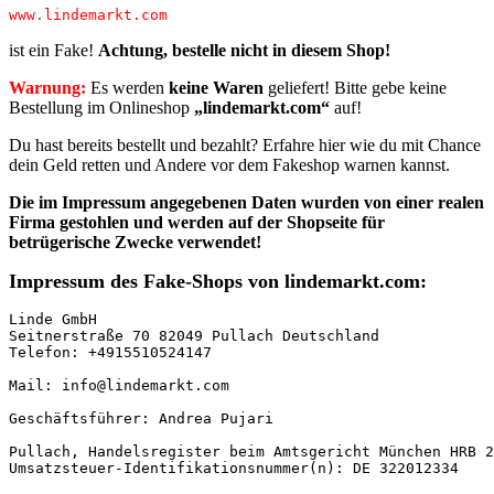
ist ein Fake!
Achtung, bestelle nicht in diesem Shop!
Warnung:
Es werden
keine Waren
geliefert! Bitte gebe keine
Bestellung im Onlineshop
„lindemarkt.com“
auf!
Du hast bereits bestellt und bezahlt? Erfahre hier wie du mit Chance
dein Geld retten und Andere vor dem Fakeshop warnen kannst.
Die im Impressum angegebenen Daten
wurden von einer realen
Firma
gestohlen
und werden auf der Shopseite für
betrügerische Zwecke verwendet!
Impressum des Fake-Shops von lindemarkt.com:
Linde GmbH

Seitnerstraße 70 82049 Pullach Deutschland

Telefon: +4915510524147

Mail: info@lindemarkt.com

Geschäftsführer: Andrea Pujari

Pullach, Handelsregister beim Amtsgericht München HRB 2
Umsatzsteuer-Identifikationsnummer(n): DE 322012334
