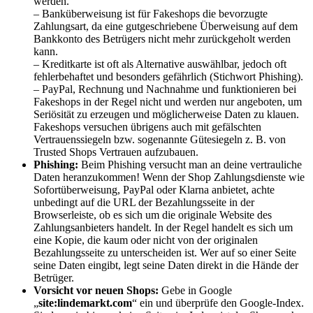
werden.
– Banküberweisung ist für Fakeshops die bevorzugte
Zahlungsart, da eine gutgeschriebene Überweisung auf dem
Bankkonto des Betrügers nicht mehr zurückgeholt werden
kann.
– Kreditkarte ist oft als Alternative auswählbar, jedoch oft
fehlerbehaftet und besonders gefährlich (Stichwort Phishing).
– PayPal, Rechnung und Nachnahme und funktionieren bei
Fakeshops in der Regel nicht und werden nur angeboten, um
Seriösität zu erzeugen und möglicherweise Daten zu klauen.
Fakeshops versuchen übrigens auch mit gefälschten
Vertrauenssiegeln bzw. sogenannte Gütesiegeln z. B. von
Trusted Shops Vertrauen aufzubauen.
Phishing:
Beim Phishing versucht man an deine vertrauliche
Daten heranzukommen
!
Wenn der Shop Zahlungsdienste wie
Sofortüberweisung, PayPal oder Klarna anbietet, achte
unbedingt auf die URL der Bezahlungsseite in der
Browserleiste, ob es sich um die originale Website des
Zahlungsanbieters handelt. In der Regel handelt es sich um
eine Kopie, die kaum oder nicht von der originalen
Bezahlungsseite zu unterscheiden ist. Wer auf so einer Seite
seine Daten eingibt, legt seine Daten direkt in die Hände der
Betrüger.
Vorsicht vor neuen Shops:
Gebe in Google
„
site:lindemarkt.com
“ ein und überprüfe den Google-Index.