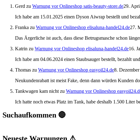
Gerd
zu
Warnung vor Onlineshop satis-beauty-store.de
29. Apri
Ich habe am 15.01.2025 einen Dyson Aiwrap bestellt und bezah
Franka
zu
Warnung vor Onlineshop elisaluna-handel24.de
27. 
Das Ärgerliche ist auch, dass diese Betrugsmasche schon länger
Katrin
zu
Warnung vor Onlineshop elisaluna-handel24.de
16. J
Ich habe am 04.06.2024 einen Staubsauger bestellt, bezahlt u
Thomas
zu
Warnung vor Onlineshop easyoil24.de
8. Dezember
Neukundenrabatt ist meist Fake, denn dann würden Kunden do
Tankwagen kam nicht
zu
Warnung vor Onlineshop easyoil24.d
Ich hatte noch etwas Platz im Tank, habe deshalb 1.500 Liter 
Suchaufkommen 🔴
Neueste Warnungen ⚠️