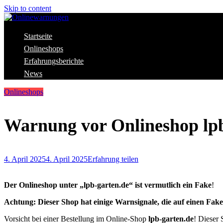
Skip to content
Aktuelle Warnungen vor Gefahren im Internet
Startseite
Onlinewarnungen
Onlineshops
Erfahrungsberichte
News
Onlineshops
Warnung vor Onlineshop lpb
4. April 2025
4. April 2025
Erfahrung teilen
Der Onlineshop unter „lpb-garten.de“ ist vermutlich ein Fake
!
Achtung: Dieser Shop hat einige Warnsignale, die auf einen Fak
Vorsicht bei einer Bestellung im Online-Shop
lpb-garten.de
! Dieser 