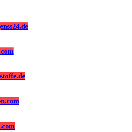
enss24.de
z.com
toffe.de
en.com
k.com