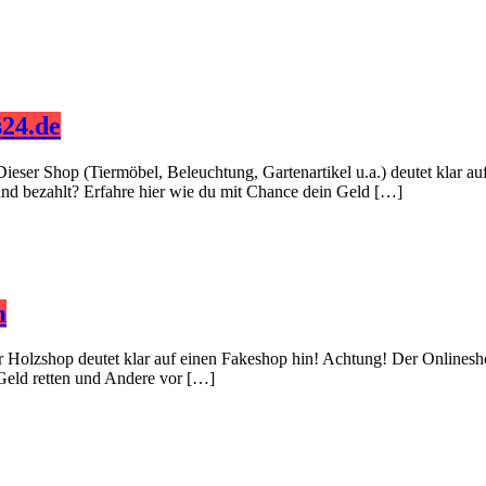
24.de
Dieser Shop (Tiermöbel, Beleuchtung, Gartenartikel u.a.) deutet klar 
 und bezahlt? Erfahre hier wie du mit Chance dein Geld […]
m
er Holzshop deutet klar auf einen Fakeshop hin! Achtung! Der Onlinesh
 Geld retten und Andere vor […]