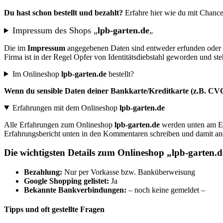
Du hast schon bestellt und bezahlt?
Erfahre hier wie du mit Chanc
Impressum des Shops „
lpb-garten.de
„
Die im
Impressum
angegebenen Daten sind entweder erfunden oder w
Firma ist in der Regel Opfer von Identitätsdiebstahl geworden und s
Im Onlineshop
lpb-garten.de
bestellt?
Wenn du sensible Daten deiner Bankkarte/Kreditkarte (z.B. CVC) 
Erfahrungen mit dem Onlineshop
lpb-garten.de
Alle Erfahrungen zum Onlineshop
lpb-garten.de
werden unten am En
Erfahrungsbericht unten in den Kommentaren schreiben und damit a
Die wichtigsten Details zum Onlineshop „
lpb-garten.d
B
ezahlung:
Nur per Vorkasse bzw. Banküberweisung
Google Shopping gelistet:
Ja
Bekannte Bankverbindungen:
– noch keine gemeldet –
Tipps und oft gestellte Fragen