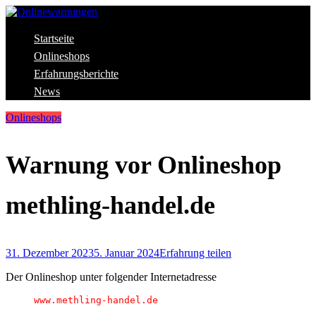
Skip
to
content
Aktuelle Warnungen vor Gefahren im Internet
Startseite
Onlinewarnungen
Onlineshops
Erfahrungsberichte
News
Onlineshops
Warnung vor Onlineshop
methling-handel.de
31. Dezember 2023
5. Januar 2024
Erfahrung teilen
Der Onlineshop unter folgender Internetadresse
www.methling-handel.de