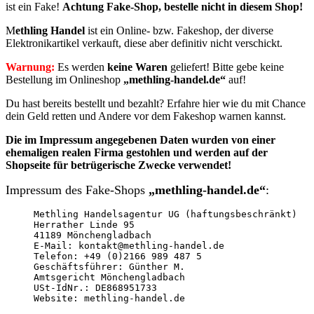
ist ein Fake!
Achtung Fake-Shop, bestelle nicht in diesem Shop!
M
ethling Handel
ist ein Online- bzw. Fakeshop, der diverse
Elektronikartikel verkauft, diese aber definitiv nicht verschickt.
Warnung:
Es werden
keine Waren
geliefert! Bitte gebe keine
Bestellung im Onlineshop
„methling-handel.de“
auf!
Du hast bereits bestellt und bezahlt? Erfahre hier wie du mit Chance
dein Geld retten und Andere vor dem Fakeshop warnen kannst.
Die im Impressum angegebenen Daten wurden von einer
ehemaligen realen Firma gestohlen und werden auf der
Shopseite für betrügerische Zwecke verwendet!
Impressum des Fake-Shops
„methling-handel.de“
:
Methling Handelsagentur UG (haftungsbeschränkt)

Herrather Linde 95

41189 Mönchengladbach

E-Mail: kontakt@methling-handel.de

Telefon: +49 (0)2166 989 487 5

Geschäftsführer: Günther M.

Amtsgericht Mönchengladbach

USt-IdNr.: DE868951733

Website: methling-handel.de