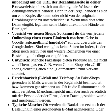
unbedingt auf die URL der Bezahlungsseite in deiner
Browserleiste
, ob es sich um die originale Webseite des
Zahlungsanbieters handelt. Denn in der Regel handelt es sich
um eine Kopie, die kaum oder nicht von der originalen
Bezahlungsseite zu unterscheiden ist. Wenn man dort seine
Daten eingibt, legt man seine Daten direkt in die Hände der
Betrüger!
Vorsicht vor neuen Shops:
So kannst du dir von jedem
Onlineshop einen ersten Eindruck machen:
Gebe in
Google „
site:methling-handel.de
“ ein und überprüfe den
Google-Index. Sind wenig bis keine Seiten im Index, ist der
Shop noch relativ neu und weitere Recherchen vor einer
Bestellung unbedingt zu empfehlen.
Untypisch:
Manche Fakeshops bieten Produkte an, die nicht
zum Thema passen. Z. B. wenn Garten-Shops ein „Grill“
aber gleichzeitig auch eine „Bettmatratze“ zum Verkauf
anbietet.
Erreichbarkeit (E-Mail und Telefon):
An Fake-Shops
gesendete E-Mails werden in der Regel nicht beantwortet
bzw. kommen gar nicht erst an. Oft ist die Rufnummer auch
nicht vergeben. Manchmal spricht man aber auch persönlich
mit der Person oder der Firma, deren Daten gestohlen wurde
und missbraucht werden.
Typische Masche:
Oft werden die Bankdaten erst nach der
Bestellung in einer gesonderten E-Mail nachgereicht. Oder