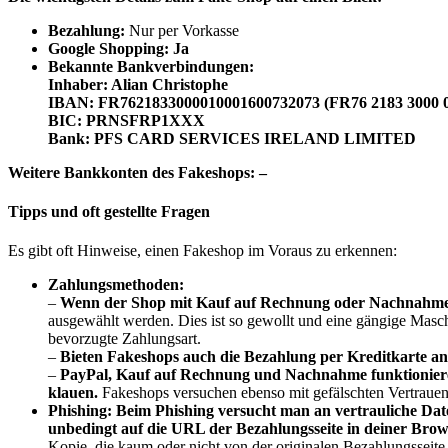
B
ezahlung:
Nur per Vorkasse
Google Shopping: Ja
Bekannte Bankverbindungen:
Inhaber: Alian Christophe
IBAN: FR7621833000010001600732073 (FR76 2183 3000 0
BIC: PRNSFRP1XXX
Bank: PFS CARD SERVICES IRELAND LIMITED
Weitere Bankkonten des Fakeshops: –
Tipps und oft gestellte Fragen
Es gibt oft Hinweise, einen Fakeshop im Voraus zu erkennen:
Zahlungsmethoden:
–
Wenn der Shop mit Kauf auf Rechnung oder Nachnahme wi
ausgewählt werden. Dies ist so gewollt und eine gängige Masche
bevorzugte Zahlungsart.
–
Bieten Fakeshops auch die Bezahlung per Kreditkarte an,
–
PayPal, Kauf auf Rechnung und Nachnahme funktionieren
klauen.
Fakeshops versuchen ebenso mit gefälschten Vertrauen
Phishing:
Beim Phishing versucht man an vertrauliche D
unbedingt auf die URL der Bezahlungsseite in deiner Brows
Kopie, die kaum oder nicht von der originalen Bezahlungsseite 