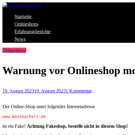
Skip
to
content
Aktuelle Warnungen vor Gefahren im Internet
Startseite
Onlinewarnungen
Onlineshops
Erfahrungsberichte
News
Onlineshops
Warnung vor Onlineshop mo
19. August 2023
19. August 2023
1 Kommentar
Der Online-Shop unter folgender Internetadresse
www.moosbachers.de
ist ein Fake!
Achtung Fakeshop, bestelle nicht in diesem Shop!