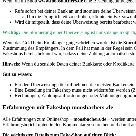
Wenn du im Shop
www.moosbachers.de
eine Bestellung aufgegebe
Rufe sofort bei deiner Bank an und storniere deine Überweisu
Um die Dringlichkeit zu erhöhen, könnte ein Fax sowohl
Wird dir mitgeteilt, dass deine Überweisung bereits bearbeitet 
Wichtig:
D
ie Stornierung einer Überweisung ist nur solange möglic
Wenn
das Geld beim Empfänger gutgeschrieben wurde, ist die
Storn
Zustimmung des Empfängers. In dem Fall hat man in der Regel sein 
Fakeshops bereits bekannt war, sodass deine Zahlung automatisch sto
Hinweis:
Wenn du sensible Daten deiner Bankkarte oder Kreditkarte i
Gut zu wissen:
Für den Überweisungsrückruf nehmen die meisten Banken eine
Eine Bestellung im Fakeshop muss nicht widerrufen werden (Zu
Rechnungen, Zahlungsaufforderungen oder Mahnungen ignorier
Erfahrungen mit Fakeshop moosbachers .de
Alle Erfahrungen zum Onlineshop
– moosbachers.de –
werden unten
Erfahrungsbericht unten in den Kommentaren schreiben und damit a
Die wichtigsten Details zum Fake-Shop auf einen Blick: