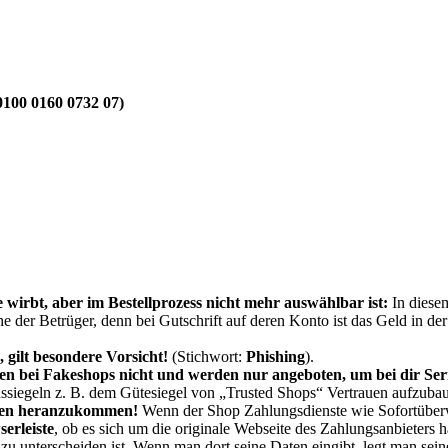
100 0160 0732 07)
rbt, aber im Bestellprozess nicht mehr auswählbar ist:
In diese
 der Betrüger, denn bei Gutschrift auf deren Konto ist das Geld in de
 gilt besondere Vorsicht!
(Stichwort:
Phishing
).
 bei Fakeshops nicht und werden nur angeboten, um bei dir Serio
ssiegeln z. B. dem Gütesiegel von „Trusted Shops“ Vertrauen aufzuba
aten heranzukommen
!
Wenn der Shop Zahlungsdienste wie Sofortüberw
erleiste
, ob es sich um die originale Webseite des Zahlungsanbieters h
zu unterscheiden ist. Wenn man dort seine Daten eingibt, legt man sein