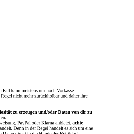
m Fall kann meistens nur noch Vorkasse
r Regel nicht mehr zurückholbar und daher ihre
sität zu erzeugen und/oder Daten von dir zu
uen.
eisung, PayPal oder Klarna anbietet,
achte
andelt. Denn in der Regel handelt es sich um eine
e Daten direkt in die Hände der Betrüger!