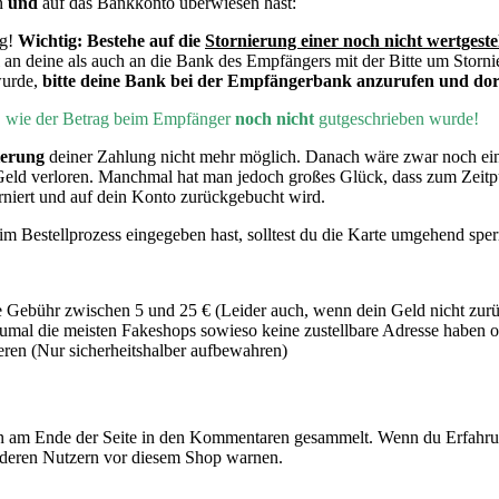
n
und
auf das Bankkonto überwiesen hast:
ng!
Wichtig:
Bestehe auf die
Stornierung einer noch nicht wertgeste
 an deine als auch an die Bank des Empfängers mit der Bitte um Storni
wurde,
bitte deine Bank bei der Empfängerbank anzurufen und dort
h, wie der Betrag beim Empfänger
noch nicht
gutgeschrieben wurde!
ierung
deiner Zahlung nicht mehr möglich. Danach wäre zwar noch e
Geld verloren. Manchmal hat man jedoch großes Glück, dass zum Zeit
rniert und auf dein Konto zurückgebucht wird.
m Bestellprozess eingegeben hast, solltest du die Karte umgehend sper
 Gebühr zwischen 5 und 25 € (Leider auch, wenn dein Geld nicht zur
mal die meisten Fakeshops sowieso keine zustellbare Adresse haben od
en (Nur sicherheitshalber aufbewahren)
 am Ende der Seite in den Kommentaren gesammelt. Wenn du Erfahrun
nderen Nutzern vor diesem Shop warnen.