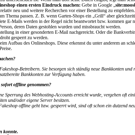
ineshop einen ersten Eindruck machen:
Gebe in Google „
site:moos
 relativ neu und weitere Recherchen vor einer Bestellung zu empfehlen.
m Thema passen. Z. B. wenn Garten-Shops ein „Grill“ aber gleichzeiti
e E-Mails werden in der Regel nicht beantwortet bzw. kommen gar nic
 Person, deren Daten gestohlen wurden und missbraucht werden.
tellung in einer gesonderten E-Mail nachgereicht. Oder die Bankverbin
droht gesperrt zu werden.
eim Aufbau des Onlineshops. Diese erkennst du unter anderem an schlec
Preise.
machen?
 Fakeshop-Betreibern. Sie besorgen sich ständig neue Bankkonten und 
nsatzbereite Bankkonten zur Verfügung haben.
sofort offline genommen?
ine Sperrung des Webhosting-Accounts erreicht wurde, vergehen oft ein
ten und/oder eigene Server besitzen.
akeshop offline geht bzw. gesperrt wird, sind oft schon ein dutzend n
n konnte.