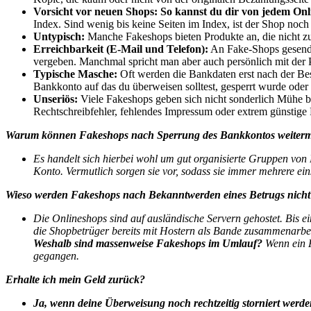
Vorsicht vor neuen Shops:
So kannst du dir von jedem Onl
Index. Sind wenig bis keine Seiten im Index, ist der Shop noch
Untypisch:
Manche Fakeshops bieten Produkte an, die nicht zu
Erreichbarkeit (E-Mail und Telefon):
An Fake-Shops gesendet
vergeben. Manchmal spricht man aber auch persönlich mit der
Typische Masche:
Oft werden die Bankdaten erst nach der Bes
Bankkonto auf das du überweisen solltest, gesperrt wurde oder 
Unseriös:
Viele Fakeshops geben sich nicht sonderlich Mühe b
Rechtschreibfehler, fehlendes Impressum oder extrem günstige 
Warum können Fakeshops nach Sperrung des Bankkontos weiter
Es handelt sich hierbei wohl um gut organisierte Gruppen von
Konto. Vermutlich sorgen sie vor, sodass sie immer mehrere ei
Wieso werden Fakeshops nach Bekanntwerden eines Betrugs nicht 
Die Onlineshops sind auf ausländische Servern gehostet. Bis e
die Shopbetrüger bereits mit Hostern als Bande zusammenarbei
Weshalb sind massenweise Fakeshops im Umlauf?
Wenn ein F
gegangen.
Erhalte ich mein Geld zurück?
Ja, wenn deine Überweisung noch rechtzeitig storniert werde