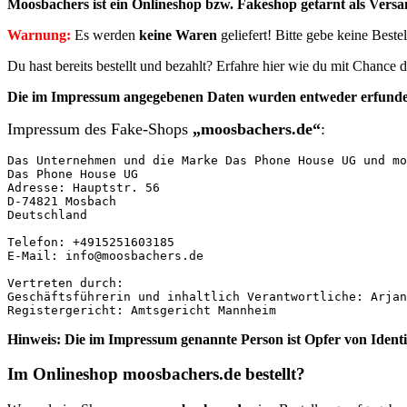
Moosbachers ist ein Onlineshop bzw. Fakeshop getarnt als Versan
Warnung:
Es werden
keine Waren
geliefert! Bitte gebe keine Best
Du hast bereits bestellt und bezahlt? Erfahre hier wie du mit Chanc
Die im Impressum angegebenen
Daten
wurden entweder erfunde
Impressum des Fake-Shops
„moosbachers.de“
:
Das Unternehmen und die Marke Das Phone House UG und mo
Das Phone House UG

Adresse: Hauptstr. 56

D-74821 Mosbach

Deutschland

Telefon: +4915251603185

E-Mail: info@moosbachers.de

Vertreten durch:

Geschäftsführerin und inhaltlich Verantwortliche: Arjan
Registergericht: Amtsgericht Mannheim
Hinweis: Die im Impressum genannte Person ist Opfer von Ident
Im Onlineshop moosbachers.de bestellt?