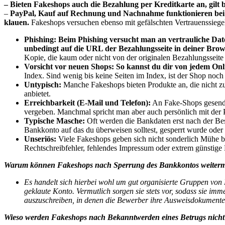
– Bieten Fakeshops auch die Bezahlung per Kreditkarte an, gilt 
–
PayPal, Kauf auf Rechnung und Nachnahme funktionieren bei F
klauen.
Fakeshops versuchen ebenso mit gefälschten Vertrauenssiege
Phishing:
Beim Phishing versucht man an vertrauliche D
unbedingt auf die URL der Bezahlungsseite in deiner Brows
Kopie, die kaum oder nicht von der originalen Bezahlungsseite 
Vorsicht vor neuen Shops:
So kannst du dir von jedem Onl
Index. Sind wenig bis keine Seiten im Index, ist der Shop noch
Untypisch:
Manche Fakeshops bieten Produkte an, die nicht z
anbietet.
Erreichbarkeit (E-Mail und Telefon):
An Fake-Shops gesendet
vergeben. Manchmal spricht man aber auch persönlich mit der 
Typische Masche:
Oft werden die Bankdaten erst nach der Bes
Bankkonto auf das du überweisen solltest, gesperrt wurde oder 
Unseriös:
Viele Fakeshops geben sich nicht sonderlich Mühe b
Rechtschreibfehler, fehlendes Impressum oder extrem günstige 
Warum können Fakeshops nach Sperrung des Bankkontos weiter
Es handelt sich hierbei wohl um gut organisierte Gruppen von
geklaute Konto. Vermutlich sorgen sie stets vor, sodass sie i
auszuschreiben, in denen die Bewerber ihre Ausweisdokumente
Wieso werden Fakeshops nach Bekanntwerden eines Betrugs nicht 