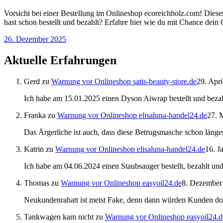
Vorsicht bei einer Bestellung im Onlineshop ecoreichholz.com! Dies
hast schon bestellt und bezahlt? Erfahre hier wie du mit Chance dein
26. Dezember 2025
Aktuelle Erfahrungen
Gerd
zu
Warnung vor Onlineshop satis-beauty-store.de
29. Apri
Ich habe am 15.01.2025 einen Dyson Aiwrap bestellt und bezah
Franka
zu
Warnung vor Onlineshop elisaluna-handel24.de
27. 
Das Ärgerliche ist auch, dass diese Betrugsmasche schon länger
Katrin
zu
Warnung vor Onlineshop elisaluna-handel24.de
16. J
Ich habe am 04.06.2024 einen Staubsauger bestellt, bezahlt u
Thomas
zu
Warnung vor Onlineshop easyoil24.de
8. Dezember
Neukundenrabatt ist meist Fake, denn dann würden Kunden do
Tankwagen kam nicht
zu
Warnung vor Onlineshop easyoil24.d