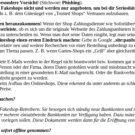
besondere Vorsicht!
(Stichwort:
Phishing
).
akeshops nicht und werden nur angeboten, um bei dir Seriosität
ln z. B. dem Gütesiegel von „Trusted Shops“ Vertrauen aufzubauen.
aten heranzukommen
!
Wenn der Shop Zahlungsdienste wie Sofortüberw
erleiste
, ob es sich um die originale Webseite des Zahlungsanbieters h
zu unterscheiden ist. Wenn man dort seine Daten eingibt, legt man sein
ineshop einen ersten Eindruck machen:
Gebe in Google „
site:panb
 relativ neu und weitere Recherchen vor einer Bestellung unbedingt zu
um Thema passen. Z. B. wenn Garten-Shops ein „Grill“ aber gleichzei
e E-Mails werden in der Regel nicht beantwortet bzw. kommen gar nic
Person oder der Firma, deren Daten gestohlen wurde und missbraucht 
tellung in einer gesonderten E-Mail nachgereicht. Oder die Bankverbin
droht gesperrt zu werden.
eim Aufbau des Onlineshops. Diese erkennst du unter anderem an schlec
Preise.
machen?
 Fakeshop-Betreibern. Sie besorgen sich ständig neue Bankkonten und 
mmer mehrere einsatzbereite Bankkonten zur Verfügung haben. Dazu nutze
 vorlegen sollen. Diese Dokumente werden dann für die Eröffnung vo
sofort offline genommen?