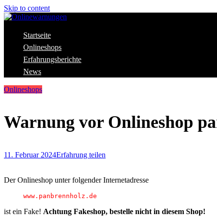
Skip to content
Aktuelle Warnungen vor Gefahren im Internet
Startseite
Onlinewarnungen
Onlineshops
Erfahrungsberichte
News
Onlineshops
Warnung vor Onlineshop pa
11. Februar 2024
Erfahrung teilen
Der Onlineshop unter folgender Internetadresse
www.panbrennholz.de
ist ein Fake!
Achtung Fakeshop, bestelle nicht in diesem Shop!