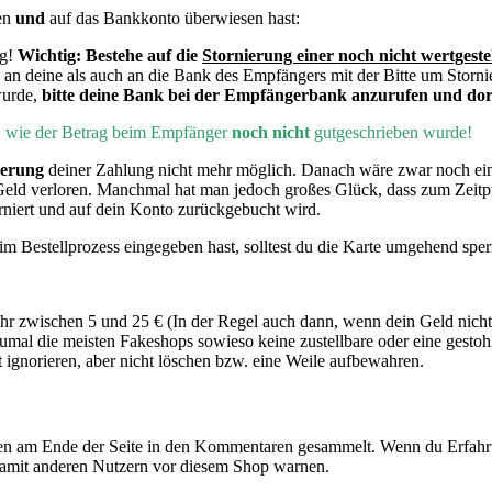
en
und
auf das Bankkonto überwiesen hast:
ng!
Wichtig:
Bestehe auf die
Stornierung einer noch nicht wertgeste
 an deine als auch an die Bank des Empfängers mit der Bitte um Storni
wurde,
bitte deine Bank bei der Empfängerbank anzurufen und dort
h, wie der Betrag beim Empfänger
noch nicht
gutgeschrieben wurde!
ierung
deiner Zahlung nicht mehr möglich. Danach wäre zwar noch e
Geld verloren. Manchmal hat man jedoch großes Glück, dass zum Zeit
rniert und auf dein Konto zurückgebucht wird.
m Bestellprozess eingegeben hast, solltest du die Karte umgehend sper
 zwischen 5 und 25 € (In der Regel auch dann, wenn dein Geld nicht
mal die meisten Fakeshops sowieso keine zustellbare oder eine gesto
gnorieren, aber nicht löschen bzw. eine Weile aufbewahren.
n am Ende der Seite in den Kommentaren gesammelt. Wenn du Erfahru
damit anderen Nutzern vor diesem Shop warnen.