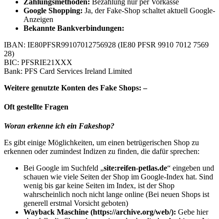
Zahlungsmethoden:
Bezahlung nur per Vorkasse
Google Shopping:
Ja, der Fake-Shop schaltet aktuell Google-
Anzeigen
Bekannte Bankverbindungen:
IBAN: IE80PFSR99107012756928 (IE80 PFSR 9910 7012 7569
28)
BIC: PFSRIE21XXX
Bank: PFS Card Services Ireland Limited
Weitere genutzte Konten des Fake Shops: –
Oft gestellte Fragen
Woran erkenne ich ein Fakeshop?
Es gibt einige Möglichkeiten, um einen betrügerischen Shop zu
erkennen oder zumindest Indizen zu finden, die dafür sprechen:
Bei Google im Suchfeld „
site:reifen-petlas.de
“ eingeben und
schauen wie viele Seiten der Shop im Google-Index hat. Sind
wenig bis gar keine Seiten im Index, ist der Shop
wahrscheinlich noch nicht lange online (Bei neuen Shops ist
generell erstmal Vorsicht geboten)
Wayback Maschine (https://archive.org/web/):
Gebe hier