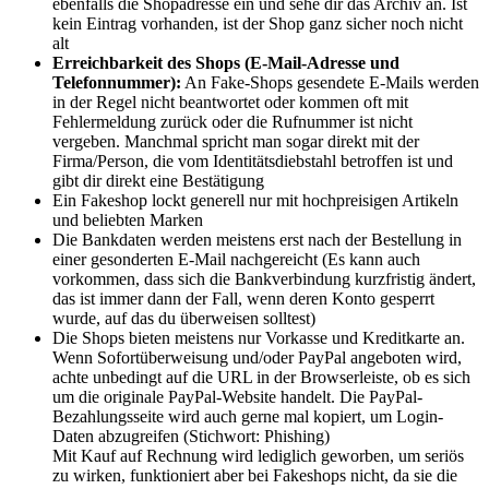
ebenfalls die Shopadresse ein und sehe dir das Archiv an. Ist
kein Eintrag vorhanden, ist der Shop ganz sicher noch nicht
alt
Erreichbarkeit des Shops (E-Mail-Adresse und
Telefonnummer):
An Fake-Shops gesendete E-Mails werden
in der Regel nicht beantwortet oder kommen oft mit
Fehlermeldung zurück oder die Rufnummer ist nicht
vergeben. Manchmal spricht man sogar direkt mit der
Firma/Person, die vom Identitätsdiebstahl betroffen ist und
gibt dir direkt eine Bestätigung
Ein Fakeshop lockt generell nur mit hochpreisigen Artikeln
und beliebten Marken
Die Bankdaten werden meistens erst nach der Bestellung in
einer gesonderten E-Mail nachgereicht (Es kann auch
vorkommen, dass sich die Bankverbindung kurzfristig ändert,
das ist immer dann der Fall, wenn deren Konto gesperrt
wurde, auf das du überweisen solltest)
Die Shops bieten meistens nur Vorkasse und Kreditkarte an.
Wenn Sofortüberweisung und/oder PayPal angeboten wird,
achte unbedingt auf die URL in der Browserleiste, ob es sich
um die originale PayPal-Website handelt. Die PayPal-
Bezahlungsseite wird auch gerne mal kopiert, um Login-
Daten abzugreifen (Stichwort: Phishing)
Mit Kauf auf Rechnung wird lediglich geworben, um seriös
zu wirken, funktioniert aber bei Fakeshops nicht, da sie die