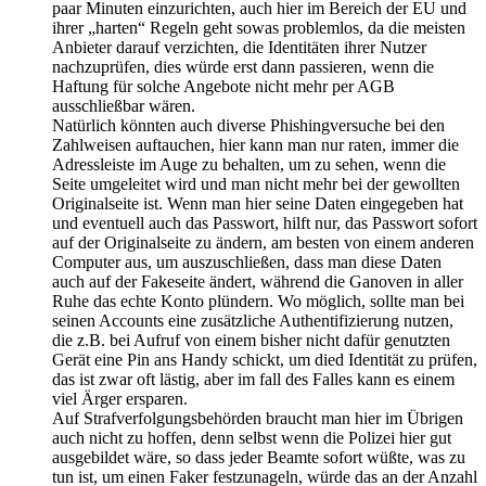
paar Minuten einzurichten, auch hier im Bereich der EU und
ihrer „harten“ Regeln geht sowas problemlos, da die meisten
Anbieter darauf verzichten, die Identitäten ihrer Nutzer
nachzuprüfen, dies würde erst dann passieren, wenn die
Haftung für solche Angebote nicht mehr per AGB
ausschließbar wären.
Natürlich könnten auch diverse Phishingversuche bei den
Zahlweisen auftauchen, hier kann man nur raten, immer die
Adressleiste im Auge zu behalten, um zu sehen, wenn die
Seite umgeleitet wird und man nicht mehr bei der gewollten
Originalseite ist. Wenn man hier seine Daten eingegeben hat
und eventuell auch das Passwort, hilft nur, das Passwort sofort
auf der Originalseite zu ändern, am besten von einem anderen
Computer aus, um auszuschließen, dass man diese Daten
auch auf der Fakeseite ändert, während die Ganoven in aller
Ruhe das echte Konto plündern. Wo möglich, sollte man bei
seinen Accounts eine zusätzliche Authentifizierung nutzen,
die z.B. bei Aufruf von einem bisher nicht dafür genutzten
Gerät eine Pin ans Handy schickt, um died Identität zu prüfen,
das ist zwar oft lästig, aber im fall des Falles kann es einem
viel Ärger ersparen.
Auf Strafverfolgungsbehörden braucht man hier im Übrigen
auch nicht zu hoffen, denn selbst wenn die Polizei hier gut
ausgebildet wäre, so dass jeder Beamte sofort wüßte, was zu
tun ist, um einen Faker festzunageln, würde das an der Anzahl