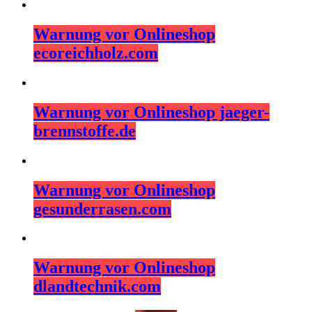
Warnung vor Onlineshop
ecoreichholz.com
Warnung vor Onlineshop jaeger-
brennstoffe.de
Warnung vor Onlineshop
gesunderrasen.com
Warnung vor Onlineshop
dlandtechnik.com