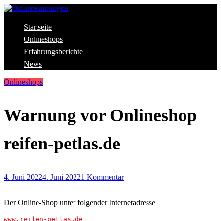
Skip
to
content
Aktuelle Warnungen vor Gefahren im Internet
Startseite
Onlinewarnungen
Onlineshops
Erfahrungsberichte
News
Onlineshops
Warnung vor Onlineshop
reifen-petlas.de
4. Juni 2022
4. Juni 2022
1 Kommentar
Der Online-Shop unter folgender Internetadresse
www.reifen-petlas.de