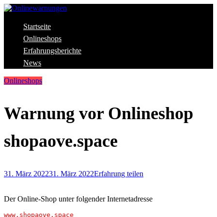
Skip
to
content
Aktuelle Warnungen vor Gefahren im Internet
Startseite
Onlinewarnungen
Onlineshops
Erfahrungsberichte
News
Onlineshops
Warnung vor Onlineshop
shopaove.space
31. März 2022
31. März 2022
Erfahrung teilen
Der Online-Shop unter folgender Internetadresse
www.shopaove.space