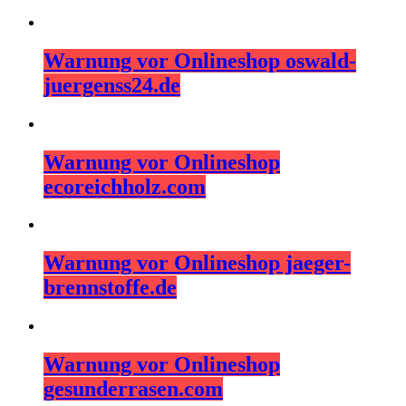
Warnung vor Onlineshop oswald-
juergenss24.de
Warnung vor Onlineshop
ecoreichholz.com
Warnung vor Onlineshop jaeger-
brennstoffe.de
Warnung vor Onlineshop
gesunderrasen.com