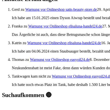
Gerd
zu
Warnung vor Onlineshop satis-beauty-store.de
29. Apri
Ich habe am 15.01.2025 einen Dyson Aiwrap bestellt und bezah
Franka
zu
Warnung vor Onlineshop elisaluna-handel24.de
27. 
Das Ärgerliche ist auch, dass diese Betrugsmasche schon länger
Katrin
zu
Warnung vor Onlineshop elisaluna-handel24.de
16. J
Ich habe am 04.06.2024 einen Staubsauger bestellt, bezahlt u
Thomas
zu
Warnung vor Onlineshop easyoil24.de
8. Dezember
Neukundenrabatt ist meist Fake, denn dann würden Kunden do
Tankwagen kam nicht
zu
Warnung vor Onlineshop easyoil24.d
Ich hatte noch etwas Platz im Tank, habe deshalb 1.500 Liter 
Suchaufkommen 🔴