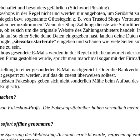
lerbehaftet und besonders gefährlich (Stichwort Phishing).
shops in der Regel nicht und werden nur angeboten, um Seriösität zu
siegeln bzw. sogenannte Gütesiegeln z. B. von Trusted Shops Vertraue
 Daten heranzukommen
!
Wenn der Shop Zahlungsdienste wie Sofortüberw
, ob es sich um die originale Website des Zahlungsanbieters handelt. In
du auf so einer Seite deine Daten eingegeben hast, landen deine Daten d
oogle „
site:solar-starter.de
“ eingeben und schauen wie viele Seiten si
ne zu sein.
ops gesendete E-Mails werden in der Regel nicht beantwortet oder 
n Firma gestohlen wurde, spricht man manchmal sogar mit der Firma/Pe
ellung in einer gesonderten E-Mail nachgereicht. Oder die Bankverbindu
gesperrt zu werden, auf das du zuerst überweisen solltest.
meisten Fakeshops geben sich nicht sonderlich Mühe beim Aufbau des Sh
 Englisch).
machen?
von Fakeshop-Profis. Die Fakeshop-Betreiber haben vermutlich mehrere
sofort offline genommen?
ine Sperrung des Webhosting-Accounts erreicht wurde, vergehen oft ei