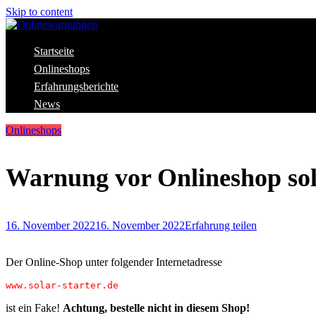
Skip to content
Aktuelle Warnungen vor Gefahren im Internet
Startseite
Onlinewarnungen
Onlineshops
Erfahrungsberichte
News
Onlineshops
Warnung vor Onlineshop sola
16. November 2022
16. November 2022
Erfahrung teilen
Der Online-Shop unter folgender Internetadresse
www.solar-starter.de
ist ein Fake!
Achtung, bestelle nicht in diesem Shop!