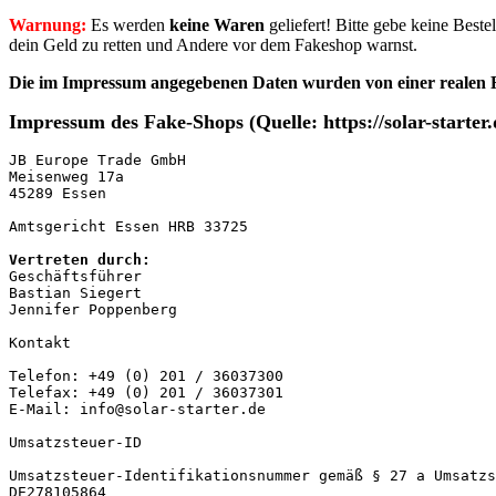
Warnung:
Es werden
keine Waren
geliefert! Bitte gebe keine Best
dein Geld zu retten und Andere vor dem Fakeshop warnst.
Die im Impressum angegebenen Daten
wurden von einer realen 
Impressum des Fake-Shops (Quelle: https://solar-starter
JB Europe Trade GmbH

Meisenweg 17a

45289 Essen

Amtsgericht Essen HRB 33725

Vertreten durch:
Geschäftsführer

Bastian Siegert

Jennifer Poppenberg

Kontakt

Telefon: +49 (0) 201 / 36037300

Telefax: +49 (0) 201 / 36037301

E-Mail: info@solar-starter.de

Umsatzsteuer-ID

Umsatzsteuer-Identifikationsnummer gemäß § 27 a Umsatzs
DE278105864
