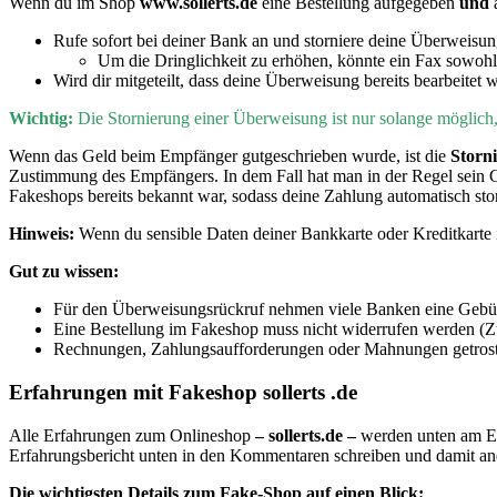
Wenn du im Shop
www.sollerts.de
eine Bestellung aufgegeben
und
Rufe sofort bei deiner Bank an und storniere deine Überweisu
Um die Dringlichkeit zu erhöhen, könnte ein Fax sowohl
Wird dir mitgeteilt, dass deine Überweisung bereits bearbeitet 
Wichtig:
D
ie Stornierung einer Überweisung ist nur solange möglic
Wenn
das Geld beim Empfänger gutgeschrieben wurde, ist die
Storn
Zustimmung des Empfängers. In dem Fall hat man in der Regel sein 
Fakeshops bereits bekannt war, sodass deine Zahlung automatisch sto
Hinweis:
Wenn du sensible Daten deiner Bankkarte oder Kreditkarte i
Gut zu wissen:
Für den Überweisungsrückruf nehmen viele Banken eine Gebühr
Eine Bestellung im Fakeshop muss nicht widerrufen werden (Zu
Rechnungen, Zahlungsaufforderungen oder Mahnungen getrost i
Erfahrungen mit Fakeshop sollerts .de
Alle Erfahrungen zum Onlineshop
– sollerts.de –
werden unten am En
Erfahrungsbericht unten in den Kommentaren schreiben und damit a
Die wichtigsten Details zum Fake-Shop auf einen Blick: