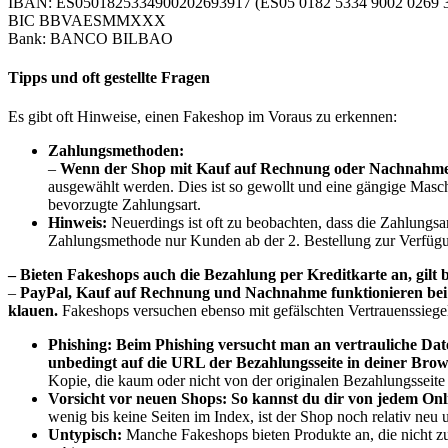
IBAN: ES0501825334900202693917 (ES05 0182 5334 9002 0269 
BIC BBVAESMMXXX
Bank: BANCO BILBAO
Tipps und oft gestellte Fragen
Es gibt oft Hinweise, einen Fakeshop im Voraus zu erkennen:
Zahlungsmethoden:
–
Wenn der Shop mit Kauf auf Rechnung oder Nachnahme wi
ausgewählt werden. Dies ist so gewollt und eine gängige Masch
bevorzugte Zahlungsart.
Hinweis:
Neuerdings ist oft zu beobachten, dass die Zahlungsa
Zahlungsmethode nur Kunden ab der 2. Bestellung zur Verfügun
– Bieten Fakeshops auch die Bezahlung per Kreditkarte an, gilt 
–
PayPal, Kauf auf Rechnung und Nachnahme funktionieren bei F
klauen.
Fakeshops versuchen ebenso mit gefälschten Vertrauenssiege
Phishing:
Beim Phishing versucht man an vertrauliche D
unbedingt auf die URL der Bezahlungsseite in deiner Brows
Kopie, die kaum oder nicht von der originalen Bezahlungsseite 
Vorsicht vor neuen Shops:
So kannst du dir von jedem Onl
wenig bis keine Seiten im Index, ist der Shop noch relativ neu
Untypisch:
Manche Fakeshops bieten Produkte an, die nicht z