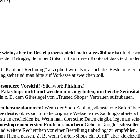
3917)
rbt, aber im Bestellprozess nicht mehr auswählbar ist:
In diese
e der Betrüger, denn bei Gutschrift auf deren Konto ist das Geld in de
rt „Kauf auf Rechnung“ akzeptiert wird. Kurz nach der Bestellung erhä
g steht und man bitte auf Vorkasse ausweichen soll.
besondere Vorsicht!
(Stichwort:
Phishing
).
akeshops nicht und werden nur angeboten, um bei dir Seriosität
ln z. B. dem Gütesiegel von „Trusted Shops“ Vertrauen aufzubauen.
aten heranzukommen
!
Wenn der Shop Zahlungsdienste wie Sofortüberw
erleiste
, ob es sich um die originale Webseite des Zahlungsanbieters h
zu unterscheiden ist. Wenn man dort seine Daten eingibt, legt man sein
ineshop einen ersten Eindruck machen:
Gebe in Google „
site:soller
 und weitere Recherchen vor einer Bestellung unbedingt zu empfehlen.
um Thema passen. Z. B. wenn Garten-Shops ein „Grill“ aber gleichzei