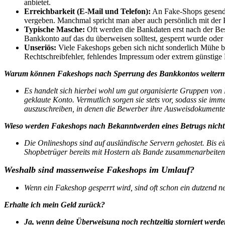
anbietet.
Erreichbarkeit (E-Mail und Telefon):
An Fake-Shops gesendet
vergeben. Manchmal spricht man aber auch persönlich mit der 
Typische Masche:
Oft werden die Bankdaten erst nach der Bes
Bankkonto auf das du überweisen solltest, gesperrt wurde oder 
Unseriös:
Viele Fakeshops geben sich nicht sonderlich Mühe b
Rechtschreibfehler, fehlendes Impressum oder extrem günstige 
Warum können Fakeshops nach Sperrung des Bankkontos weiter
Es handelt sich hierbei wohl um gut organisierte Gruppen von
geklaute Konto. Vermutlich sorgen sie stets vor, sodass sie i
auszuschreiben, in denen die Bewerber ihre Ausweisdokumente
Wieso werden Fakeshops nach Bekanntwerden eines Betrugs nicht 
Die Onlineshops sind auf ausländische Servern gehostet. Bis e
Shopbetrüger bereits mit Hostern als Bande zusammenarbeiten 
Weshalb sind massenweise Fakeshops im Umlauf?
Wenn ein Fakeshop gesperrt wird, sind oft schon ein dutzend n
Erhalte ich mein Geld zurück?
Ja, wenn deine Überweisung noch rechtzeitig storniert werd