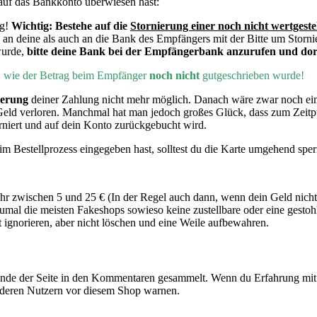
auf das Bankkonto überwiesen hast:
ng!
Wichtig:
Bestehe auf die
Stornierung einer noch nicht wertgeste
 an deine als auch an die Bank des Empfängers mit der Bitte um Storni
wurde,
bitte deine Bank bei der Empfängerbank anzurufen und dort
h, wie der Betrag beim Empfänger
noch nicht
gutgeschrieben wurde!
ierung
deiner Zahlung nicht mehr möglich. Danach wäre zwar noch e
Geld verloren. Manchmal hat man jedoch großes Glück, dass zum Zeit
rniert und auf dein Konto zurückgebucht wird.
m Bestellprozess eingegeben hast, solltest du die Karte umgehend sper
 zwischen 5 und 25 € (In der Regel auch dann, wenn dein Geld nicht
mal die meisten Fakeshops sowieso keine zustellbare oder eine gesto
gnorieren, aber nicht löschen und eine Weile aufbewahren.
de der Seite in den Kommentaren gesammelt. Wenn du Erfahrung mit 
nderen Nutzern vor diesem Shop warnen.