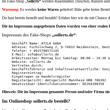
Im Fake-Shop „
Sollerts“
werden Rasenmäher, Duschen, Ranzen und v
Warnung:
Es werden
keine Waren
geliefert! Bitte gebe keine Best
Du hast bereits bestellt und bezahlt? Erfahre hier wie du mit Chanc
Die im Impressum angegebenen Daten wurden von einer realen F
Impressum des Fake-Shops
„sollerts.de“
:
Geschäft Name: ATILA GmbH

Adresse: Fuchslochweg 2, D-74933 Neidenstein, Deut
Telefon: + 4915798571145

E-Mail: info@sollerts.de

Arbeitszeiten: Montag bis Samstag: 08:00 – 19:30 U
Website: sollerts.de

Vertreten durch:

Geschäftsführerin und Inhaltsverantwortliche: Sonj
Registereintrag:

Eingetragen im Handelsregister

Registergericht: Amtsgericht Mannheim HRB 706392

Umsatzsteuer-Identifikationsnummer: DE264288358
Hinweis: Die im Impressum genannte Person und/oder Firma sin
Im Onlineshop sollerts.de bestellt?