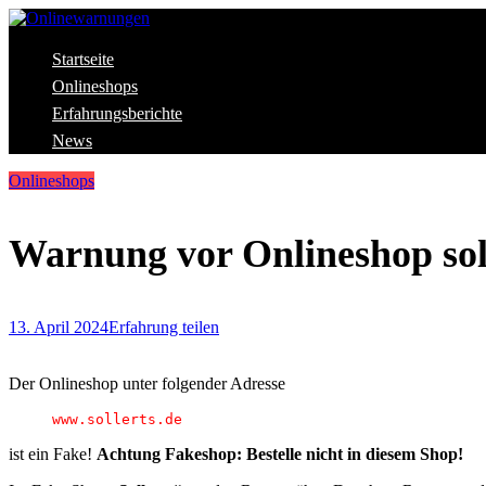
Skip
to
content
Aktuelle Warnungen vor Gefahren im Internet
Startseite
Onlinewarnungen
Onlineshops
Erfahrungsberichte
News
Onlineshops
Warnung vor Onlineshop sol
13. April 2024
Erfahrung teilen
Der Onlineshop unter folgender Adresse
www.sollerts.de
ist ein Fake!
Achtung Fakeshop: Bestelle nicht in diesem Shop!