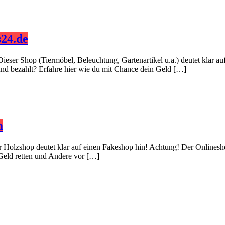
24.de
Dieser Shop (Tiermöbel, Beleuchtung, Gartenartikel u.a.) deutet klar 
 und bezahlt? Erfahre hier wie du mit Chance dein Geld […]
m
er Holzshop deutet klar auf einen Fakeshop hin! Achtung! Der Onlinesh
 Geld retten und Andere vor […]