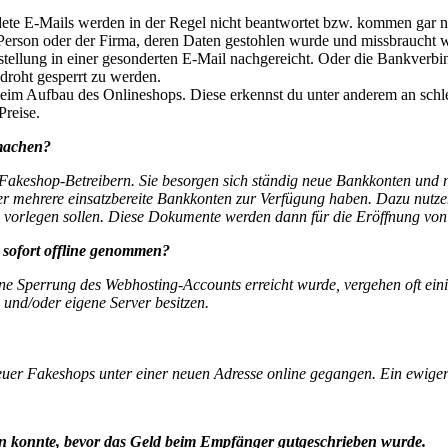
e E-Mails werden in der Regel nicht beantwortet bzw. kommen gar nic
Person oder der Firma, deren Daten gestohlen wurde und missbraucht 
tellung in einer gesonderten E-Mail nachgereicht. Oder die Bankverbin
droht gesperrt zu werden.
eim Aufbau des Onlineshops. Diese erkennst du unter anderem an schlec
Preise.
machen?
 Fakeshop-Betreibern. Sie besorgen sich ständig neue Bankkonten und 
mmer mehrere einsatzbereite Bankkonten zur Verfügung haben. Dazu nutze
 vorlegen sollen. Diese Dokumente werden dann für die Eröffnung vo
sofort offline genommen?
ine Sperrung des Webhosting-Accounts erreicht wurde, vergehen oft ein
und/oder eigene Server besitzen.
euer Fakeshops unter einer neuen Adresse online gegangen. Ein ewiger
en konnte, bevor das Geld beim Empfänger gutgeschrieben wurde.