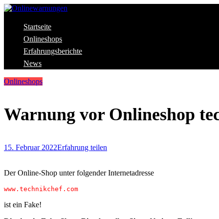
Skip
to
content
Aktuelle Warnungen vor Gefahren im Internet
Startseite
Onlinewarnungen
Onlineshops
Erfahrungsberichte
News
Onlineshops
Warnung vor Onlineshop te
15. Februar 2022
Erfahrung teilen
Der Online-Shop unter folgender Internetadresse
www.technikchef.com
ist ein Fake!