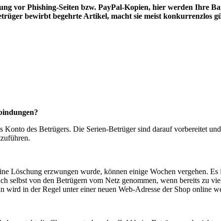
ung vor Phishing-Seiten bzw. PayPal-Kopien, hier werden Ihre Ba
rüger bewirbt begehrte Artikel, macht sie meist konkurrenzlos 
rbindungen?
as Konto des Betrügers. Die Serien-Betrüger sind darauf vorbereitet u
tzuführen.
 eine Löschung erzwungen wurde, können einige Wochen vergehen. Es is
uch selbst von den Betrügern vom Netz genommen, wenn bereits zu vi
n wird in der Regel unter einer neuen Web-Adresse der Shop online we