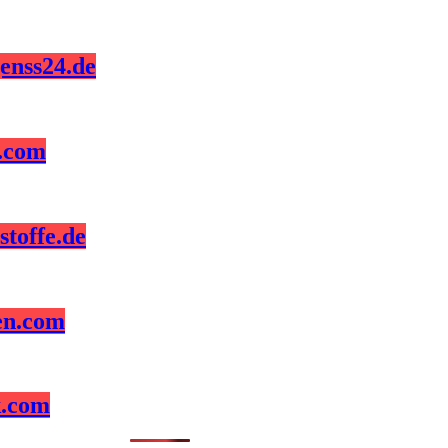
enss24.de
z.com
toffe.de
en.com
k.com