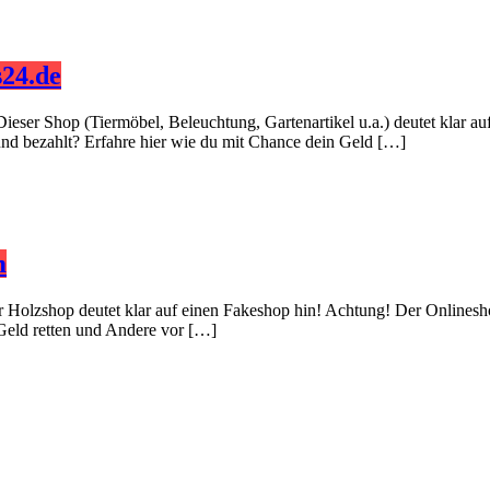
24.de
Dieser Shop (Tiermöbel, Beleuchtung, Gartenartikel u.a.) deutet klar 
 und bezahlt? Erfahre hier wie du mit Chance dein Geld […]
m
er Holzshop deutet klar auf einen Fakeshop hin! Achtung! Der Onlinesh
 Geld retten und Andere vor […]