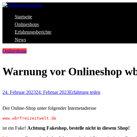
Skip
to
content
Aktuelle Warnungen vor Gefahren im Internet
Startseite
Onlinewarnungen
Onlineshops
Erfahrungsberichte
News
Onlineshops
Warnung vor Onlineshop wbr
24. Februar 2023
24. Februar 2023
Erfahrung teilen
Der Online-Shop unter folgender Internetadresse
www.wbrfreizeitwelt.de
ist ein Fake!
Achtung Fakeshop, bestelle nicht in diesem Shop!