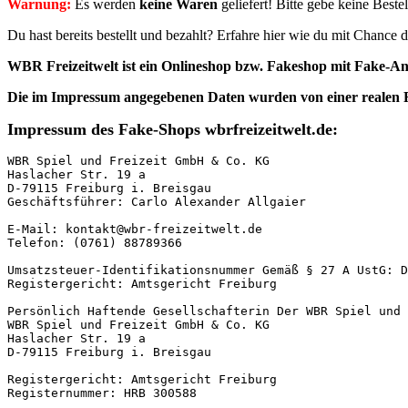
Warnung:
Es werden
keine Waren
geliefert! Bitte gebe keine Best
Du hast bereits bestellt und bezahlt? Erfahre hier wie du mit Chanc
WBR Freizeitwelt ist ein Onlineshop bzw. Fakeshop mit Fake-An
Die im Impressum angegebenen Daten
wurden von einer realen
Impressum des Fake-Shops wbrfreizeitwelt.de:
WBR Spiel und Freizeit GmbH & Co. KG

Haslacher Str. 19 a

D-79115 Freiburg i. Breisgau

Geschäftsführer: Carlo Alexander Allgaier

E-Mail: kontakt@wbr-freizeitwelt.de

Telefon: (0761) 88789366

Umsatzsteuer-Identifikationsnummer Gemäß § 27 A UstG: D
Registergericht: Amtsgericht Freiburg

Persönlich Haftende Gesellschafterin Der WBR Spiel und 
WBR Spiel und Freizeit GmbH & Co. KG

Haslacher Str. 19 a

D-79115 Freiburg i. Breisgau

Registergericht: Amtsgericht Freiburg

Registernummer: HRB 300588
