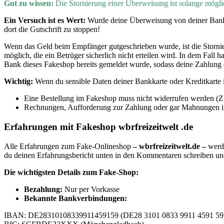
Gut zu wissen:
D
ie Stornierung einer Überweisung ist solange mög
Ein Versuch ist es Wert:
Wurde deine Überweisung von deiner Bank 
dort die Gutschrift zu stoppen!
Wenn
das Geld beim Empfänger gutgeschrieben wurde, ist die Storn
möglich, die ein Betrüger sicherlich nicht erteilen wird. In dem Fal
Bank dieses Fakeshop bereits gemeldet wurde, sodass deine Zahlung 
Wichtig:
Wenn du sensible Daten deiner Bankkarte oder Kreditkarte im
Eine Bestellung im Fakeshop muss nicht widerrufen werden (
Rechnungen, Aufforderung zur Zahlung oder gar Mahnungen igno
Erfahrungen mit Fakeshop wbrfreizeitwelt .de
Alle Erfahrungen zum Fake-Onlineshop
– wbrfreizeitwelt.de –
werde
du deinen Erfahrungsbericht unten in den Kommentaren schreiben u
Die wichtigsten Details zum Fake-Shop:
B
ezahlung:
Nur per Vorkasse
Bekannte Bankverbindungen:
IBAN: DE28310108339911459159 (DE28 3101 0833 9911 4591 59