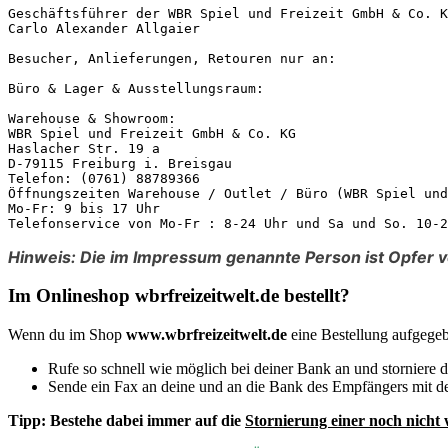
Geschäftsführer der WBR Spiel und Freizeit GmbH & Co. K
Carlo Alexander Allgaier

Besucher, Anlieferungen, Retouren nur an:

Büro & Lager & Ausstellungsraum:

Warehouse & Showroom:

WBR Spiel und Freizeit GmbH & Co. KG

Haslacher Str. 19 a

D-79115 Freiburg i. Breisgau

Telefon: (0761) 88789366

Öffnungszeiten Warehouse / Outlet / Büro (WBR Spiel und
Mo-Fr: 9 bis 17 Uhr

Telefonservice von Mo-Fr : 8-24 Uhr und Sa und So. 10-2
Hinweis: Die im Impressum genannte Person ist Opfer v
Im Onlineshop wbrfreizeitwelt.de bestellt?
Wenn du im Shop
www.wbrfreizeitwelt.de
eine Bestellung aufgege
Rufe so schnell wie möglich bei deiner Bank an und storniere
Sende ein Fax an deine und an die Bank des Empfängers mit de
Tipp:
Bestehe dabei immer auf die
Stornierung einer noch nicht 