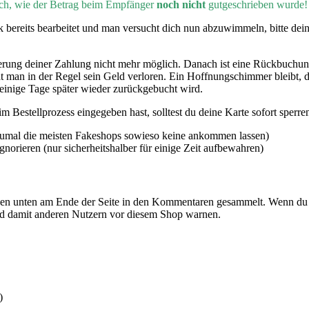
lich, wie der Betrag beim Empfänger
noch nicht
gutgeschrieben wurde!
bereits bearbeitet und man versucht dich nun abzuwimmeln, bitte de
ierung deiner Zahlung nicht mehr möglich. Danach ist eine Rückbuch
l hat man in der Regel sein Geld verloren. Ein Hoffnungschimmer bleibt
einige Tage später wieder zurückgebucht wird.
 Bestellprozess eingegeben hast, solltest du deine Karte sofort sperren
Zumal die meisten Fakeshops sowieso keine ankommen lassen)
rieren (nur sicherheitshalber für einige Zeit aufbewahren)
n unten am Ende der Seite in den Kommentaren gesammelt. Wenn du 
nd damit anderen Nutzern vor diesem Shop warnen.
)