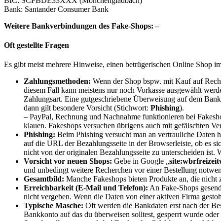
BIC: SCFBDE33XXX (Mönchengladbach)
Bank: Santander Consumer Bank
Weitere Bankverbindungen des Fake-Shops: –
Oft gestellte Fragen
Es gibt meist mehrere Hinweise, einen betrügerischen Online Shop i
Zahlungsmethoden:
Wenn der Shop bspw. mit Kauf auf Rechnun
diesem Fall kann meistens nur noch Vorkasse ausgewählt werde
Zahlungsart. Eine gutgeschriebene Überweisung auf dem Bankko
dann gilt besondere Vorsicht (Stichwort:
Phishing
).
– PayPal, Rechnung und Nachnahme funktionieren bei Fakeshop
klauen. Fakeshops versuchen übrigens auch mit gefälschten Ve
Phishing:
Beim Phishing versucht man an vertrauliche Daten
auf die URL der Bezahlungsseite in der Browserleiste, ob es si
nicht von der originalen Bezahlungsseite zu unterscheiden ist. 
Vorsicht vor neuen Shops:
Gebe in Google „
site:wbrfreizeit
und unbedingt weitere Recherchen vor einer Bestellung notwen
Gesamtbild:
Manche Fakeshops bieten Produkte an, die nicht z
Erreichbarkeit (E-Mail und Telefon):
An Fake-Shops gesende
nicht vergeben. Wenn die Daten von einer aktiven Firma gestohl
Typische Masche:
Oft werden die Bankdaten erst nach der Bes
Bankkonto auf das du überweisen solltest, gesperrt wurde oder 