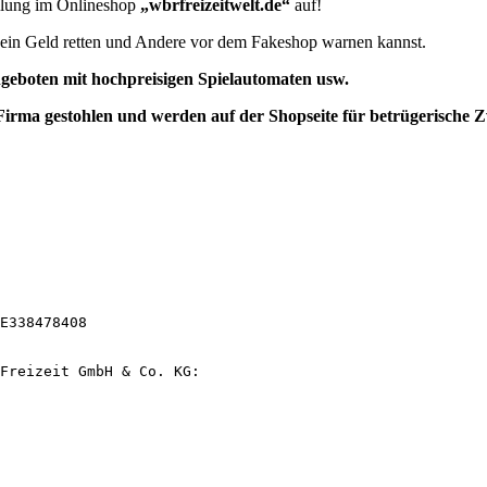
ellung im Onlineshop
„wbrfreizeitwelt.de“
auf!
e dein Geld retten und Andere vor dem Fakeshop warnen kannst.
geboten mit hochpreisigen Spielautomaten usw.
 Firma
gestohlen
und werden auf der Shopseite für betrügerische 
E338478408

Freizeit GmbH & Co. KG:
