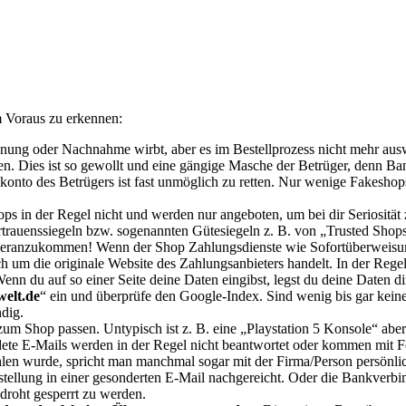
m Voraus zu erkennen:
g oder Nachnahme wirbt, aber es im Bestellprozess nicht mehr auswählb
n. Dies ist so gewollt und eine gängige Masche der Betrüger, denn Ba
nto des Betrügers ist fast unmöglich zu retten. Nur wenige Fakeshops
s in der Regel nicht und werden nur angeboten, um bei dir Seriosität
rtrauenssiegeln bzw. sogenannten Gütesiegeln z. B. von „Trusted Shop
 heranzukommen
!
Wenn der Shop Zahlungsdienste wie Sofortüberweisung
ch um die originale Website des Zahlungsanbieters handelt. In der Rege
Wenn du auf so einer Seite deine Daten eingibst, legst du deine Daten di
welt.de
“ ein und überprüfe den Google-Index. Sind wenig bis gar keine 
dig.
um Shop passen. Untypisch ist z. B. eine „Playstation 5 Konsole“ aber 
te E-Mails werden in der Regel nicht beantwortet oder kommen mit F
en wurde, spricht man manchmal sogar mit der Firma/Person persönlich, 
tellung in einer gesonderten E-Mail nachgereicht. Oder die Bankverbin
droht gesperrt zu werden.