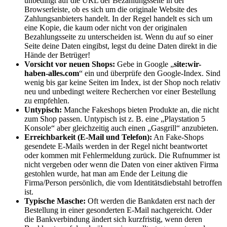
unbedingt auf die URL der Bezahlungsseite in der
Browserleiste, ob es sich um die originale Website des
Zahlungsanbieters handelt. In der Regel handelt es sich um
eine Kopie, die kaum oder nicht von der originalen
Bezahlungsseite zu unterscheiden ist. Wenn du auf so einer
Seite deine Daten eingibst, legst du deine Daten direkt in die
Hände der Betrüger!
Vorsicht vor neuen Shops:
Gebe in Google „
site:wir-
haben-alles.com
“ ein und überprüfe den Google-Index. Sind
wenig bis gar keine Seiten im Index, ist der Shop noch relativ
neu und unbedingt weitere Recherchen vor einer Bestellung
zu empfehlen.
Untypisch:
Manche Fakeshops bieten Produkte an, die nicht
zum Shop passen. Untypisch ist z. B. eine „Playstation 5
Konsole“ aber gleichzeitig auch einen „Gasgrill“ anzubieten.
Erreichbarkeit (E-Mail und Telefon):
An Fake-Shops
gesendete E-Mails werden in der Regel nicht beantwortet
oder kommen mit Fehlermeldung zurück. Die Rufnummer ist
nicht vergeben oder wenn die Daten von einer aktiven Firma
gestohlen wurde, hat man am Ende der Leitung die
Firma/Person persönlich, die vom Identitätsdiebstahl betroffen
ist.
Typische Masche:
Oft werden die Bankdaten erst nach der
Bestellung in einer gesonderten E-Mail nachgereicht. Oder
die Bankverbindung ändert sich kurzfristig, wenn deren