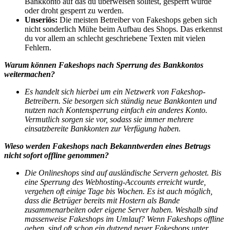
Bankkonto auf das du überweisen solltest, gesperrt wurde
oder droht gesperrt zu werden.
Unseriös:
Die meisten Betreiber von Fakeshops geben sich
nicht sonderlich Mühe beim Aufbau des Shops. Das erkennst
du vor allem an schlecht geschriebene Texten mit vielen
Fehlern.
Warum können Fakeshops nach Sperrung des Bankkontos
weitermachen?
Es handelt sich hierbei um ein Netzwerk von Fakeshop-
Betreibern. Sie besorgen sich ständig neue Bankkonten und
nutzen nach Kontensperrung einfach ein anderes Konto.
Vermutlich sorgen sie vor, sodass sie immer mehrere
einsatzbereite Bankkonten zur Verfügung haben.
Wieso werden Fakeshops nach Bekanntwerden eines Betrugs
nicht sofort offline genommen?
Die Onlineshops sind auf ausländische Servern gehostet. Bis
eine Sperrung des Webhosting-Accounts erreicht wurde,
vergehen oft einige Tage bis Wochen. Es ist auch möglich,
dass die Betrüger bereits mit Hostern als Bande
zusammenarbeiten oder eigene Server haben.
Weshalb sind
massenweise Fakeshops im Umlauf? Wenn Fakeshops offline
gehen, sind oft schon ein dutzend neuer Fakeshops unter