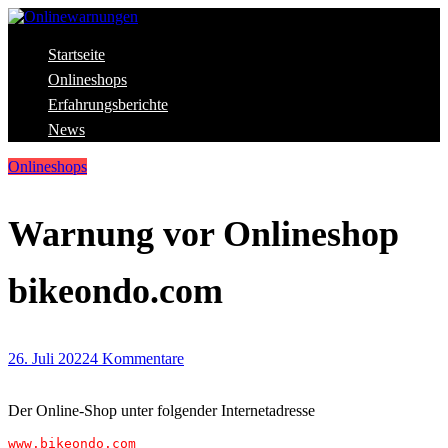
Skip
to
content
Aktuelle Warnungen vor Gefahren im Internet
Startseite
Onlinewarnungen
Onlineshops
Erfahrungsberichte
News
Onlineshops
Warnung vor Onlineshop
bikeondo.com
26. Juli 2022
4 Kommentare
Der Online-Shop unter folgender Internetadresse
www.bikeondo.com