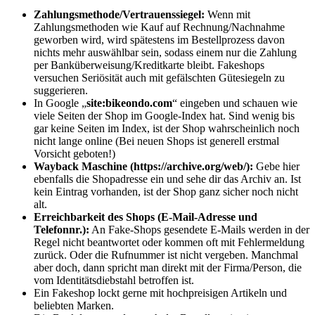
Zahlungsmethode/Vertrauenssiegel:
Wenn mit
Zahlungsmethoden wie Kauf auf Rechnung/Nachnahme
geworben wird, wird spätestens im Bestellprozess davon
nichts mehr auswählbar sein, sodass einem nur die Zahlung
per Banküberweisung/Kreditkarte bleibt. Fakeshops
versuchen Seriösität auch mit gefälschten Gütesiegeln zu
suggerieren.
In Google „
site:bikeondo.com
“ eingeben und schauen wie
viele Seiten der Shop im Google-Index hat. Sind wenig bis
gar keine Seiten im Index, ist der Shop wahrscheinlich noch
nicht lange online (Bei neuen Shops ist generell erstmal
Vorsicht geboten!)
Wayback Maschine (https://archive.org/web/):
Gebe hier
ebenfalls die Shopadresse ein und sehe dir das Archiv an. Ist
kein Eintrag vorhanden, ist der Shop ganz sicher noch nicht
alt.
Erreichbarkeit des Shops (E-Mail-Adresse und
Telefonnr.):
An Fake-Shops gesendete E-Mails werden in der
Regel nicht beantwortet oder kommen oft mit Fehlermeldung
zurück. Oder die Rufnummer ist nicht vergeben. Manchmal
aber doch, dann spricht man direkt mit der Firma/Person, die
vom Identitätsdiebstahl betroffen ist.
Ein Fakeshop lockt gerne mit hochpreisigen Artikeln und
beliebten Marken.