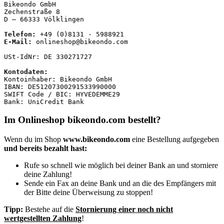
Bikeondo GmbH

Zechenstraße 8

D – 66333 Völklingen

Telefon:
E-Mail:
 onlineshop@bikeondo.com

USt-IdNr: DE 330271727

Kontodaten:
Kontoinhaber: Bikeondo GmbH

IBAN: DE51207300291533990000

SWIFT Code / BIC: HYVEDEMME29

Bank: UniCredit Bank
Im Onlineshop bikeondo.com bestellt?
Wenn du im Shop
www.bikeondo.com
eine Bestellung aufgegeben
und bereits bezahlt hast:
Rufe so schnell wie möglich bei deiner Bank an und storniere
deine Zahlung!
Sende ein Fax an deine Bank und an die des Empfängers mit
der Bitte deine Überweisung zu stoppen!
Tipp:
Bestehe auf die
Stornierung einer noch nicht
wertgestellten Zahlung
!