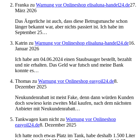
Franka
zu
Warnung vor Onlineshop elisaluna-handel24.de
27.
März 2026
Das Ärgerliche ist auch, dass diese Betrugsmasche schon
länger bekannt war, aber nichts passiert ist. Ich habe im
September 25…
Katrin
zu
Warnung vor Onlineshop elisaluna-handel24.de
16.
Januar 2026
Ich habe am 04.06.2024 einen Staubsauger bestellt, bezahlt
und nie erhalten. Das Geld war futsch und meine Bank
konnte es…
Thomas
zu
Warnung vor Onlineshop easyoil24.de
8.
Dezember 2025
Neukundenrabatt ist meist Fake, denn dann würden Kunden
doch sowieso kein zweites Mal kaufen, nach dem nächsten
Anbieter mit Neukundenrabatt…
Tankwagen kam nicht
zu
Warnung vor Onlineshop
easyoil24.de
8. Dezember 2025
Ich hatte noch etwas Platz im Tank, habe deshalb 1.500 Liter