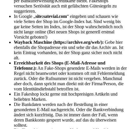
per Banküberweisung/Kreditkarte bleibt. Fakeshops
versuchen Seriösität auch mit gefälschten Gütesiegeln zu
suggerieren.
In Google „
site:satevial.com
“ eingeben und schauen wie
viele Seiten der Shop im Google-Index hat. Sind wenig bis
gar keine Seiten im Index, ist der Shop wahrscheinlich noch
nicht lange online (Bei neuen Shops ist generell erstmal
Vorsicht geboten!)
Wayback Maschine (https://archive.org/web/):
Gebe hier
ebenfalls die Shopadresse ein und sehe dir das Archiv an. Ist
kein Eintrag vorhanden, ist der Shop ganz sicher noch nicht
alt.
Erreichbarkeit des Shops (E-Mail-Adresse und
Telefonnr.):
An Fake-Shops gesendete E-Mails werden in der
Regel nicht beantwortet oder kommen oft mit Fehlermeldung
zurück. Oder die Rufnummer ist nicht vergeben. Manchmal
aber doch, dann spricht man direkt mit der Firma/Person, die
vom Identitätsdiebstahl betroffen ist.
Ein Fakeshop lockt gerne mit hochpreisigen Artikeln und
beliebten Marken.
Die Bankdaten werden nach der Bestellung in einer
gesonderten E-Mail nachgereicht. Oder die Bankverbindung
ändert sich kurzfristig. Das ist immer dann der Fall, wenn
deren Bankkonto gesperrt wurde, auf das du überweisen
solltest.