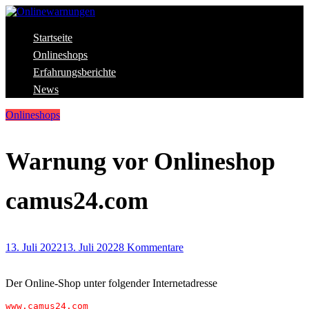
Skip
to
content
Aktuelle Warnungen vor Gefahren im Internet
Startseite
Onlinewarnungen
Onlineshops
Erfahrungsberichte
News
Onlineshops
Warnung vor Onlineshop
camus24.com
13. Juli 2022
13. Juli 2022
8 Kommentare
Der Online-Shop unter folgender Internetadresse
www.camus24.com