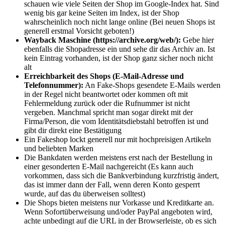
schauen wie viele Seiten der Shop im Google-Index hat. Sind
wenig bis gar keine Seiten im Index, ist der Shop
wahrscheinlich noch nicht lange online (Bei neuen Shops ist
generell erstmal Vorsicht geboten!)
Wayback Maschine (https://archive.org/web/):
Gebe hier
ebenfalls die Shopadresse ein und sehe dir das Archiv an. Ist
kein Eintrag vorhanden, ist der Shop ganz sicher noch nicht
alt
Erreichbarkeit des Shops (E-Mail-Adresse und
Telefonnummer):
An Fake-Shops gesendete E-Mails werden
in der Regel nicht beantwortet oder kommen oft mit
Fehlermeldung zurück oder die Rufnummer ist nicht
vergeben. Manchmal spricht man sogar direkt mit der
Firma/Person, die vom Identitätsdiebstahl betroffen ist und
gibt dir direkt eine Bestätigung
Ein Fakeshop lockt generell nur mit hochpreisigen Artikeln
und beliebten Marken
Die Bankdaten werden meistens erst nach der Bestellung in
einer gesonderten E-Mail nachgereicht (Es kann auch
vorkommen, dass sich die Bankverbindung kurzfristig ändert,
das ist immer dann der Fall, wenn deren Konto gesperrt
wurde, auf das du überweisen solltest)
Die Shops bieten meistens nur Vorkasse und Kreditkarte an.
Wenn Sofortüberweisung und/oder PayPal angeboten wird,
achte unbedingt auf die URL in der Browserleiste, ob es sich