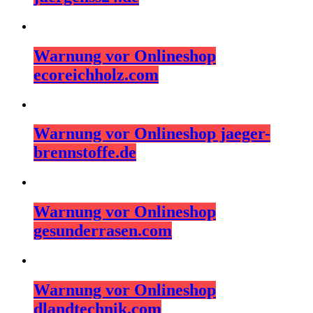
Warnung vor Onlineshop
ecoreichholz.com
Warnung vor Onlineshop jaeger-
brennstoffe.de
Warnung vor Onlineshop
gesunderrasen.com
Warnung vor Onlineshop
dlandtechnik.com