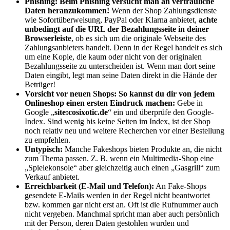
Phishing:
Beim Phishing versucht man an vertrauliche
Daten heranzukommen
!
Wenn der Shop Zahlungsdienste
wie Sofortüberweisung, PayPal oder Klarna anbietet,
achte
unbedingt auf die URL der Bezahlungsseite in deiner
Browserleiste
, ob es sich um die originale Webseite des
Zahlungsanbieters handelt. Denn in der Regel handelt es sich
um eine Kopie, die kaum oder nicht von der originalen
Bezahlungsseite zu unterscheiden ist. Wenn man dort seine
Daten eingibt, legt man seine Daten direkt in die Hände der
Betrüger!
Vorsicht vor neuen Shops:
So kannst du dir von jedem
Onlineshop einen ersten Eindruck machen:
Gebe in
Google „
site:cosixotic.de
“ ein und überprüfe den Google-
Index. Sind wenig bis keine Seiten im Index, ist der Shop
noch relativ neu und weitere Recherchen vor einer Bestellung
zu empfehlen.
Untypisch:
Manche Fakeshops bieten Produkte an, die nicht
zum Thema passen. Z. B. wenn ein Multimedia-Shop eine
„Spielekonsole“ aber gleichzeitig auch einen „Gasgrill“ zum
Verkauf anbietet.
Erreichbarkeit (E-Mail und Telefon):
An Fake-Shops
gesendete E-Mails werden in der Regel nicht beantwortet
bzw. kommen gar nicht erst an. Oft ist die Rufnummer auch
nicht vergeben. Manchmal spricht man aber auch persönlich
mit der Person, deren Daten gestohlen wurden und