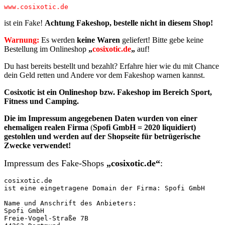
www.cosixotic.de
ist ein Fake!
Achtung Fakeshop, bestelle nicht in diesem Shop!
Warnung:
Es werden
keine Waren
geliefert! Bitte gebe keine
Bestellung im Onlineshop
„
cosixotic.de
„
auf!
Du hast bereits bestellt und bezahlt? Erfahre hier wie du mit Chance
dein Geld retten und Andere vor dem Fakeshop warnen kannst.
Cosixotic ist ein Onlineshop bzw. Fakeshop im Bereich Sport,
Fitness und Camping.
Die im Impressum angegebenen
Daten
wurden von einer
ehemaligen realen Firma
(
Spofi GmbH = 2020 liquidiert)
gestohlen und
werden auf der Shopseite für betrügerische
Zwecke verwendet!
Impressum des Fake-Shops
„cosixotic.de“
:
cosixotic.de

ist eine eingetragene Domain der Firma: Spofi GmbH

Name und Anschrift des Anbieters:

Spofi GmbH

Freie-Vogel-Straße 7B
