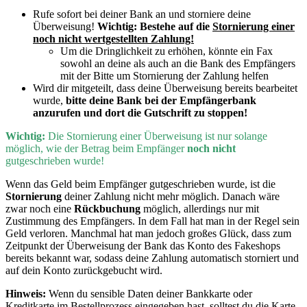
Rufe sofort bei deiner Bank an und storniere deine
Überweisung!
Wichtig:
Bestehe auf die
Stornierung einer
noch nicht wertgestellten Zahlung!
Um die Dringlichkeit zu erhöhen, könnte ein Fax
sowohl an deine als auch an die Bank des Empfängers
mit der Bitte um Stornierung der Zahlung helfen
Wird dir mitgeteilt, dass deine Überweisung bereits bearbeitet
wurde,
bitte deine Bank bei der Empfängerbank
anzurufen und dort die Gutschrift zu stoppen!
Wichtig:
D
ie Stornierung einer Überweisung ist nur solange
möglich, wie der Betrag beim Empfänger
noch nicht
gutgeschrieben wurde!
Wenn
das Geld beim Empfänger gutgeschrieben wurde, ist die
Stornierung
deiner Zahlung nicht mehr möglich. Danach wäre
zwar noch eine
Rückbuchung
möglich, allerdings nur mit
Zustimmung des Empfängers. In dem Fall hat man in der Regel sein
Geld verloren. Manchmal hat man jedoch großes Glück, dass zum
Zeitpunkt der Überweisung der Bank das Konto des Fakeshops
bereits bekannt war, sodass deine Zahlung automatisch storniert und
auf dein Konto zurückgebucht wird.
Hinweis:
Wenn du sensible Daten deiner Bankkarte oder
Kreditkarte im Bestellprozess eingegeben hast, solltest du die Karte