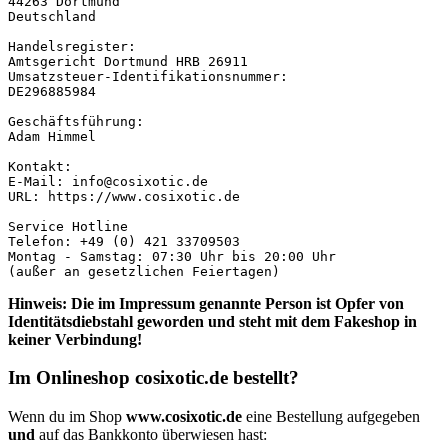
44263 Dortmund

Deutschland

Handelsregister:

Amtsgericht Dortmund HRB 26911

Umsatzsteuer-Identifikationsnummer: 

DE296885984

Geschäftsführung:

Adam Himmel

Kontakt:

E-Mail: info@cosixotic.de

URL: https://www.cosixotic.de

Service Hotline

Telefon: +49 (0) 421 33709503

Montag - Samstag: 07:30 Uhr bis 20:00 Uhr

(außer an gesetzlichen Feiertagen)
Hinweis: Die im Impressum genannte Person ist Opfer von
Identitätsdiebstahl geworden und steht mit dem Fakeshop in
keiner Verbindung!
Im Onlineshop cosixotic.de bestellt?
Wenn du im Shop
www.cosixotic.de
eine Bestellung aufgegeben
und
auf das Bankkonto überwiesen hast: