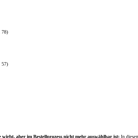
 78)
 57)
rbt, aber im Bestellprozess nicht mehr auswählbar ist:
In diese