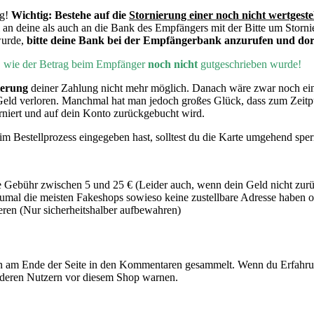
ng!
Wichtig:
Bestehe auf die
Stornierung einer noch nicht wertgeste
 an deine als auch an die Bank des Empfängers mit der Bitte um Storni
wurde,
bitte deine Bank bei der Empfängerbank anzurufen und dort
h, wie der Betrag beim Empfänger
noch nicht
gutgeschrieben wurde!
ierung
deiner Zahlung nicht mehr möglich. Danach wäre zwar noch e
Geld verloren. Manchmal hat man jedoch großes Glück, dass zum Zeit
rniert und auf dein Konto zurückgebucht wird.
m Bestellprozess eingegeben hast, solltest du die Karte umgehend sper
 Gebühr zwischen 5 und 25 € (Leider auch, wenn dein Geld nicht zur
mal die meisten Fakeshops sowieso keine zustellbare Adresse haben od
en (Nur sicherheitshalber aufbewahren)
 am Ende der Seite in den Kommentaren gesammelt. Wenn du Erfahrun
nderen Nutzern vor diesem Shop warnen.