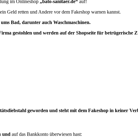
ellung im Onlineshop
„bato-sanitaer.de“
auf!
e dein Geld retten und Andere vor dem Fakeshop warnen kannst.
nd ums Bad, darunter auch Waschmaschinen.
 Firma
gestohlen und
werden auf der Shopseite für betrügerische 
itätsdiebstahl geworden und steht mit dem Fakeshop in keiner Ve
n
und
auf das Bankkonto überwiesen hast: