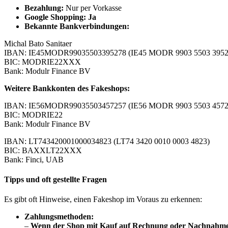
B
ezahlung:
Nur per Vorkasse
Google Shopping: Ja
Bekannte Bankverbindungen:
Michal Bato Sanitaer
IBAN: IE45MODR99035503395278 (IE45 MODR 9903 5503 3952
BIC: MODRIE22XXX
Bank: Modulr Finance BV
Weitere Bankkonten des Fakeshops:
IBAN: IE56MODR99035503457257 (IE56 MODR 9903 5503 4572
BIC: MODRIE22
Bank: Modulr Finance BV
IBAN: LT743420001000034823 (LT74 3420 0010 0003 4823)
BIC: BAXXLT22XXX
Bank: Finci, UAB
Tipps und oft gestellte Fragen
Es gibt oft Hinweise, einen Fakeshop im Voraus zu erkennen:
Zahlungsmethoden:
–
Wenn der Shop mit Kauf auf Rechnung oder Nachnahme wi