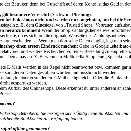
 der Betrüger, denn bei Gutschrift auf deren Konto ist das Geld in de
 gilt besondere Vorsicht!
(Stichwort:
Phishing
).
 bei Fakeshops nicht und werden nur angeboten, um bei dir Serio
ssiegeln z. B. dem Gütesiegel von „Trusted Shops“ Vertrauen aufzuba
aten heranzukommen
!
Wenn der Shop Zahlungsdienste wie Sofortüberw
erleiste
, ob es sich um die originale Webseite des Zahlungsanbieters h
zu unterscheiden ist. Wenn man dort seine Daten eingibt, legt man sein
ineshop einen ersten Eindruck machen:
Gebe in Google „
site:bato-
 relativ neu und weitere Recherchen vor einer Bestellung zu empfehlen.
um Thema passen. Z. B. wenn ein Multimedia-Shop eine „Spielekonsole“
e E-Mails werden in der Regel nicht beantwortet bzw. kommen gar nic
 Person, deren Daten gestohlen wurden und missbraucht werden.
tellung in einer gesonderten E-Mail nachgereicht. Oder die Bankverbin
droht gesperrt zu werden.
eim Aufbau des Onlineshops. Diese erkennst du unter anderem an schlec
Preise.
machen?
 Fakeshop-Betreibern. Sie besorgen sich ständig neue Bankkonten und 
nsatzbereite Bankkonten zur Verfügung haben.
sofort offline genommen?