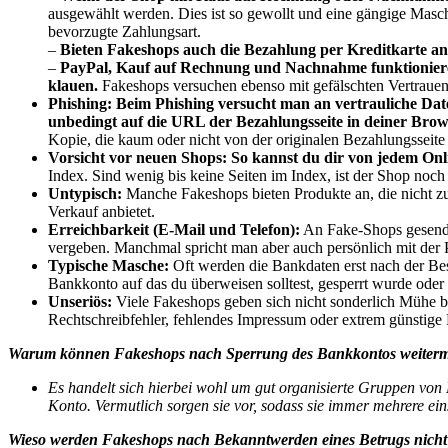
ausgewählt werden. Dies ist so gewollt und eine gängige Masche
bevorzugte Zahlungsart.
–
Bieten Fakeshops auch die Bezahlung per Kreditkarte an,
–
PayPal, Kauf auf Rechnung und Nachnahme funktionieren
klauen.
Fakeshops versuchen ebenso mit gefälschten Vertrauen
Phishing:
Beim Phishing versucht man an vertrauliche D
unbedingt auf die URL der Bezahlungsseite in deiner Brows
Kopie, die kaum oder nicht von der originalen Bezahlungsseite 
Vorsicht vor neuen Shops:
So kannst du dir von jedem Onl
Index. Sind wenig bis keine Seiten im Index, ist der Shop noch
Untypisch:
Manche Fakeshops bieten Produkte an, die nicht z
Verkauf anbietet.
Erreichbarkeit (E-Mail und Telefon):
An Fake-Shops gesendet
vergeben. Manchmal spricht man aber auch persönlich mit der
Typische Masche:
Oft werden die Bankdaten erst nach der Bes
Bankkonto auf das du überweisen solltest, gesperrt wurde oder 
Unseriös:
Viele Fakeshops geben sich nicht sonderlich Mühe b
Rechtschreibfehler, fehlendes Impressum oder extrem günstige 
Warum können Fakeshops nach Sperrung des Bankkontos weiter
Es handelt sich hierbei wohl um gut organisierte Gruppen von
Konto. Vermutlich sorgen sie vor, sodass sie immer mehrere ei
Wieso werden Fakeshops nach Bekanntwerden eines Betrugs nicht 