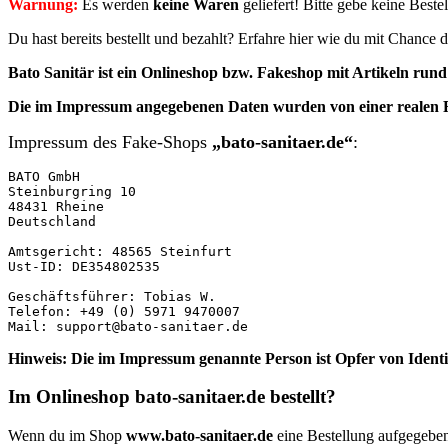
Warnung:
Es werden
keine Waren
geliefert! Bitte gebe keine Best
Du hast bereits bestellt und bezahlt? Erfahre hier wie du mit Chanc
Bato Sanitär ist ein Onlineshop bzw. Fakeshop mit Artikeln ru
Die im Impressum angegebenen
Daten
wurden von einer realen
Impressum des Fake-Shops
„bato-sanitaer.de“
:
BATO GmbH

Steinburgring 10

48431 Rheine

Deutschland

Amtsgericht: 48565 Steinfurt

Ust-ID: DE354802535

Geschäftsführer: Tobias W.

Telefon: +49 (0) 5971 9470007

Mail: support@bato-sanitaer.de
Hinweis: Die im Impressum genannte Person ist Opfer von Ident
Im Onlineshop bato-sanitaer.de bestellt?
Wenn du im Shop
www.bato-sanitaer.de
eine Bestellung aufgegebe