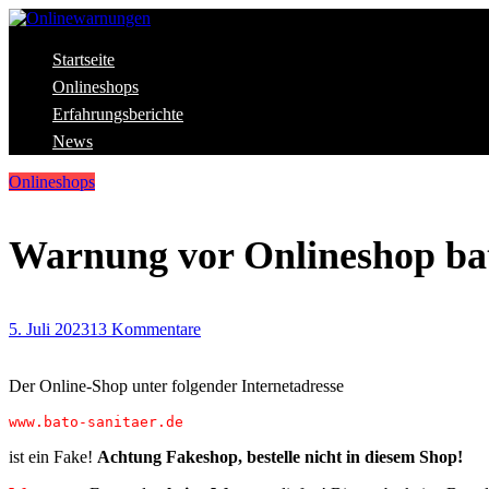
Skip
to
content
Aktuelle Warnungen vor Gefahren im Internet
Startseite
Onlinewarnungen
Onlineshops
Erfahrungsberichte
News
Onlineshops
Warnung vor Onlineshop bat
5. Juli 2023
13 Kommentare
Der Online-Shop unter folgender Internetadresse
www.bato-sanitaer.de
ist ein Fake!
Achtung Fakeshop, bestelle nicht in diesem Shop!