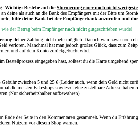
ng!
Wichtig:
Bestehe auf die
Stornierung einer noch nicht wertgeste
 an deine als auch an die Bank des Empfängers mit der Bitte um Storni
wurde,
bitte deine Bank bei der Empfängerbank anzurufen und dort
h, wie der Betrag beim Empfänger
noch nicht
gutgeschrieben wurde!
ierung
deiner Zahlung nicht mehr möglich. Danach wäre zwar noch e
Geld verloren. Manchmal hat man jedoch großes Glück, dass zum Zeit
rniert und auf dein Konto zurückgebucht wird.
m Bestellprozess eingegeben hast, solltest du die Karte umgehend sper
 Gebühr zwischen 5 und 25 € (Leider auch, wenn dein Geld nicht zur
mal die meisten Fakeshops sowieso keine zustellbare Adresse haben od
en (Nur sicherheitshalber aufbewahren)
m Ende der Seite in den Kommentaren gesammelt. Wenn du Erfahrung 
nderen Nutzern vor diesem Shop warnen.