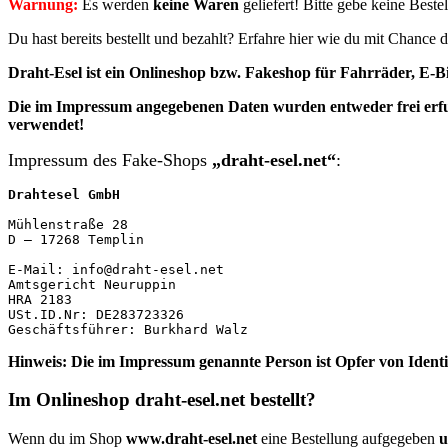
Warnung:
Es werden
keine Waren
geliefert! Bitte gebe keine Best
Du hast bereits bestellt und bezahlt? Erfahre hier wie du mit Chanc
Draht-Esel ist ein Onlineshop bzw. Fakeshop für Fahrräder, E-Bik
Die im Impressum angegebenen
Daten
wurden entweder frei erf
verwendet!
Impressum des Fake-Shops
„draht-esel.net“
:
Drahtesel GmbH
Mühlenstraße 28

D – 17268 Templin

E-Mail: info@draht-esel.net

Amtsgericht Neuruppin

HRA 2183

USt.ID.Nr: DE283723326

Geschäftsführer: Burkhard Walz
Hinweis: Die im Impressum genannte Person ist Opfer von Ident
Im Onlineshop draht-esel.net bestellt?
Wenn du im Shop
www.draht-esel.net
eine Bestellung aufgegeben