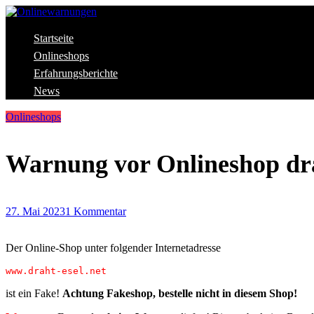
Skip
to
content
Aktuelle Warnungen vor Gefahren im Internet
Startseite
Onlinewarnungen
Onlineshops
Erfahrungsberichte
News
Onlineshops
Warnung vor Onlineshop dra
27. Mai 2023
1 Kommentar
Der Online-Shop unter folgender Internetadresse
www.draht-esel.net
ist ein Fake!
Achtung Fakeshop, bestelle nicht in diesem Shop!