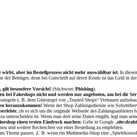
rbt, aber im Bestellprozess nicht mehr auswählbar ist:
In diese
 der Betrüger, denn bei Gutschrift auf deren Konto ist das Geld in de
 gilt besondere Vorsicht!
(Stichwort:
Phishing
).
 bei Fakeshops nicht und werden nur angeboten, um bei dir Serio
ssiegeln z. B. dem Gütesiegel von „Trusted Shops“ Vertrauen aufzuba
aten heranzukommen
!
Wenn der Shop Zahlungsdienste wie Sofortüberw
erleiste
, ob es sich um die originale Webseite des Zahlungsanbieters h
zu unterscheiden ist. Wenn man dort seine Daten eingibt, legt man sein
ineshop einen ersten Eindruck machen:
Gebe in Google „
site:draht
v neu und weitere Recherchen vor einer Bestellung zu empfehlen.
um Thema passen. Z. B. wenn ein Multimedia-Shop eine „Spielekonsole“