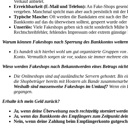
Verkauf anbietet.
Erreichbarkeit (E-Mail und Telefon):
An Fake-Shops gesendet
vergeben. Manchmal spricht man aber auch persönlich mit der
Typische Masche:
Oft werden die Bankdaten erst nach der Bes
Bankkonto auf das du überweisen solltest, gesperrt wurde oder 
Unseriös:
Viele Fakeshops geben sich nicht sonderlich Mühe b
Rechtschreibfehler, fehlendes Impressum oder extrem günstige 
Warum können Fakeshops nach Sperrung des Bankkontos weiter
Es handelt sich hierbei wohl um gut organisierte Gruppen von
Konto. Vermutlich sorgen sie vor, sodass sie immer mehrere ei
Wieso werden Fakeshops nach Bekanntwerden eines Betrugs nicht 
Die Onlineshops sind auf ausländische Servern gehostet. Bis e
die Shopbetrüger bereits mit Hostern als Bande zusammenarbei
Weshalb sind massenweise Fakeshops im Umlauf?
Wenn ein F
gegangen.
Erhalte ich mein Geld zurück?
Ja, wenn deine Überweisung noch rechtzeitig storniert werde
Ja, wenn das Bankkonto des Empfängers zum Zeitpunkt deine
Nein, wenn deine Zahlung beim Empfängerkonto gutgesch