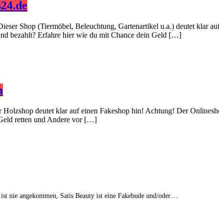
24.de
Dieser Shop (Tiermöbel, Beleuchtung, Gartenartikel u.a.) deutet klar 
 und bezahlt? Erfahre hier wie du mit Chance dein Geld […]
m
er Holzshop deutet klar auf einen Fakeshop hin! Achtung! Der Onlinesh
 Geld retten und Andere vor […]
 ist nie angekommen, Satis Beauty ist eine Fakebude und/oder…