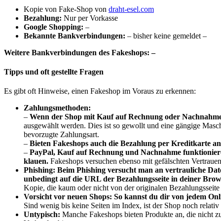
Kopie von Fake-Shop von
draht-esel.com
B
ezahlung:
Nur per Vorkasse
Google Shopping:
–
Bekannte Bankverbindungen:
– bisher keine gemeldet –
Weitere Bankverbindungen des Fakeshops: –
Tipps und oft gestellte Fragen
Es gibt oft Hinweise, einen Fakeshop im Voraus zu erkennen:
Zahlungsmethoden:
–
Wenn der Shop mit Kauf auf Rechnung oder Nachnahme wi
ausgewählt werden. Dies ist so gewollt und eine gängige Masche
bevorzugte Zahlungsart.
–
Bieten Fakeshops auch die Bezahlung per Kreditkarte an,
–
PayPal, Kauf auf Rechnung und Nachnahme funktionieren
klauen.
Fakeshops versuchen ebenso mit gefälschten Vertrauen
Phishing:
Beim Phishing versucht man an vertrauliche D
unbedingt auf die URL der Bezahlungsseite in deiner Brows
Kopie, die kaum oder nicht von der originalen Bezahlungsseite 
Vorsicht vor neuen Shops:
So kannst du dir von jedem Onl
Sind wenig bis keine Seiten im Index, ist der Shop noch relati
Untypisch:
Manche Fakeshops bieten Produkte an, die nicht z