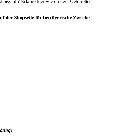
nd bezahlt? Erfahre hier wie du dein Geld rettest
f der Shopseite für betrügerische Zwecke
ndung!