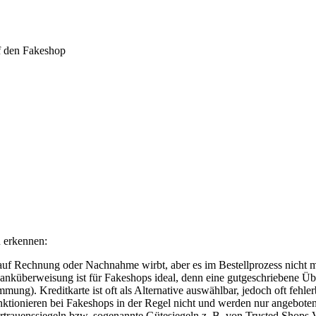
f den Fakeshop
u erkennen:
uf Rechnung oder Nachnahme wirbt, aber es im Bestellprozess nicht me
Banküberweisung ist für Fakeshops ideal, denn eine gutgeschriebene 
ung). Kreditkarte ist oft als Alternative auswählbar, jedoch oft fehle
ionieren bei Fakeshops in der Regel nicht und werden nur angeboten
rtrauenssiegeln bzw. sogenannte Gütesiegeln z. B. von Trusted Shops 