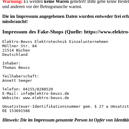
Warnung:
Es werden
keine Waren
geliefert! Bitte gebe keine Best
und anderen vor der Betrugsmasche warnst.
Die im Impressum angegebenen Daten wurden entweder frei erfu
missbraucht!
Impressum des Fake-Shops (Quelle: https://www.elektro-
Elektro-Beuss Elektrotechnik Einzelunternehmen

Möllner Str. 84

21514 Büchen

Deutschland

Inhaber:

Thomas Beuss

Teilhaberschaft:

Annett Seeger

Telefon: 04155/8288520

E-Mail: info@elektro-beuss.de

Website: www.elektro-beuss.de

Umsatzsteuer-Identifikationsnummer gem. § 27 a Umsatzst
DE 153691586
Hinweis: Die im Impressum genannte Person ist Opfer von Identitä