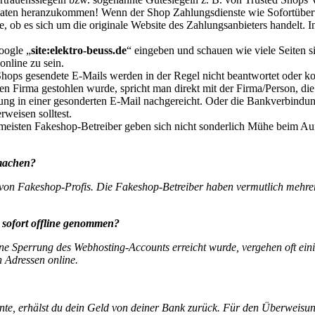
 Daten heranzukommen
!
Wenn der Shop Zahlungsdienste wie Sofortüberw
, ob es sich um die originale Website des Zahlungsanbieters handelt. In
oogle „
site:elektro-beuss.de
“ eingeben und schauen wie viele Seiten 
online zu sein.
ops gesendete E-Mails werden in der Regel nicht beantwortet oder 
 Firma gestohlen wurde, spricht man direkt mit der Firma/Person, die v
g in einer gesonderten E-Mail nachgereicht. Oder die Bankverbindung ä
weisen solltest.
meisten Fakeshop-Betreiber geben sich nicht sonderlich Mühe beim Auf
machen?
von Fakeshop-Profis. Die Fakeshop-Betreiber haben vermutlich mehrere
sofort offline genommen?
ine Sperrung des Webhosting-Accounts erreicht wurde, vergehen oft ei
 Adressen online.
nte, erhälst du dein Geld von deiner Bank zurück.
Für den Überweisung