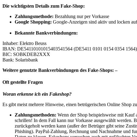
Die wichtigsten Details zum Fake-Shop:
Zahlungsmethode:
Bezahlung nur per Vorkasse
Google Shopping:
Google-Anzeigen sind aktiv und locken au
Bekannte Bankverbindungen:
Inhaber: Elektro Beuss
IBAN: DE54110101015403541564 (DE5411 0101 0154 0354 1564)
BIC: SOBKDEB2XXX
Bank: Solarisbank
Weitere genutzte Bankverbindungen des Fake-Shops: –
Oft gestellte Fragen
Woran erkenne ich ein Fakeshop?
Es gibt meist mehrere Hinweise, einen betrügerischen Online Shop z
Zahlungsmethoden:
Wenn der Shop beispielsweise mit Kauf a
schrillen! In dem Fall kann nur Vorkasse ausgewählt werden. 
zurückgeholt werden kann (außer der Betrüger gibt seine Zustimm
Phishing). PayPal-Zahlung, Rechnung und Nachnahme und funkt
Daten zu klauen. Fakeshops versuchen auch mit gefälschten Ve