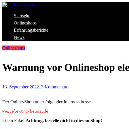
Skip
to
content
Aktuelle Warnungen vor Gefahren im Internet
Startseite
Onlinewarnungen
Onlineshops
Erfahrungsberichte
News
Onlineshops
Warnung vor Onlineshop ele
13. September 2022
13 Kommentare
Der Online-Shop unter folgender Internetadresse
www.elektro-beuss.de
ist ein Fake!
Achtung, bestelle nicht in diesem Shop!