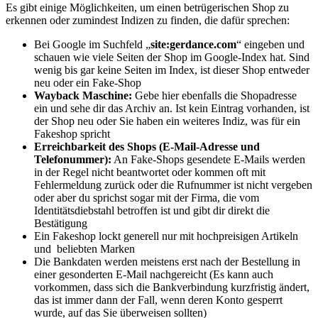
Es gibt einige Möglichkeiten, um einen betrügerischen Shop zu
erkennen oder zumindest Indizen zu finden, die dafür sprechen:
Bei Google im Suchfeld „
site:gerdance.com
“ eingeben und
schauen wie viele Seiten der Shop im Google-Index hat. Sind
wenig bis gar keine Seiten im Index, ist dieser Shop entweder
neu oder ein Fake-Shop
Wayback Maschine:
Gebe hier ebenfalls die Shopadresse
ein und sehe dir das Archiv an. Ist kein Eintrag vorhanden, ist
der Shop neu oder Sie haben ein weiteres Indiz, was für ein
Fakeshop spricht
Erreichbarkeit des Shops (E-Mail-Adresse und
Telefonummer):
An Fake-Shops gesendete E-Mails werden
in der Regel nicht beantwortet oder kommen oft mit
Fehlermeldung zurück oder die Rufnummer ist nicht vergeben
oder aber du sprichst sogar mit der Firma, die vom
Identitätsdiebstahl betroffen ist und gibt dir direkt die
Bestätigung
Ein Fakeshop lockt generell nur mit hochpreisigen Artikeln
und beliebten Marken
Die Bankdaten werden meistens erst nach der Bestellung in
einer gesonderten E-Mail nachgereicht (Es kann auch
vorkommen, dass sich die Bankverbindung kurzfristig ändert,
das ist immer dann der Fall, wenn deren Konto gesperrt
wurde, auf das Sie überweisen sollten)