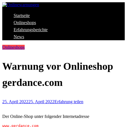
Skip
to
content
Aktuelle Warnungen vor Gefahren im Internet
Startseite
Onlinewarnungen
Onlineshops
Erfahrungsberichte
News
Onlineshops
Warnung vor Onlineshop
gerdance.com
25. April 2022
25. April 2022
Erfahrung teilen
Der Online-Shop unter folgender Internetadresse
www.gerdance.com