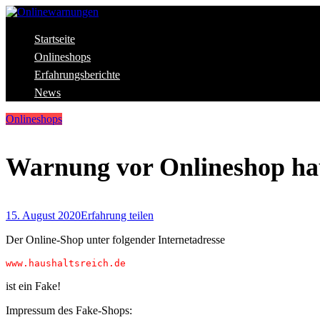
Skip
to
content
Aktuelle Warnungen vor Gefahren im Internet
Startseite
Onlinewarnungen
Onlineshops
Erfahrungsberichte
News
Onlineshops
Warnung vor Onlineshop hau
15. August 2020
Erfahrung teilen
Der Online-Shop unter folgender Internetadresse
www.haushaltsreich.de
ist ein Fake!
Impressum des Fake-Shops: