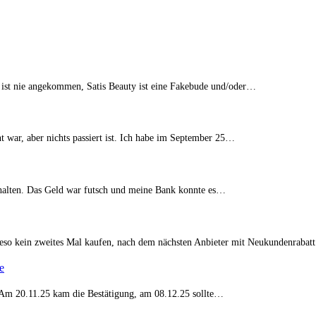
 ist nie angekommen, Satis Beauty ist eine Fakebude und/oder…
t war, aber nichts passiert ist. Ich habe im September 25…
erhalten. Das Geld war futsch und meine Bank konnte es…
eso kein zweites Mal kaufen, nach dem nächsten Anbieter mit Neukundenraba
e
t. Am 20.11.25 kam die Bestätigung, am 08.12.25 sollte…