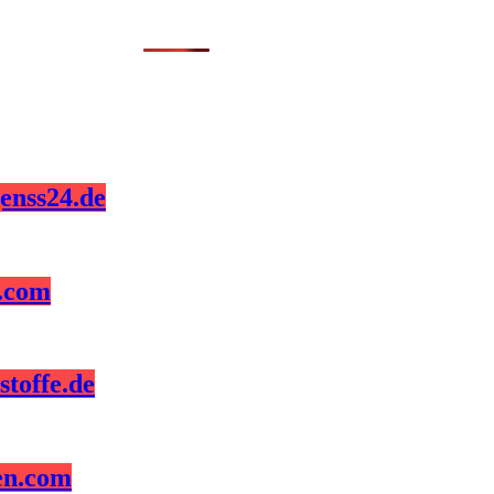
enss24.de
z.com
toffe.de
en.com