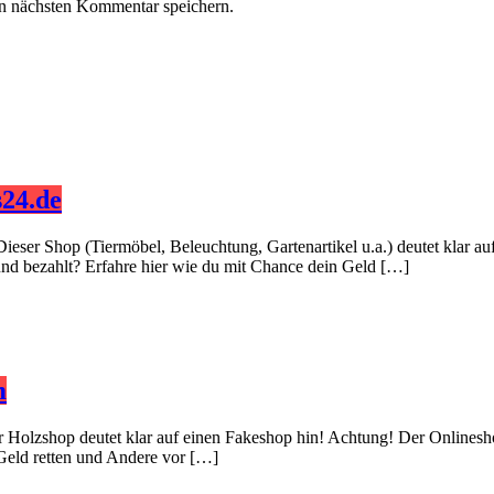
n nächsten Kommentar speichern.
24.de
Dieser Shop (Tiermöbel, Beleuchtung, Gartenartikel u.a.) deutet klar 
 und bezahlt? Erfahre hier wie du mit Chance dein Geld […]
m
er Holzshop deutet klar auf einen Fakeshop hin! Achtung! Der Onlinesh
 Geld retten und Andere vor […]