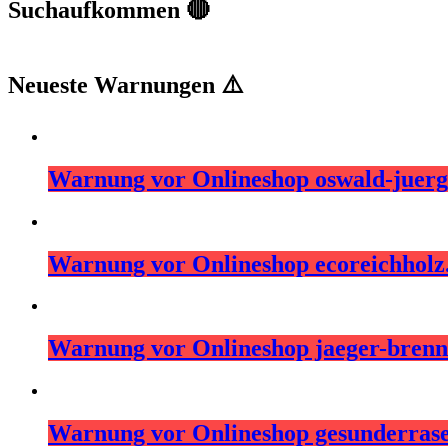
Suchaufkommen 🔴
Neueste Warnungen ⚠️
Warnung vor Onlineshop oswald-juerg
Warnung vor Onlineshop ecoreichhol
Warnung vor Onlineshop jaeger-brenns
Warnung vor Onlineshop gesunderras