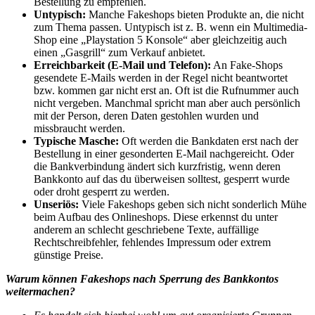
Bestellung zu empfehlen.
Untypisch:
Manche Fakeshops bieten Produkte an, die nicht
zum Thema passen. Untypisch ist z. B. wenn ein Multimedia-
Shop eine „Playstation 5 Konsole“ aber gleichzeitig auch
einen „Gasgrill“ zum Verkauf anbietet.
Erreichbarkeit (E-Mail und Telefon):
An Fake-Shops
gesendete E-Mails werden in der Regel nicht beantwortet
bzw. kommen gar nicht erst an. Oft ist die Rufnummer auch
nicht vergeben. Manchmal spricht man aber auch persönlich
mit der Person, deren Daten gestohlen wurden und
missbraucht werden.
Typische Masche:
Oft werden die Bankdaten erst nach der
Bestellung in einer gesonderten E-Mail nachgereicht. Oder
die Bankverbindung ändert sich kurzfristig, wenn deren
Bankkonto auf das du überweisen solltest, gesperrt wurde
oder droht gesperrt zu werden.
Unseriös:
Viele Fakeshops geben sich nicht sonderlich Mühe
beim Aufbau des Onlineshops. Diese erkennst du unter
anderem an schlecht geschriebene Texte, auffällige
Rechtschreibfehler, fehlendes Impressum oder extrem
günstige Preise.
Warum können Fakeshops nach Sperrung des Bankkontos
weitermachen?