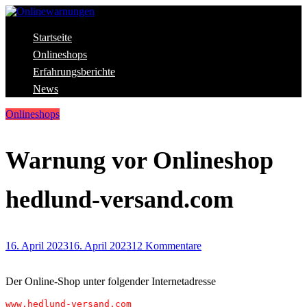
Skip
to
content
Aktuelle Warnungen vor Gefahren im Internet
Startseite
Onlinewarnungen
Onlineshops
Erfahrungsberichte
News
Onlineshops
Warnung vor Onlineshop
hedlund-versand.com
16. April 2023
16. April 2023
12 Kommentare
Der Online-Shop unter folgender Internetadresse
www.hedlund-versand.com