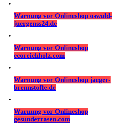
Warnung vor Onlineshop oswald-
juergenss24.de
Warnung vor Onlineshop
ecoreichholz.com
Warnung vor Onlineshop jaeger-
brennstoffe.de
Warnung vor Onlineshop
gesunderrasen.com