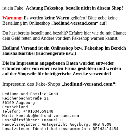
ist ein Fake!
Achtung Fakeshop, bestelle nicht in diesem Shop!
Warnung:
Es werden
keine Waren
geliefert! Bitte gebe keine
Bestellung im Onlineshop
„hedlund-versand.com“
auf!
Du hast bereits bestellt und bezahlt? Erfahre hier wie du mit Chance
dein Geld retten und Andere vor dem Fakeshop warnen kannst.
Hedlund Versand ist ein Onlineshop bzw. Fakeshop im Bereich
Haushaltsartikel (Küchengeräte usw.)
Die im Impressum angegebenen
Daten
wurden entweder
erfunden oder von einer realen Firma gestohlen und
werden
auf der Shopseite für betrügerische Zwecke verwendet!
Impressum des Fake-Shops
„hedlund-versand.com“
:
Hedlund und Familie GmbH

Reichenbachstraße 21

86169 Augsburg

Deutschland

Telefon: +491634559148

Mail: kontakt@hedlund-versand.com

Geschäftsführer: Emanuel H.

Handelsregister: Amtsgericht Augsburg, HRB 9508

Umsatzsteuer-Identifikationsnummer(n): DE143414454