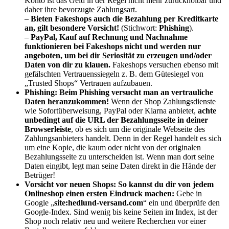
Konto ist das Geld in der Regel nicht mehr zurückholbar und
daher ihre bevorzugte Zahlungsart.
–
Bieten Fakeshops auch die Bezahlung per Kreditkarte
an, gilt besondere Vorsicht!
(Stichwort:
Phishing
).
–
PayPal, Kauf auf Rechnung und Nachnahme
funktionieren bei Fakeshops nicht und werden nur
angeboten, um bei dir Seriosität zu erzeugen und/oder
Daten von dir zu klauen.
Fakeshops versuchen ebenso mit
gefälschten Vertrauenssiegeln z. B. dem Gütesiegel von
„Trusted Shops“ Vertrauen aufzubauen.
Phishing:
Beim Phishing versucht man an vertrauliche
Daten heranzukommen
!
Wenn der Shop Zahlungsdienste
wie Sofortüberweisung, PayPal oder Klarna anbietet,
achte
unbedingt auf die URL der Bezahlungsseite in deiner
Browserleiste
, ob es sich um die originale Webseite des
Zahlungsanbieters handelt. Denn in der Regel handelt es sich
um eine Kopie, die kaum oder nicht von der originalen
Bezahlungsseite zu unterscheiden ist. Wenn man dort seine
Daten eingibt, legt man seine Daten direkt in die Hände der
Betrüger!
Vorsicht vor neuen Shops:
So kannst du dir von jedem
Onlineshop einen ersten Eindruck machen:
Gebe in
Google „
site:hedlund-versand.com
“ ein und überprüfe den
Google-Index. Sind wenig bis keine Seiten im Index, ist der
Shop noch relativ neu und weitere Recherchen vor einer