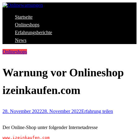
Skip
to
content
Aktuelle Warnungen vor Gefahren im Internet
Startseite
Onlinewarnungen
Onlineshops
Erfahrungsberichte
News
Onlineshops
Warnung vor Onlineshop
izeinkaufen.com
28. November 2022
28. November 2022
Erfahrung teilen
Der Online-Shop unter folgender Internetadresse