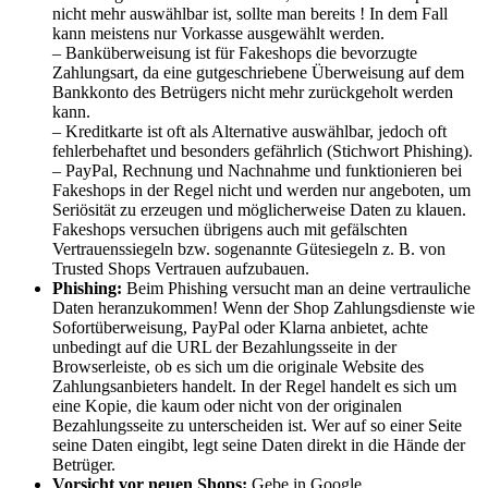
nicht mehr auswählbar ist, sollte man bereits ! In dem Fall
kann meistens nur Vorkasse ausgewählt werden.
– Banküberweisung ist für Fakeshops die bevorzugte
Zahlungsart, da eine gutgeschriebene Überweisung auf dem
Bankkonto des Betrügers nicht mehr zurückgeholt werden
kann.
– Kreditkarte ist oft als Alternative auswählbar, jedoch oft
fehlerbehaftet und besonders gefährlich (Stichwort Phishing).
– PayPal, Rechnung und Nachnahme und funktionieren bei
Fakeshops in der Regel nicht und werden nur angeboten, um
Seriösität zu erzeugen und möglicherweise Daten zu klauen.
Fakeshops versuchen übrigens auch mit gefälschten
Vertrauenssiegeln bzw. sogenannte Gütesiegeln z. B. von
Trusted Shops Vertrauen aufzubauen.
Phishing:
Beim Phishing versucht man an deine vertrauliche
Daten heranzukommen
!
Wenn der Shop Zahlungsdienste wie
Sofortüberweisung, PayPal oder Klarna anbietet, achte
unbedingt auf die URL der Bezahlungsseite in der
Browserleiste, ob es sich um die originale Website des
Zahlungsanbieters handelt. In der Regel handelt es sich um
eine Kopie, die kaum oder nicht von der originalen
Bezahlungsseite zu unterscheiden ist. Wer auf so einer Seite
seine Daten eingibt, legt seine Daten direkt in die Hände der
Betrüger.
Vorsicht vor neuen Shops:
Gebe in Google