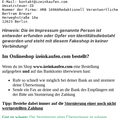
E-Mail: kontakt@izeinkaufen.com

Umsatzsteuer-ID

Nummer der Firma: HRB 16966Redaktionell Verantwortliche
Bertram Breuer

Herweghstraße 10a

12623 Berlin
Hinweis: Die im Impressum genannte Person ist
entweder erfunden oder Opfer von Identitätsdiebstahl
geworden und steht mit diesem Fakeshop in keiner
Verbindung!
Im Onlineshop izeinkaufen.com bestellt?
Wenn du im Shop
www.izeinkaufen.com
eine Bestellung
aufgegeben
und
auf das Bankkonto überwiesen hast:
Rufe so schnell wie möglich bei deiner Bank an und storniere
deine Überweisung
Sende ein Fax an deine und an die Bank des Empfängers mit
der Bitte um Stornierung der Zahlung
Tipp:
Bestehe dabei immer auf die
Stornierung einer noch nicht
wertgestellten Zahlung
Gut zu wissen:
D
ie Stornierung einer Überweisung ist solange