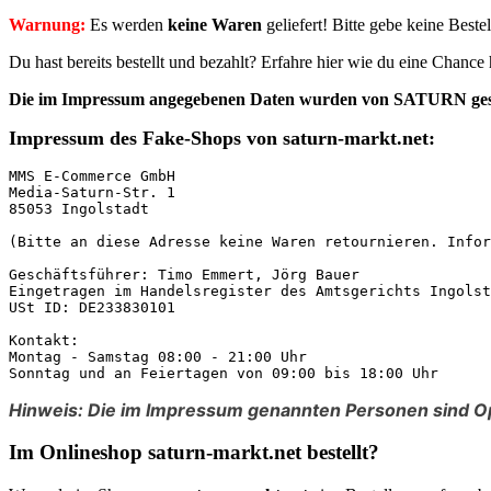
Warnung:
Es werden
keine Waren
geliefert! Bitte gebe keine Best
Du hast bereits bestellt und bezahlt? Erfahre hier wie du eine Chanc
Die im Impressum angegebenen Daten
wurden von SATURN ges
Impressum des Fake-Shops von saturn-markt.net:
MMS E-Commerce GmbH

Media-Saturn-Str. 1

85053 Ingolstadt

(Bitte an diese Adresse keine Waren retournieren. Infor
Geschäftsführer: Timo Emmert, Jörg Bauer

Eingetragen im Handelsregister des Amtsgerichts Ingolst
USt ID: DE233830101

Kontakt:

Montag - Samstag 08:00 - 21:00 Uhr

Sonntag und an Feiertagen von 09:00 bis 18:00 Uhr
Hinweis: Die im Impressum genannten Personen sind Op
Im Onlineshop saturn-markt.net bestellt?