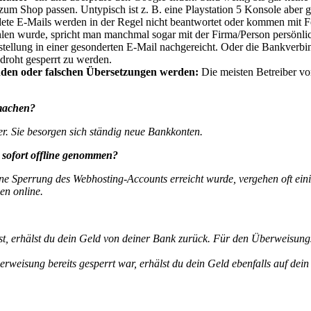
um Shop passen. Untypisch ist z. B. eine Playstation 5 Konsole aber gl
te E-Mails werden in der Regel nicht beantwortet oder kommen mit F
en wurde, spricht man manchmal sogar mit der Firma/Person persönlich, 
tellung in einer gesonderten E-Mail nachgereicht. Oder die Bankverbin
droht gesperrt zu werden.
lenden oder falschen Übersetzungen werden:
Die meisten Betreiber v
machen?
r. Sie besorgen sich ständig neue Bankkonten.
sofort offline genommen?
ine Sperrung des Webhosting-Accounts erreicht wurde, vergehen oft ei
en online.
t, erhälst du dein Geld von deiner Bank zurück.
Für den Überweisungs
isung bereits gesperrt war, erhälst du dein Geld ebenfalls auf dein 