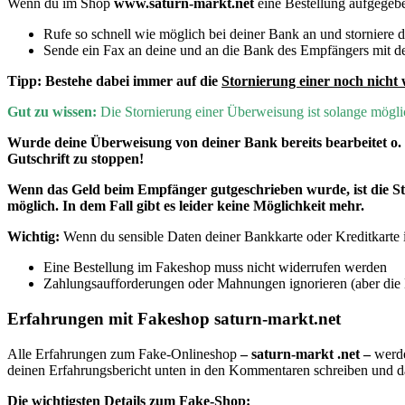
Wenn du im Shop
www.saturn-markt.net
eine Bestellung aufgege
Rufe so schnell wie möglich bei deiner Bank an und storniere
Sende ein Fax an deine und an die Bank des Empfängers mit de
Tipp:
Bestehe dabei immer auf die
Stornierung einer noch nicht 
Gut zu wissen:
D
ie Stornierung einer Überweisung ist solange mög
Wurde deine Überweisung von deiner Bank bereits bearbeitet o
Gutschrift zu stoppen!
Wenn
das Geld beim Empfänger gutgeschrieben wurde, ist die 
möglich. In dem Fall gibt es leider keine Möglichkeit mehr.
Wichtig:
Wenn du sensible Daten deiner Bankkarte oder Kreditkarte im
Eine Bestellung im Fakeshop muss nicht widerrufen werden
Zahlungsaufforderungen oder Mahnungen ignorieren (aber die E
Erfahrungen mit Fakeshop saturn-markt.net
Alle Erfahrungen zum Fake-Onlineshop
– saturn-markt .net –
werde
deinen Erfahrungsbericht unten in den Kommentaren schreiben und 
Die wichtigsten Details zum Fake-Shop: