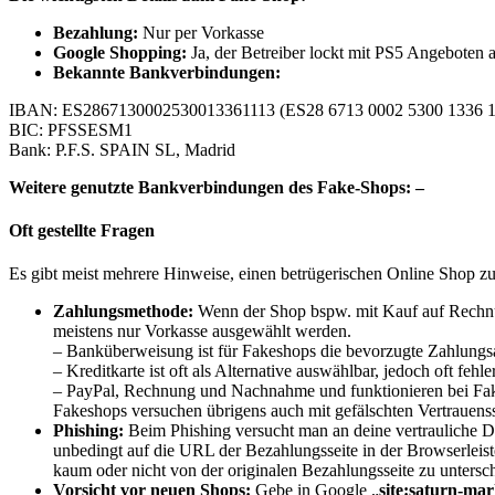
Bezahlung:
Nur per Vorkasse
Google Shopping:
Ja, der Betreiber lockt mit PS5 Angeboten 
Bekannte Bankverbindungen:
IBAN: ES2867130002530013361113 (ES28 6713 0002 5300 1336 1
BIC: PFSSESM1
Bank: P.F.S. SPAIN SL, Madrid
Weitere genutzte Bankverbindungen des Fake-Shops: –
Oft gestellte Fragen
Es gibt meist mehrere Hinweise, einen betrügerischen Online Shop z
Zahlungsmethode:
Wenn der Shop bspw. mit Kauf auf Rechnung
meistens nur Vorkasse ausgewählt werden.
– Banküberweisung ist für Fakeshops die bevorzugte Zahlungs
– Kreditkarte ist oft als Alternative auswählbar, jedoch oft feh
– PayPal, Rechnung und Nachnahme und funktionieren bei Fake
Fakeshops versuchen übrigens auch mit gefälschten Vertrauens
Phishing:
Beim Phishing versucht man an deine vertrauliche
unbedingt auf die URL der Bezahlungsseite in der Browserleiste
kaum oder nicht von der originalen Bezahlungsseite zu untersche
Vorsicht vor neuen Shops:
Gebe in Google „
site:saturn-mar