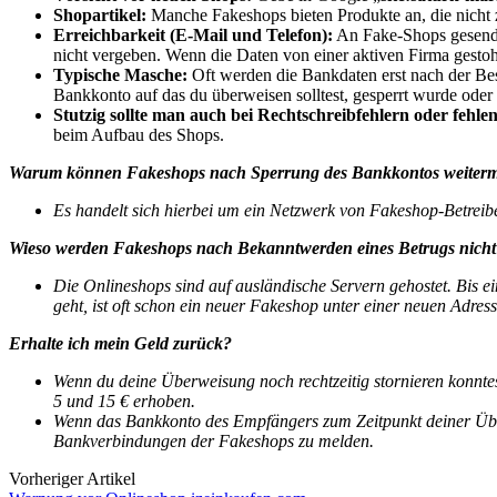
Shopartikel:
Manche Fakeshops bieten Produkte an, die nicht z
Erreichbarkeit (E-Mail und Telefon):
An Fake-Shops gesende
nicht vergeben. Wenn die Daten von einer aktiven Firma gestohl
Typische Masche:
Oft werden die Bankdaten erst nach der Bes
Bankkonto auf das du überweisen solltest, gesperrt wurde oder 
Stutzig sollte man auch bei Rechtschreibfehlern oder feh
beim Aufbau des Shops.
Warum können Fakeshops nach Sperrung des Bankkontos weiter
Es handelt sich hierbei um ein Netzwerk von Fakeshop-Betreibe
Wieso werden Fakeshops nach Bekanntwerden eines Betrugs nicht 
Die Onlineshops sind auf ausländische Servern gehostet. Bis e
geht, ist oft schon ein neuer Fakeshop unter einer neuen Adress
Erhalte ich mein Geld zurück?
Wenn du deine Überweisung noch rechtzeitig stornieren konntes
5 und 15 € erhoben.
Wenn das Bankkonto des Empfängers zum Zeitpunkt deiner Überwe
Bankverbindungen der Fakeshops zu melden.
Vorheriger Artikel