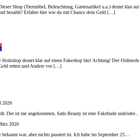
Dieser Shop (Tiermöbel, Beleuchtung, Gartenartikel u.a.) deutet klar 
 und bezahlt? Erfahre hier wie du mit Chance dein Geld […]
m
er Holzshop deutet klar auf einen Fakeshop hin! Achtung! Der Onlinesh
 Geld retten und Andere vor […]
l 2026
lt. Der ist nie angekommen, Satis Beauty ist eine Fakebude und/oder
März 2026
 bekannt war, aber nichts passiert ist. Ich habe im September 25…