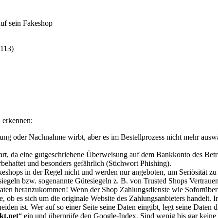
auf sein Fakeshop
113)
u erkennen:
 oder Nachnahme wirbt, aber es im Bestellprozess nicht mehr auswählb
art, da eine gutgeschriebene Überweisung auf dem Bankkonto des Betr
lerbehaftet und besonders gefährlich (Stichwort Phishing).
shops in der Regel nicht und werden nur angeboten, um Seriösität zu
siegeln bzw. sogenannte Gütesiegeln z. B. von Trusted Shops Vertraue
 Daten heranzukommen
!
Wenn der Shop Zahlungsdienste wie Sofortüberw
, ob es sich um die originale Website des Zahlungsanbieters handelt. I
iden ist. Wer auf so einer Seite seine Daten eingibt, legt seine Daten d
kt.net
“ ein und überprüfe den Google-Index. Sind wenig bis gar keine S