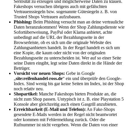
Seriösität zu erzeugen und möglicherweise Daten zu klauen.
Fakeshops versuchen übrigens auch mit gefälschten
Vertrauenssiegeln bzw. sogenannte Gütesiegeln z. B. von
Trusted Shops Vertrauen aufzubauen.
Phishing:
Beim Phishing versucht man an deine vertrauliche
Daten heranzukommen
!
Wenn der Shop Zahlungsdienste wie
Sofortüberweisung, PayPal oder Klarna anbietet, achte
unbedingt auf die URL der Bezahlungsseite in der
Browserleiste, ob es sich um die originale Website des
Zahlungsanbieters handelt. In der Regel handelt es sich um
eine Kopie, die kaum oder nicht von der originalen
Bezahlungsseite zu unterscheiden ist. Wer auf so einer Seite
seine Daten eingibt, legt seine Daten direkt in die Hände der
Betrüger.
Vorsicht vor neuen Shops:
Gebe in Google
„
site:reifenhandel-ross.de
“ ein und überprüfe den Google-
Index. Sind wenig bis gar keine Seiten im Index, ist der Shop
noch relativ neu.
Shopartikel:
Manche Fakeshops bieten Produkte an, die
nicht zum Shop passen. Untypisch ist z. B. eine Playstation 5
Konsole aber gleichzeitig auch einen Gasgrill anzubieten.
Erreichbarkeit (E-Mail und Telefon):
An Fake-Shops
gesendete E-Mails werden in der Regel nicht beantwortet
oder kommen mit Fehlermeldung zurück. Oder die
Rufnummer ist nicht vergeben. Wenn die Daten von einer