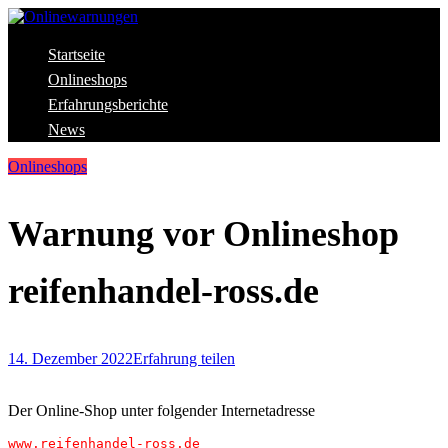
Skip
to
content
Aktuelle Warnungen vor Gefahren im Internet
Startseite
Onlinewarnungen
Onlineshops
Erfahrungsberichte
News
Onlineshops
Warnung vor Onlineshop
reifenhandel-ross.de
14. Dezember 2022
Erfahrung teilen
Der Online-Shop unter folgender Internetadresse