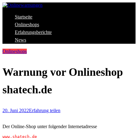
Skip
to
content
Aktuelle Warnungen vor Gefahren im Internet
Startseite
Onlinewarnungen
Onlineshops
Erfahrungsberichte
News
Onlineshops
Warnung vor Onlineshop
shatech.de
20. Juni 2022
Erfahrung teilen
Der Online-Shop unter folgender Internetadresse
www.shatech.de