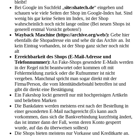
bleibt!
Bei Google im Suchfeld „
site:shatech.de
“ eingeben und
schauen wie viele Seiten der Shop im Google-Index hat. Sind
wenig bis gar keine Seiten im Index, ist der Shop
wahrscheinlich noch nicht lange online (Bei neuen Shops ist
generell erstmal Vorsicht geboten!)
Wayback Maschine (https://archive.org/web/):
Gebe hier
ebenfalls die Shopadresse ein und sehe dir das Archiv an. Ist
kein Eintrag vorhanden, ist der Shop ganz sicher noch nicht
alt
Erreichbarkeit des Shops (E-Mail-Adresse und
Telefonnummer):
An Fake-Shops gesendete E-Mails werden
in der Regel nicht beantwortet oder kommen oft mit
Fehlermeldung zurück oder die Rufnummer ist nicht
vergeben. Manchmal spricht man sogar direkt mit der
Firma/Person, die vom Identitätsdiebstahl betroffen ist und
gibt dir direkt eine Bestätigung
Ein Fakeshop lockt generell nur mit hochpreisigen Artikeln
und beliebten Marken
Die Bankdaten werden meistens erst nach der Bestellung in
einer gesonderten E-Mail nachgereicht (Es kann auch
vorkommen, dass sich die Bankverbindung kurzfristig ändert,
das ist immer dann der Fall, wenn deren Konto gesperrt
wurde, auf das du überweisen solltest)
Die Shops bieten meistens nur Vorkasse und Kreditkarte an.