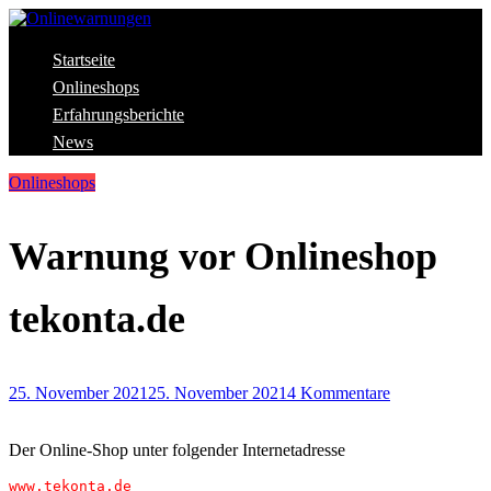
Skip
to
content
Aktuelle Warnungen vor Gefahren im Internet
Startseite
Onlinewarnungen
Onlineshops
Erfahrungsberichte
News
Onlineshops
Warnung vor Onlineshop
tekonta.de
25. November 2021
25. November 2021
4 Kommentare
Der Online-Shop unter folgender Internetadresse
www.tekonta.de